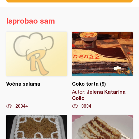
Isprobao sam
Voćna salama
Čoko torta (9)
Jelena Katarina
Autor:
Colic
20344
3834