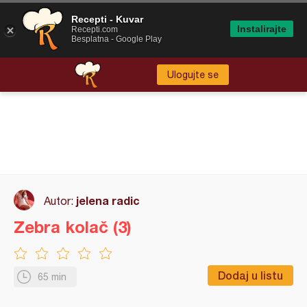
Recepti - Kuvar
Instalirajte
Recepti.com
Besplatna - Google Play
Ulogujte se
jelena radic
Autor:
Zebra kolač (3)
Dodaj u listu
65 min