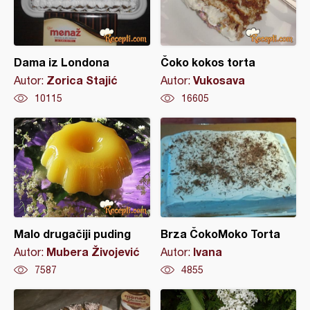
Dama iz Londona
Čoko kokos torta
Zorica Stajić
Vukosava
Autor:
Autor:
10115
16605
Malo drugačiji puding
Brza ČokoMoko Torta
Mubera Živojević
Ivana
Autor:
Autor:
7587
4855