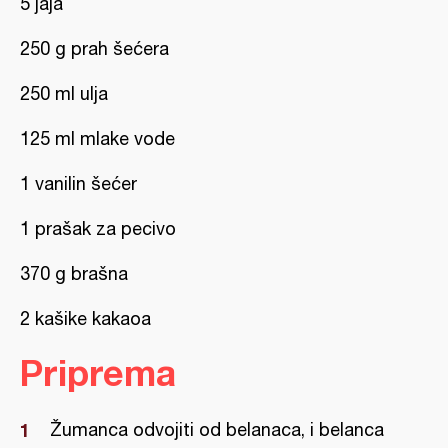
5 jaja
250 g prah šećera
250 ml ulja
125 ml mlake vode
1 vanilin šećer
1 prašak za pecivo
370 g brašna
2 kašike kakaoa
Priprema
Žumanca odvojiti od belanaca, i belanca