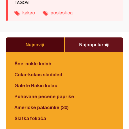
TAGOVI
kakao
poslastica
Najnoviji
Najpopularniji
Šne-nokle kolač
Čoko-kokos sladoled
Galete Bakin kolač
Pohovane pečene paprike
Americke palačinke (30)
Slatka fokača