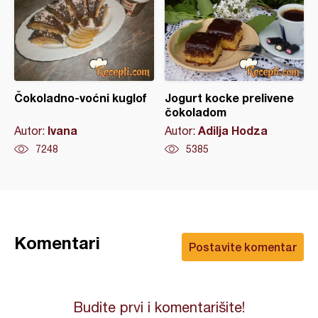
Čokoladno-voćni kuglof
Jogurt kocke prelivene
čokoladom
Ivana
Adilja Hodza
Autor:
Autor:
7248
5385
Komentari
Postavite komentar
Budite prvi i komentarišite!