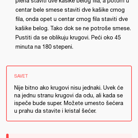
pleha staviti dve kašike belog fila, a potom u
centar bele smese staviti dve kašike crnog
fila, onda opet u centar crnog fila staviti dve
kašike belog. Tako dok se ne potroše smese.
Pustiti da se oblikuju krugovi. Peći oko 45
minuta na 180 stepeni.
SAVET
Nije bitno ako krugovi nisu jednaki. Uvek će
na jednu stranu krugovi da odu, ali kada se
ispeče bude super. Možete umesto šećera
u prahu da stavite i kristal šećer.