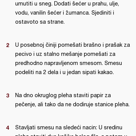
umutiti u sneg. Dodati šećer u prahu, ulje,
vodu, vanilin šećer i žumanca. Sjediniti i
ostavoto sa strane.
U posebnoj činiji pomešati brašno i prašak za
pecivo i uz stalno mešanje pomešati za
predhodno napravljenom smesom. Smesu
podeliti na 2 dela i u jedan sipati kakao.
Na dno okruglog pleha staviti papir za
pečenje, ali tako da ne dodiruje stanice pleha.
Stavljati smesu na sledeći nacin: U sredinu