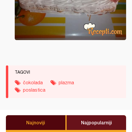
TAGOVI
čokolada
plazma
poslastica
Najnoviji
Najpopularniji