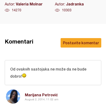
Valeria Molnar
Jadranka
Autor:
Autor:
14270
10303
Komentari
Postavite komentar
Od ovakvih sastojaka ne može da ne bude
dobro!
Marijana Petrović
August 2, 2014, 11:02 am