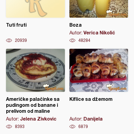
Tuti fruti
Boza
Verica Nikolić
Autor:
20939
48284
Američke palačinke sa
Kiflice sa džemom
pudingom od banane i
prelivom od maline
Jelena Zivkovic
Danijela
Autor:
Autor:
8393
6879