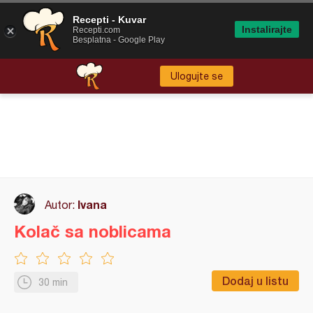
Recepti - Kuvar
Instalirajte
Recepti.com
Besplatna - Google Play
Ulogujte se
Ivana
Autor:
Kolač sa noblicama
Dodaj u listu
30 min