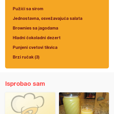
Pužići sa sirom
Jednostavna, osvežavajuća salata
Brownies sa jagodama
Hladni čokoladni dezert
Punjeni cvetovi tikvica
Brzi ručak (3)
Isprobao sam