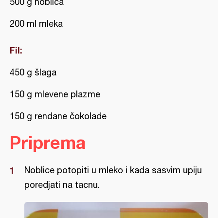
500 g noblica
200 ml mleka
Fil:
450 g šlaga
150 g mlevene plazme
150 g rendane čokolade
Priprema
Noblice potopiti u mleko i kada sasvim upiju
poredjati na tacnu.