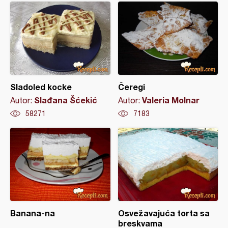
Sladoled kocke
Čeregi
Slađana Šćekić
Valeria Molnar
Autor:
Autor:
58271
7183
Banana-na
Osvežavajuća torta sa
breskvama