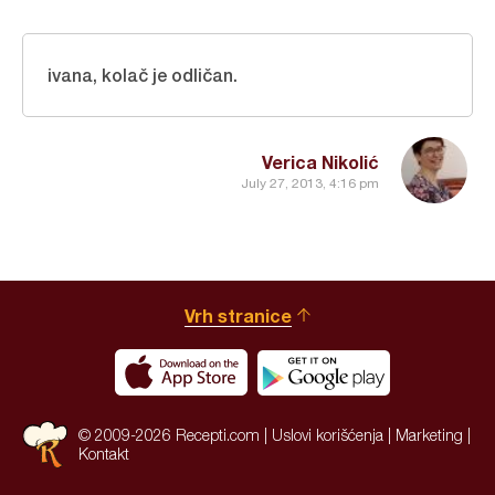
ivana, kolač je odličan.
Verica Nikolić
July 27, 2013, 4:16 pm
Vrh stranice
© 2009-2026 Recepti.com |
Uslovi korišćenja
|
Marketing
|
Kontakt