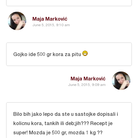
Maja Marković
June 5, 2015, 9:10 am
Gojko ide 500 gr kora za pitu
Maja Marković
June 5, 2015, 9:09 am
Bilo bih jako lepo da ste u sastojke dopisali i
kolicnu kora, tankih ili deb;jih??? Recept je
super! Mozda je 500 gr, mozda 1 kg ??