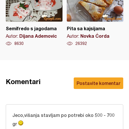
Semifredo s jagodama
Pita sa kajsijama
Dijana Ademovic
Novka Ćorda
Autor:
Autor:
8630
26392
Komentari
Postavite komentar
Jeco,višanja stavljam po potrebi oko 500 - 700
gr