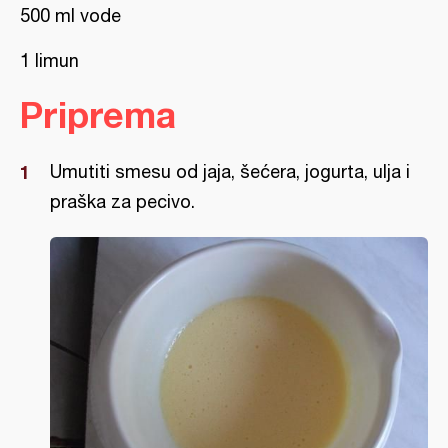
500 ml vode
1 limun
Priprema
Umutiti smesu od jaja, šećera, jogurta, ulja i
praška za pecivo.