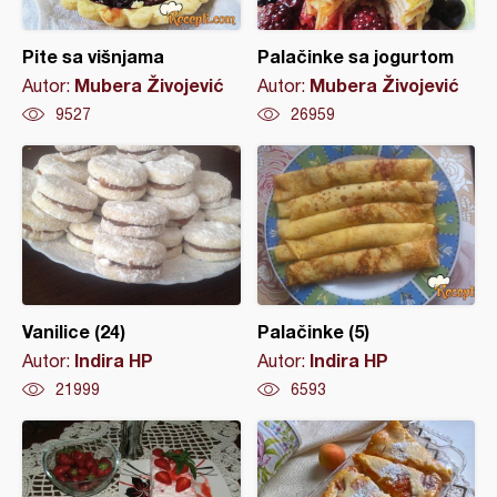
Pite sa višnjama
Palačinke sa jogurtom
Mubera Živojević
Mubera Živojević
Autor:
Autor:
9527
26959
Vanilice (24)
Palačinke (5)
Indira HP
Indira HP
Autor:
Autor:
21999
6593