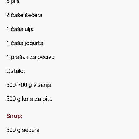
5 jaja
2 čaše šećera
1 čaša ulja
1 čaša jogurta
1 prašak za pecivo
Ostalo:
500-700 g višanja
500 g kora za pitu
Sirup:
500 g šećera