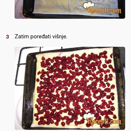
Zatim poređati višnje.