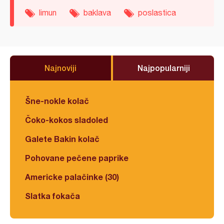
limun
baklava
poslastica
Najnoviji
Najpopularniji
Šne-nokle kolač
Čoko-kokos sladoled
Galete Bakin kolač
Pohovane pečene paprike
Americke palačinke (30)
Slatka fokača