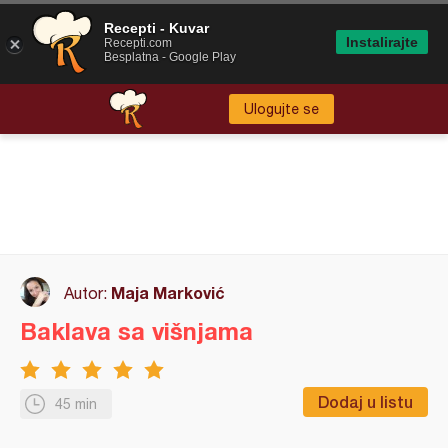
Recepti - Kuvar
Instalirajte
Recepti.com
Besplatna - Google Play
Ulogujte se
Maja Marković
Autor:
Baklava sa višnjama
Dodaj u listu
45 min