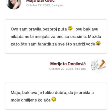
Maja Marković
October 27, 2013, 6:44 pm
Ovo sam pravila bezbroj puta
I ovu baklavu
nikada ne bi menjala za onu sa orasima. Možda
zato što sam fanatik za sve što sadrži voće
Marijeta Danilović
October 22, 2013, 8:55 pm
Majo, baklava je toliko dobra, da je prešla u
moje omiljene kolače.