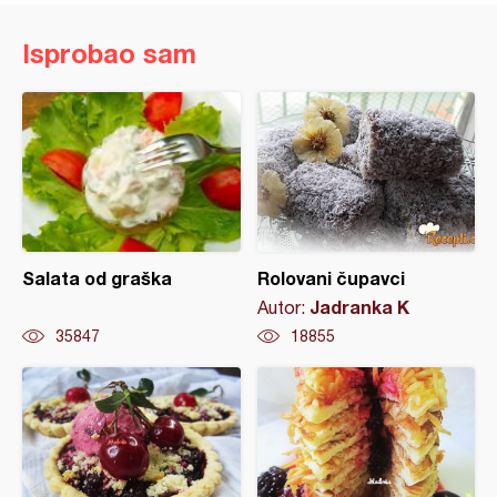
Isprobao sam
Salata od graška
Rolovani čupavci
Jadranka K
Autor:
35847
18855