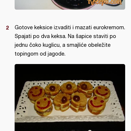
Gotove keksice izvaditi i mazati eurokremom.
Spajati po dva keksa. Na šapice staviti po
jednu čoko kuglicu, a smajliće obeležite
topingom od jagode.