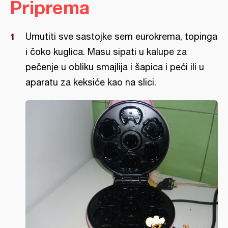
Priprema
Umutiti sve sastojke sem eurokrema, topinga
i čoko kuglica. Masu sipati u kalupe za
pečenje u obliku smajlija i šapica i peći ili u
aparatu za keksiće kao na slici.