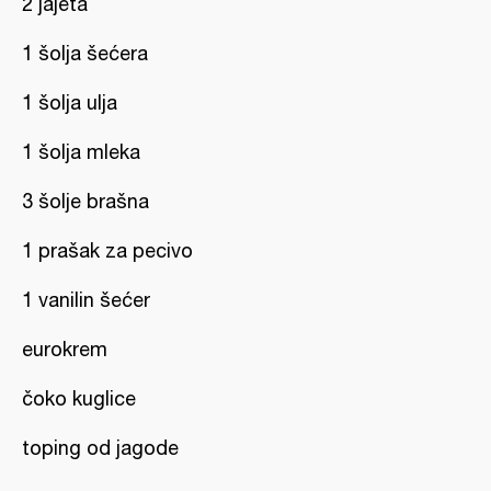
2 jajeta
1 šolja šećera
1 šolja ulja
1 šolja mleka
3 šolje brašna
1 prašak za pecivo
1 vanilin šećer
eurokrem
čoko kuglice
toping od jagode