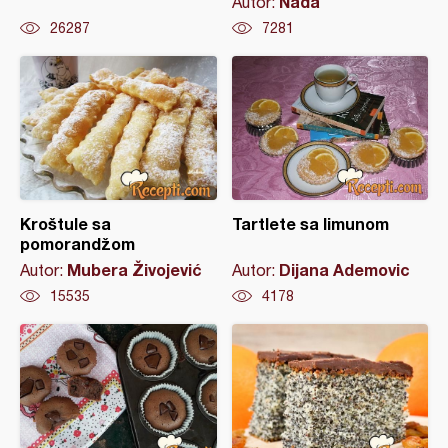
Nada
Autor:
26287
7281
Kroštule sa
Tartlete sa limunom
pomorandžom
Mubera Živojević
Dijana Ademovic
Autor:
Autor:
15535
4178