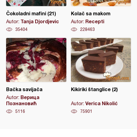
Čokoladni mafini (21)
Kolač sa makom
Tanja Djordjevic
Recepti
Autor:
Autor:
35404
228463
Bačka savijača
Kikiriki štanglice (2)
Верица
Autor:
Познановић
Verica Nikolić
Autor:
5116
75901