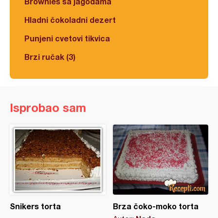
Brownies sa jagodama
Hladni čokoladni dezert
Punjeni cvetovi tikvica
Brzi ručak (3)
Isprobao sam
Snikers torta
Brza čoko-moko torta