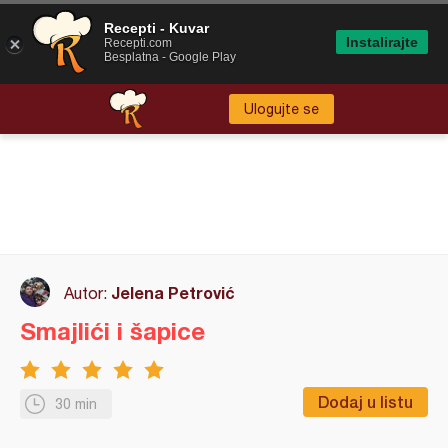
Recepti - Kuvar
Instalirajte
Recepti.com
Besplatna - Google Play
Ulogujte se
Jelena Petrović
Autor:
Smajlići i šapice
Dodaj u listu
30 min