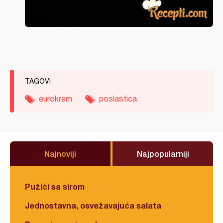
TAGOVI
eurokrem
poslastica
Najnoviji
Najpopularniji
Pužići sa sirom
Jednostavna, osvežavajuća salata