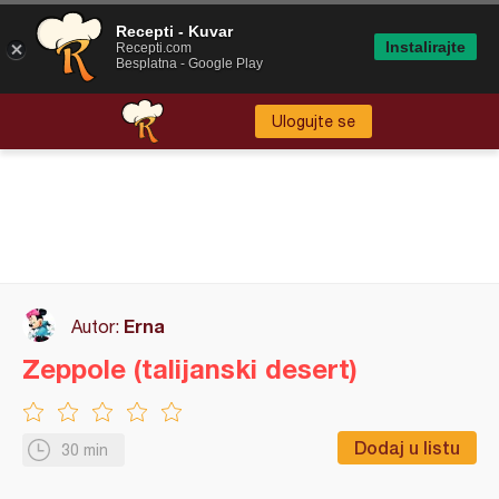
Recepti - Kuvar
Instalirajte
Recepti.com
Besplatna - Google Play
Ulogujte se
Erna
Autor:
Zeppole (talijanski desert)
Dodaj u listu
30 min