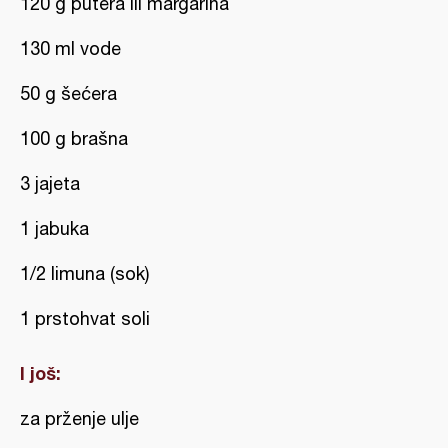
120 g putera ili margarina
130 ml vode
50 g šećera
100 g brašna
3 jajeta
1 jabuka
1/2 limuna (sok)
1 prstohvat soli
I još:
za prženje ulje