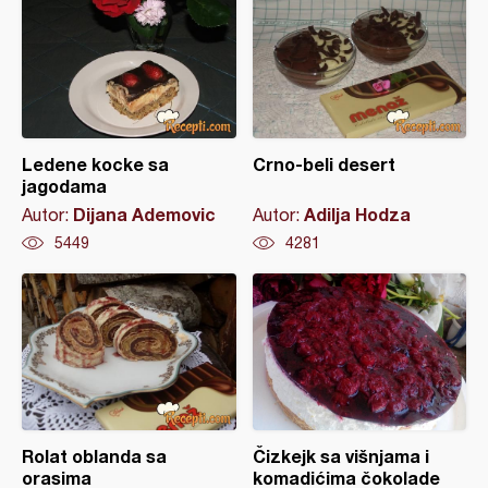
Ledene kocke sa
Crno-beli desert
jagodama
Dijana Ademovic
Adilja Hodza
Autor:
Autor:
5449
4281
Rolat oblanda sa
Čizkejk sa višnjama i
orasima
komadićima čokolade