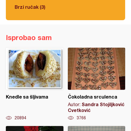
Brzi ručak (3)
Isprobao sam
Knedle sa šljivama
Čokoladna srculenca
Sandra Stojiljković
Autor:
Cvetković
20894
3766