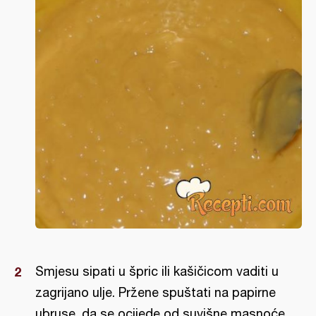
Smjesu sipati u špric ili kašičicom vaditi u
zagrijano ulje. Pržene spuštati na papirne
ubruse, da se ocijede od suvišne masnoće,