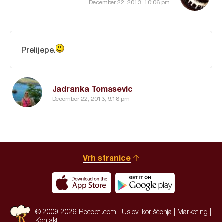
December 22, 2013, 10:06 pm
Prelijepe.
Jadranka Tomasevic
December 22, 2013, 9:18 pm
Vrh stranice
© 2009-2026 Recepti.com |
Uslovi korišćenja
|
Marketing
|
Kontakt