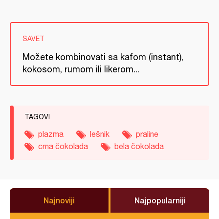
SAVET
Možete kombinovati sa kafom (instant),
kokosom, rumom ili likerom...
TAGOVI
plazma
lešnik
praline
crna čokolada
bela čokolada
Najnoviji
Najpopularniji