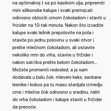
na optimalnoj t sa po kasikom ulja, pripremiti
mini silikonske kalupe i svaki premazati
odnosno obloziti crnom čokoladom i staviti u
frizider na 10-tak minuta. Nakon što izvadite
kalupe svaki lešnik prepolovite na pola i
stavite po jednu polovinu u svaki otvor i
prelite mlečnom čokoladom, ali ostavite
nekoliko mm do vrha, stavite u frižider i
nakon sat/dva prelite belom čokoladom...
Možete promeniti redosled, a ja sam
dodavala u belu čok. mleveni keks, seckane
lesnike i kokos pa tu masu stavljala izmedju
crne i mlečne čok odnosno u sredinu, naliti
do vrha čokoladom i kalupe staviti u frižider
da prenoće.