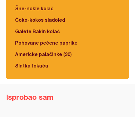
Šne-nokle kolač
Čoko-kokos sladoled
Galete Bakin kolač
Pohovane pečene paprike
Americke palačinke (30)
Slatka fokača
Isprobao sam