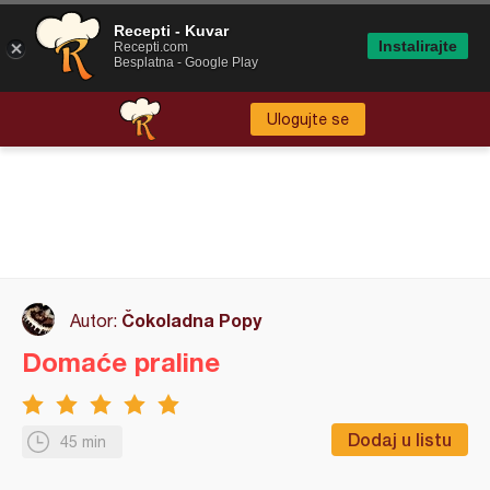
Recepti - Kuvar
Instalirajte
Recepti.com
Besplatna - Google Play
Ulogujte se
Čokoladna Popy
Autor:
Domaće praline
Dodaj u listu
45 min