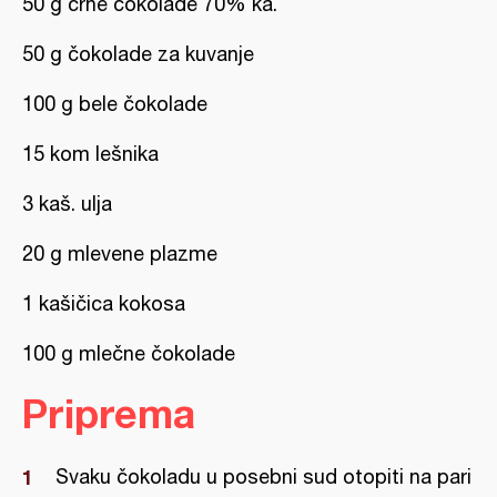
50 g crne čokolade 70% ka.
50 g čokolade za kuvanje
100 g bele čokolade
15 kom lešnika
3 kaš. ulja
20 g mlevene plazme
1 kašičica kokosa
100 g mlečne čokolade
Priprema
Svaku čokoladu u posebni sud otopiti na pari