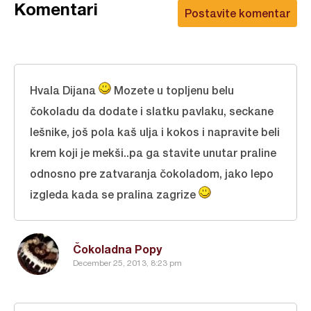
Komentari
Postavite komentar
Hvala Dijana
Mozete u topljenu belu
čokoladu da dodate i slatku pavlaku, seckane
lešnike, još pola kaš ulja i kokos i napravite beli
krem koji je mekši..pa ga stavite unutar praline
odnosno pre zatvaranja čokoladom, jako lepo
izgleda kada se pralina zagrize
Čokoladna Popy
December 25, 2013, 8:23 pm