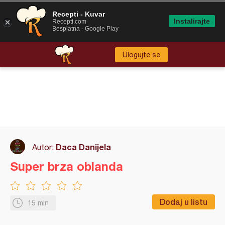
Recepti - Kuvar
Instalirajte
Recepti.com
Besplatna - Google Play
Ulogujte se
Daca Danijela
Autor:
Super brza oblanda
Dodaj u listu
15 min