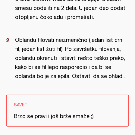
smesu podeliti na 2 dela. U jedan deo dodati
otopljenu čokoladu i promešati.
Oblandu filovati neizmenično (jedan list crni
fil, jedan list žuti fil). Po završetku filovanja,
oblandu okrenuti i staviti nešto teško preko,
kako bi se fil lepo rasporedio i da bi se
oblanda bolje zalepila. Ostaviti da se ohladi.
SAVET
Brzo se pravi i još brže smaže ;)