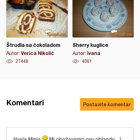
Štrudla sa čokoladom
Sherry kuglice
Verica Nikolić
Ivana
Autor:
Autor:
27448
4061
Komentari
Postavite komentar
Hvala Minja
Mi obožavamo ovu oblandu... I