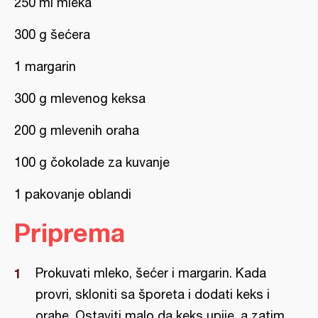
250 ml mleka
300 g šećera
1 margarin
300 g mlevenog keksa
200 g mlevenih oraha
100 g čokolade za kuvanje
1 pakovanje oblandi
Priprema
Prokuvati mleko, šećer i margarin. Kada
provri, skloniti sa šporeta i dodati keks i
orahe. Ostaviti malo da keks upije, a zatim