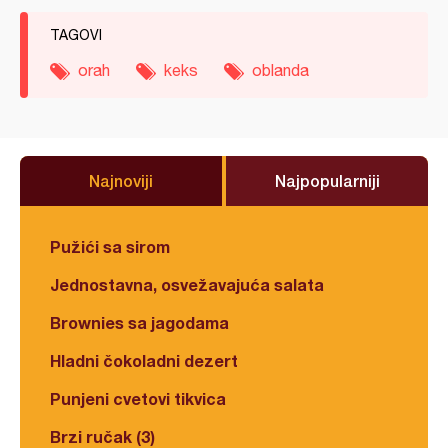
TAGOVI
orah
keks
oblanda
Najnoviji
Najpopularniji
Pužići sa sirom
Jednostavna, osvežavajuća salata
Brownies sa jagodama
Hladni čokoladni dezert
Punjeni cvetovi tikvica
Brzi ručak (3)