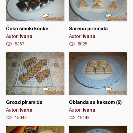
Čoko smoki kocke
Šarena piramida
Ivana
Ivana
Autor:
Autor:
5267
6025
Grozd piramida
Oblanda sa keksom (2)
Ivana
Ivana
Autor:
Autor:
15042
19448