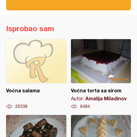
Isprobao sam
Voćna salama
Voćna torta sa sirom
Amalija Miladinov
Autor:
20338
6484