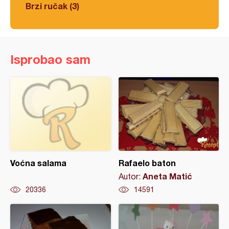
Brzi ručak (3)
Isprobao sam
Voćna salama
Rafaelo baton
Aneta Matić
Autor:
20336
14591