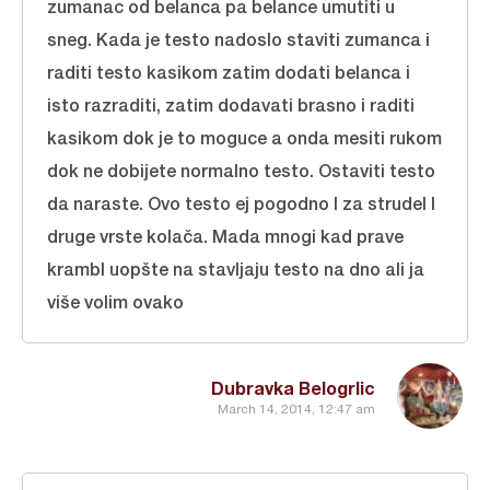
zumanac od belanca pa belance umutiti u
sneg. Kada je testo nadoslo staviti zumanca i
raditi testo kasikom zatim dodati belanca i
isto razraditi, zatim dodavati brasno i raditi
kasikom dok je to moguce a onda mesiti rukom
dok ne dobijete normalno testo. Ostaviti testo
da naraste. Ovo testo ej pogodno I za strudel I
druge vrste kolača. Mada mnogi kad prave
krambl uopšte na stavljaju testo na dno ali ja
više volim ovako
Dubravka Belogrlic
March 14, 2014, 12:47 am