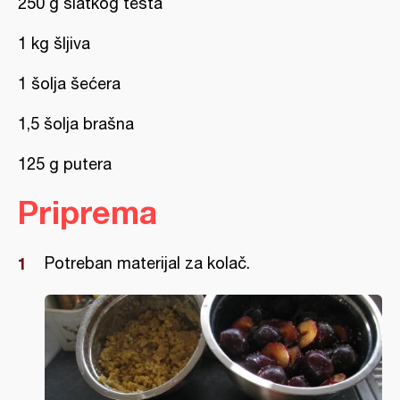
250 g slatkog testa
1 kg šljiva
1 šolja šećera
1,5 šolja brašna
125 g putera
Priprema
Potreban materijal za kolač.