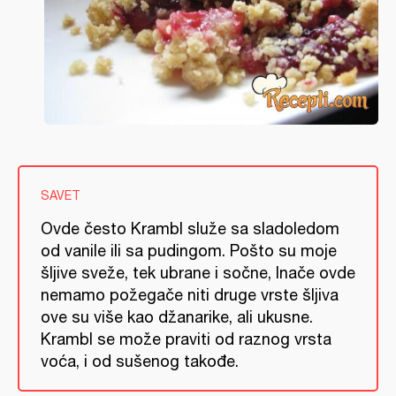
SAVET
Ovde često Krambl služe sa sladoledom
od vanile ili sa pudingom. Pošto su moje
šljive sveže, tek ubrane i sočne, Inače ovde
nemamo požegače niti druge vrste šljiva
ove su više kao džanarike, ali ukusne.
Krambl se može praviti od raznog vrsta
voća, i od sušenog takođe.