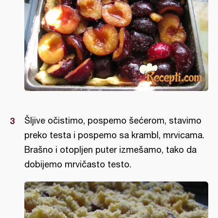
Šljive očistimo, pospemo šećerom, stavimo
preko testa i pospemo sa krambl, mrvicama.
Brašno i otopljen puter izmešamo, tako da
dobijemo mrvičasto testo.