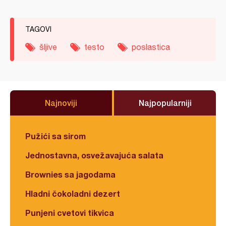
TAGOVI
šljive
testo
poslastica
Najnoviji
Najpopularniji
Pužići sa sirom
Jednostavna, osvežavajuća salata
Brownies sa jagodama
Hladni čokoladni dezert
Punjeni cvetovi tikvica