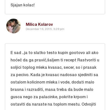
Sjajan kolac!
Milica Kolarov
December 16, 2015, 3:29 pm
E sad ..ja to slatko testo kupin gootovo ali ako
hoćeč da ga pravič,šaljem ti recept Rastvoriti u
soljici toplog mleka kvasac, secer, so i prasak
za pecivo. Kada je kvasac nadosao sjediniti sa
ostalom kolicinom mleka i vode, dodati malo
brasna i razraditi, masa treba da bude malo
gusca nego za palacinke, pokrite krpom i
ostaviti da naraste na toplom mestu. Odvojiti