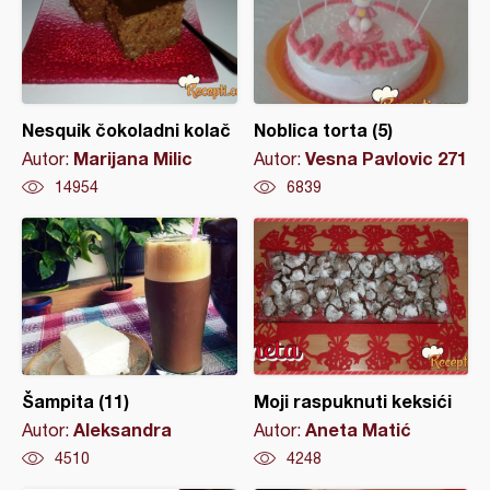
Nesquik čokoladni kolač
Noblica torta (5)
Marijana Milic
Vesna Pavlovic 271
Autor:
Autor:
14954
6839
Šampita (11)
Moji raspuknuti keksići
Aleksandra
Aneta Matić
Autor:
Autor:
4510
4248