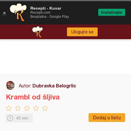
Recepti - Kuvar
Instalirajte
Recepti.com
Besplatna - Google Play
Ulogujte se
Dubravka Belogrlic
Autor:
Krambl od šljiva
Dodaj u listu
40 min