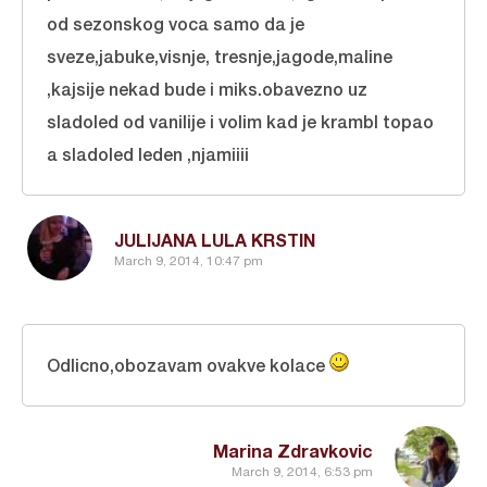
od sezonskog voca samo da je
sveze,jabuke,visnje, tresnje,jagode,maline
,kajsije nekad bude i miks.obavezno uz
sladoled od vanilije i volim kad je krambl topao
a sladoled leden ,njamiiii
JULIJANA LULA KRSTIN
March 9, 2014, 10:47 pm
Odlicno,obozavam ovakve kolace
Marina Zdravkovic
March 9, 2014, 6:53 pm