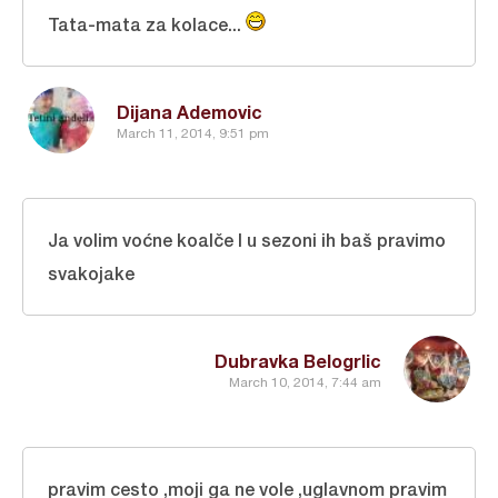
Tata-mata za kolace...
Dijana Ademovic
March 11, 2014, 9:51 pm
Ja volim voćne koalče I u sezoni ih baš pravimo
svakojake
Dubravka Belogrlic
March 10, 2014, 7:44 am
pravim cesto ,moji ga ne vole ,uglavnom pravim