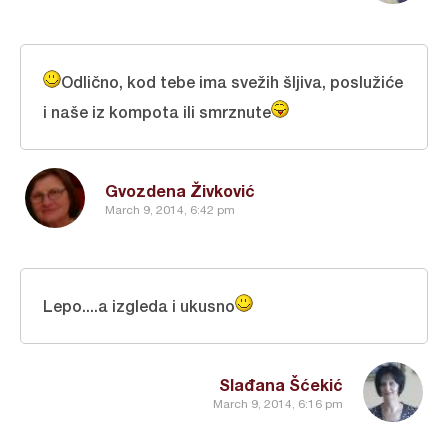
Odlično, kod tebe ima svežih šljiva, poslužiće
i naše iz kompota ili smrznute
Gvozdena Živković
March 9, 2014, 6:42 pm
Lepo....a izgleda i ukusno
Slađana Šćekić
March 9, 2014, 6:16 pm