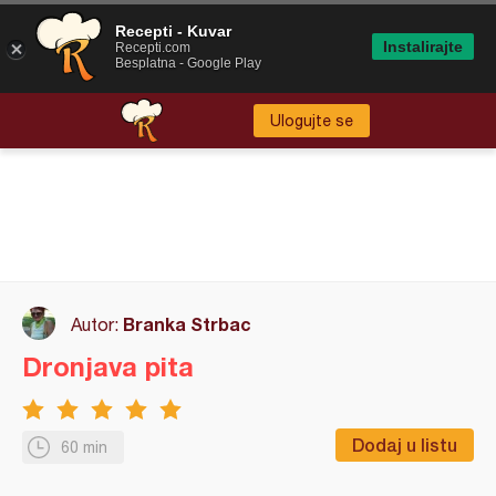
Recepti - Kuvar
Instalirajte
Recepti.com
Besplatna - Google Play
Ulogujte se
Branka Strbac
Autor:
Dronjava pita
Dodaj u listu
60 min