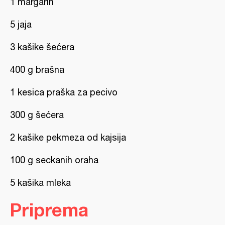
1 margarin
5 jaja
3 kašike šećera
400 g brašna
1 kesica praška za pecivo
300 g šećera
2 kašike pekmeza od kajsija
100 g seckanih oraha
5 kašika mleka
Priprema