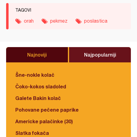
TAGOVI
orah
pekmez
poslastica
Najnoviji
Najpopularniji
Šne-nokle kolač
Čoko-kokos sladoled
Galete Bakin kolač
Pohovane pečene paprike
Americke palačinke (30)
Slatka fokača