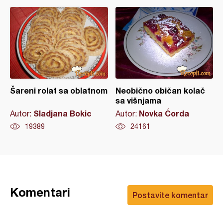
Šareni rolat sa oblatnom
Neobično običan kolač
sa višnjama
Sladjana Bokic
Novka Ćorda
Autor:
Autor:
19389
24161
Komentari
Postavite komentar