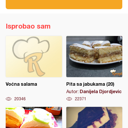
Isprobao sam
Voćna salama
Pita sa jabukama (20)
Danijela Djordjevic
Autor:
20346
22371