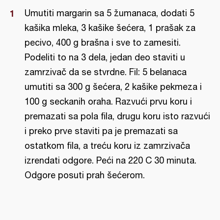
Umutiti margarin sa 5 žumanaca, dodati 5
kašika mleka, 3 kašike šećera, 1 prašak za
pecivo, 400 g brašna i sve to zamesiti.
Podeliti to na 3 dela, jedan deo staviti u
zamrzivač da se stvrdne. Fil: 5 belanaca
umutiti sa 300 g šećera, 2 kašike pekmeza i
100 g seckanih oraha. Razvući prvu koru i
premazati sa pola fila, drugu koru isto razvući
i preko prve staviti pa je premazati sa
ostatkom fila, a treću koru iz zamrzivača
izrendati odgore. Peći na 220 C 30 minuta.
Odgore posuti prah šećerom.