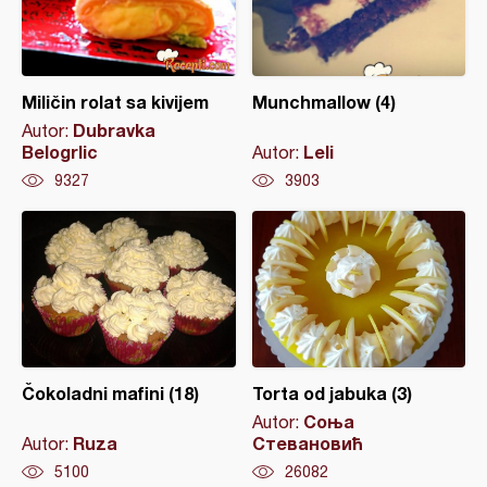
Miličin rolat sa kivijem
Munchmallow (4)
Dubravka
Autor:
Belogrlic
Leli
Autor:
9327
3903
Čokoladni mafini (18)
Torta od jabuka (3)
Соња
Autor:
Ruza
Стевановић
Autor:
5100
26082