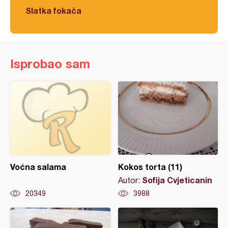
Slatka fokača
Isprobao sam
Voćna salama
Kokos torta (11)
Sofija Cvjeticanin
Autor:
20349
3988