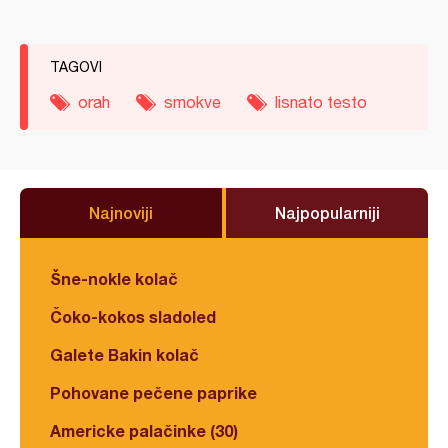
TAGOVI
orah
smokve
lisnato testo
Najnoviji
Najpopularniji
Šne-nokle kolač
Čoko-kokos sladoled
Galete Bakin kolač
Pohovane pečene paprike
Americke palačinke (30)