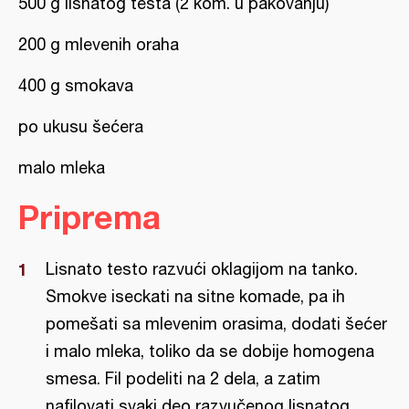
500 g lisnatog testa (2 kom. u pakovanju)
200 g mlevenih oraha
400 g smokava
po ukusu šećera
malo mleka
Priprema
Lisnato testo razvući oklagijom na tanko.
Smokve iseckati na sitne komade, pa ih
pomešati sa mlevenim orasima, dodati šećer
i malo mleka, toliko da se dobije homogena
smesa. Fil podeliti na 2 dela, a zatim
nafilovati svaki deo razvučenog lisnatog