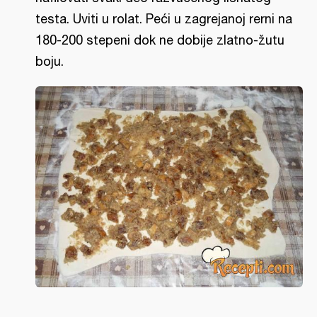
testa. Uviti u rolat. Peći u zagrejanoj rerni na
180-200 stepeni dok ne dobije zlatno-žutu
boju.