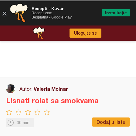
Recepti - Kuvar
Instalirajte
Recepti.com
Besplatna - Google Play
Ulogujte se
Valeria Molnar
Autor:
Lisnati rolat sa smokvama
Dodaj u listu
30 min