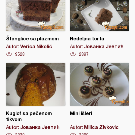
Štanglice sa plazmom
Nedeljna torta
Verica Nikolić
Јованка Јевтић
Autor:
Autor:
9528
2897
Kuglof sa pečenom
Mini išleri
tikvom
Јованка Јевтић
Milica Zivkovic
Autor:
Autor:
2839
3869