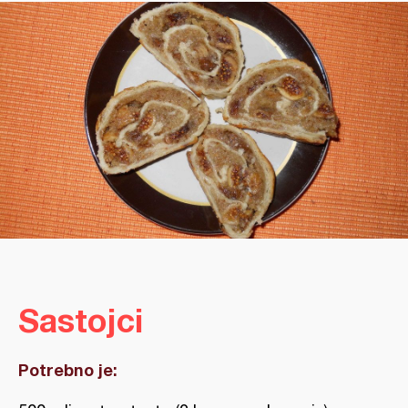
Sastojci
Potrebno je: