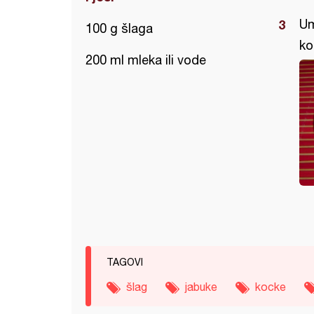
Um
100 g šlaga
ko
200 ml mleka ili vode
TAGOVI
šlag
jabuke
kocke