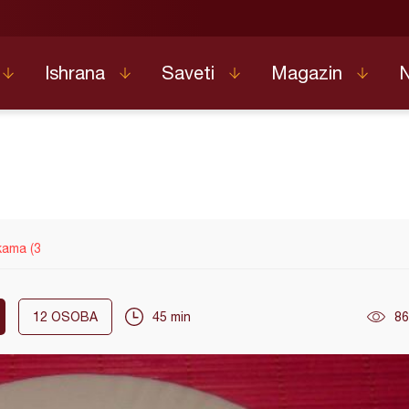
Ishrana
Saveti
Magazin
kama (3
12
OSOBA
45 min
86