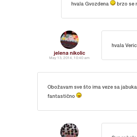
hvala Gvozdena
brzo se 
hvala Veri
jelena nikolic
May 13, 2014, 10:40 am
Obožavam sve što ima veze sa jabuka
fantastično