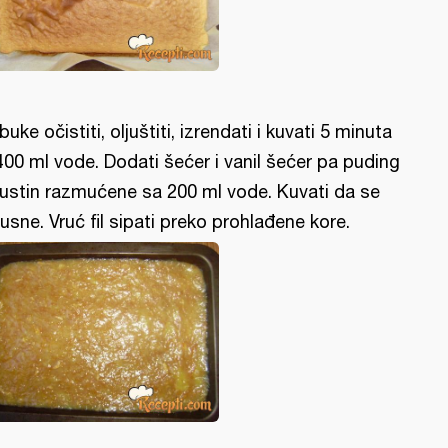
buke očistiti, oljuštiti, izrendati i kuvati 5 minuta
400 ml vode. Dodati šećer i vanil šećer pa puding
gustin razmućene sa 200 ml vode. Kuvati da se
usne. Vruć fil sipati preko prohlađene kore.