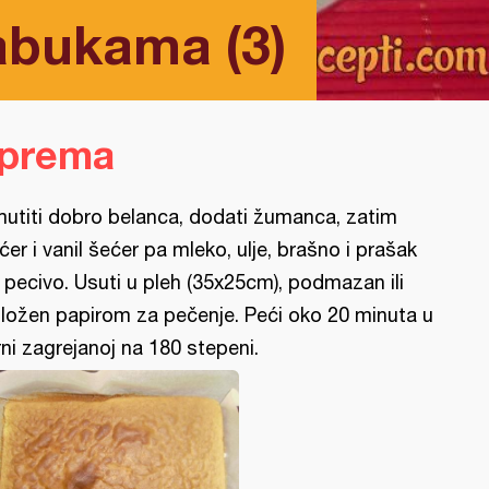
abukama (3)
iprema
utiti dobro belanca, dodati žumanca, zatim
ćer i vanil šećer pa mleko, ulje, brašno i prašak
 pecivo. Usuti u pleh (35x25cm), podmazan ili
ložen papirom za pečenje. Peći oko 20 minuta u
rni zagrejanoj na 180 stepeni.