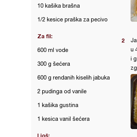
10 kašika brašna
1/2 kesice praška za pecivo
Za fil:
Ja
u 
600 ml vode
i 
300 g šećera
zg
600 g rendanih kiselih jabuka
2 pudinga od vanile
1 kašika gustina
1 kesica vanil šećera
I još: