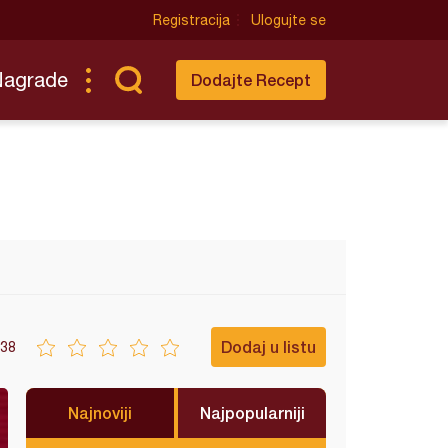
Registracija
Ulogujte se
Nagrade
Dodajte Recept
Dodaj u listu
38
Najnoviji
Najpopularniji