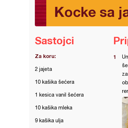
Kocke sa j
Sastojci
Pr
Za koru:
Um
še
2 jajeta
za
10 kašika šećera
ob
re
1 kesica vanil šećera
10 kašika mleka
9 kašika ulja