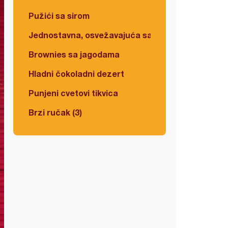
Pužići sa sirom
Jednostavna, osvežavajuća salata
Brownies sa jagodama
Hladni čokoladni dezert
Punjeni cvetovi tikvica
Brzi ručak (3)