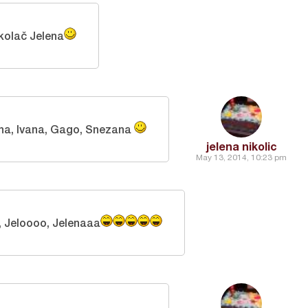
kolač Jelena
na, Ivana, Gago, Snezana
jelena nikolic
May 13, 2014, 10:23 pm
, Jeloooo, Jelenaaa