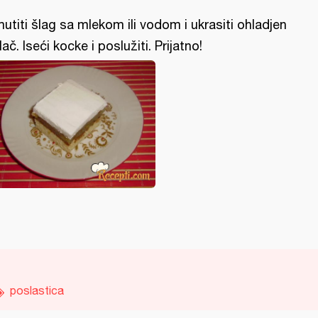
utiti šlag sa mlekom ili vodom i ukrasiti ohladjen
lač. Iseći kocke i poslužiti. Prijatno!
poslastica