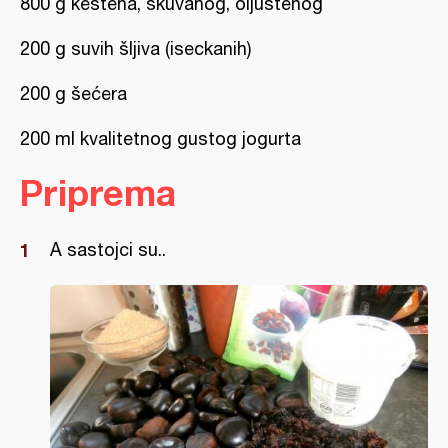
800 g kestena, skuvanog, oljuštenog
200 g suvih šljiva (iseckanih)
200 g šećera
200 ml kvalitetnog gustog jogurta
Priprema
A sastojci su..