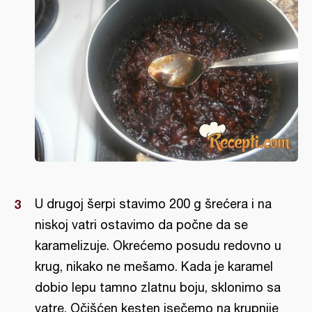
U drugoj šerpi stavimo 200 g šrećera i na
niskoj vatri ostavimo da počne da se
karamelizuje. Okrećemo posudu redovno u
krug, nikako ne mešamo. Kada je karamel
dobio lepu tamno zlatnu boju, sklonimo sa
vatre. Očišćen kesten isečemo na krupnije