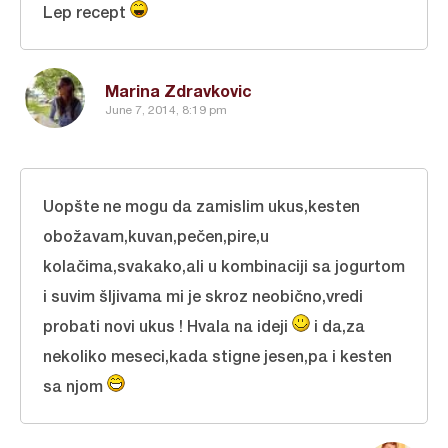
Lep recept
Marina Zdravkovic
June 7, 2014, 8:19 pm
Uopšte ne mogu da zamislim ukus,kesten
obožavam,kuvan,pečen,pire,u
kolačima,svakako,ali u kombinaciji sa jogurtom
i suvim šljivama mi je skroz neobično,vredi
probati novi ukus ! Hvala na ideji
i da,za
nekoliko meseci,kada stigne jesen,pa i kesten
sa njom