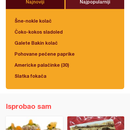
Najnoviji
Najpopularniji
Šne-nokle kolač
Čoko-kokos sladoled
Galete Bakin kolač
Pohovane pečene paprike
Americke palačinke (30)
Slatka fokača
Isprobao sam