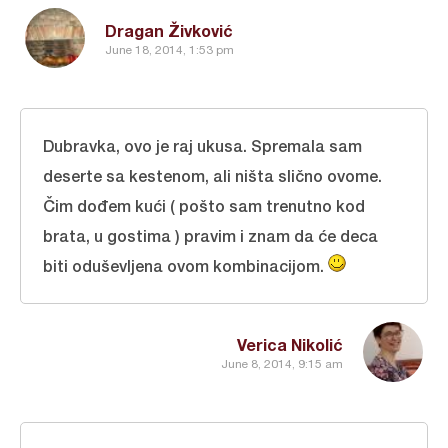
Dragan Živković
June 18, 2014, 1:53 pm
Dubravka, ovo je raj ukusa. Spremala sam
deserte sa kestenom, ali ništa slično ovome.
Čim dođem kući ( pošto sam trenutno kod
brata, u gostima ) pravim i znam da će deca
biti oduševljena ovom kombinacijom.
Verica Nikolić
June 8, 2014, 9:15 am