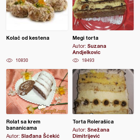
Kolač od kestena
Megi torta
Suzana
Autor:
Andjelkovic
10830
18493
Rolat sa krem
Torta Rolerašica
bananicama
Snežana
Autor:
Slađana Šćekić
Dimitrijević
Autor: