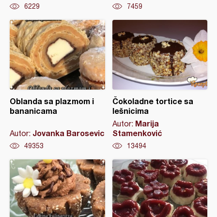
6229
7459
Oblanda sa plazmom i
Čokoladne tortice sa
bananicama
lešnicima
Marija
Autor:
Jovanka Barosevic
Stamenković
Autor:
49353
13494