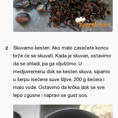
Skuvamo kesten. Ako malo zasečete koricu
brže će se skuvati. Kada je skuvan, ostavimo
da se ohladi, pa ga oljuštimo. U
medjuvremenu dok se kesten skuva, sipamo
u šerpu isečene suve šljive, 200 g šećera i
malo vode. Ostavimo da krčka dok se sve
lepo zgusne i napravi se gust sos.