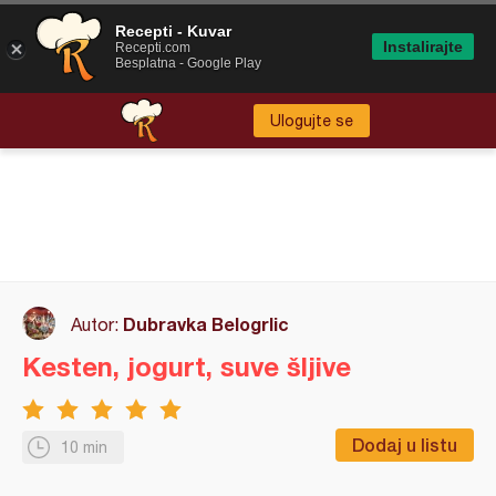
Recepti - Kuvar
Instalirajte
Recepti.com
Besplatna - Google Play
Ulogujte se
Dubravka Belogrlic
Autor:
Kesten, jogurt, suve šljive
Dodaj u listu
10 min