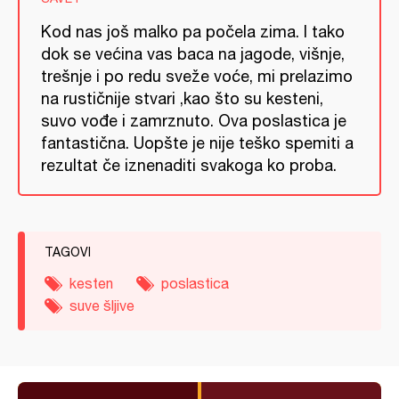
Kod nas još malko pa počela zima. I tako
dok se većina vas baca na jagode, višnje,
trešnje i po redu sveže voće, mi prelazimo
na rustičnije stvari ,kao što su kesteni,
suvo vođe i zamrznuto. Ova poslastica je
fantastična. Uopšte je nije teško spemiti a
rezultat če iznenaditi svakoga ko proba.
TAGOVI
kesten
poslastica
suve šljive