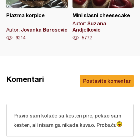
Plazma korpice
Mini slasni cheesecake
Suzana
Autor:
Jovanka Barosevic
Andjelkovic
Autor:
9214
5772
Komentari
Postavite komentar
Pravio sam kolače sa kesten pire, pekao sam
kesten, ali nisam ga nikada kuvao. Probaću