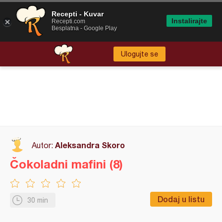
Recepti - Kuvar
Instalirajte
Recepti.com
Besplatna - Google Play
Ulogujte se
Aleksandra Skoro
Autor:
Čokoladni mafini (8)
Dodaj u listu
30 min