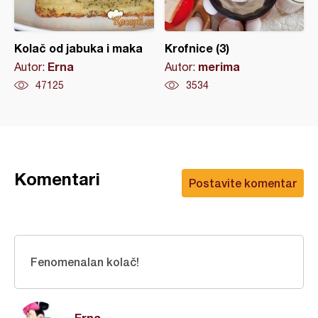
Kolač od jabuka i maka
Krofnice (3)
Erna
merima
Autor:
Autor:
47125
3534
Komentari
Postavite komentar
Fenomenalan kolač!
Erna