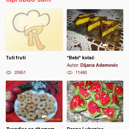
Tuti fruti
*Bebi* kolač
Dijana Ademovic
Autor:
20951
11480
Zvezdice sa džemom
Posne Lubenice