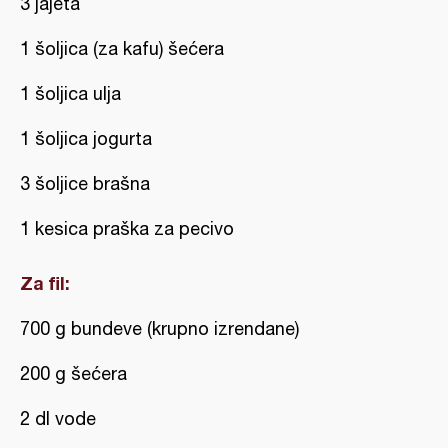
3 jajeta
1 šoljica (za kafu) šećera
1 šoljica ulja
1 šoljica jogurta
3 šoljice brašna
1 kesica praška za pecivo
Za fil:
700 g bundeve (krupno izrendane)
200 g šećera
2 dl vode