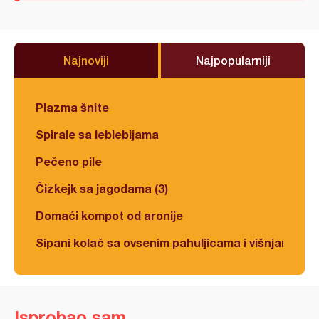
Najnoviji
Najpopularniji
Plazma šnite
Spirale sa leblebijama
Pečeno pile
Čizkejk sa jagodama (3)
Domaći kompot od aronije
Sipani kolač sa ovsenim pahuljicama i višnjama
Isprobao sam