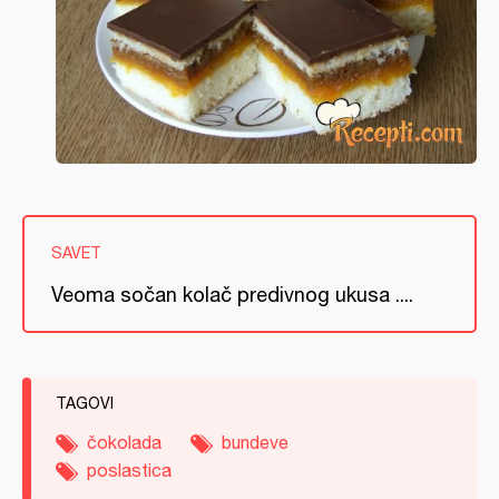
SAVET
Veoma sočan kolač predivnog ukusa ....
TAGOVI
čokolada
bundeve
poslastica