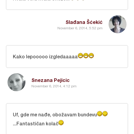
Slađana Šćekić
November 6, 2014, 5:52 pm
Kako lepooooo izgledaaaaa
Snezana Pejicic
November 6, 2014, 4:12 pm
Uf, gde me nađe, obožavam bundevu
...Fantastičan kolač