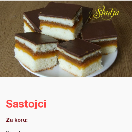
Sastojci
Za koru: