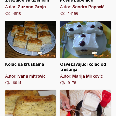
Zuzana Grnja
Sandra Popović
Autor:
Autor:
4910
14186
Kolač sa kruškama
Osvežavajući kolač od
trešanja
ivana mitrovic
Marija Mirkovic
Autor:
Autor:
6014
9178