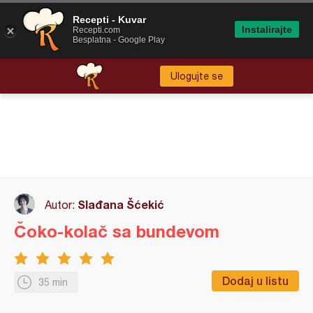
Recepti - Kuvar
Instalirajte
Recepti.com
Besplatna - Google Play
Ulogujte se
Slađana Šćekić
Autor:
Čoko-kolač sa bundevom
Dodaj u listu
35 min