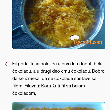
Fil podeliti na pola. Pa u prvi deo dodati belu
čokoladu, a u drugi deo crnu čokoladu. Dobro
da se izmeša, da se čokolade sastave sa
filom. Filovati: Kora-žuti fil sa belom
čokoladom,