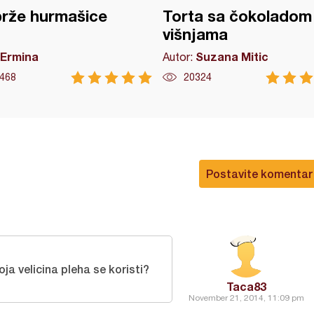
rže hurmašice
Torta sa čokoladom 
višnjama
Ermina
Suzana Mitic
Autor:
468
20324
Postavite komentar
oja velicina pleha se koristi?
Taca83
November 21, 2014, 11:09 pm