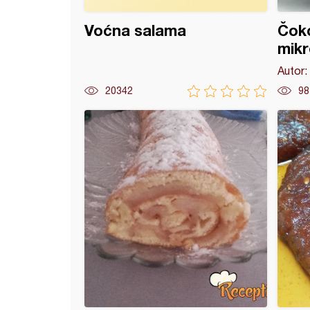
Voćna salama
Čoko
mikr
Autor:
20342
98
s romansa