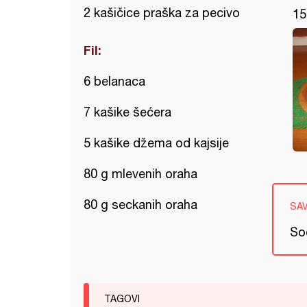
2 kašičice praška za pecivo
15
Fil:
6 belanaca
7 kašike šećera
5 kašike džema od kajsije
80 g mlevenih oraha
80 g seckanih oraha
SA
Soč
TAGOVI