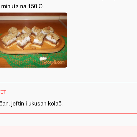
 minuta na 150 C.
VET
an, jeftin i ukusan kolač.