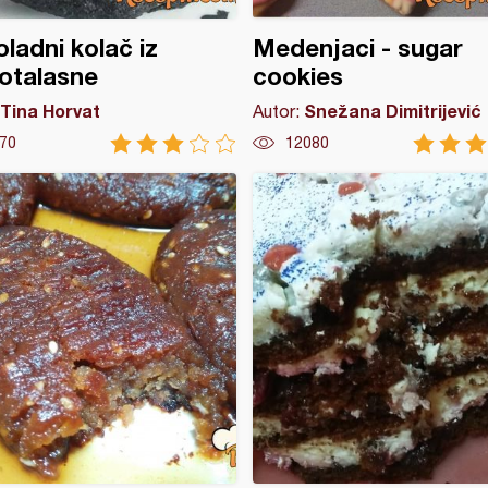
ladni kolač iz
Medenjaci - sugar
otalasne
cookies
Tina Horvat
Snežana Dimitrijević
Autor:
70
12080