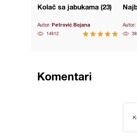
Kolač sa jabukama (23)
Najb
Petrović Bojana
Autor:
Autor:
14612
38
Komentari
K