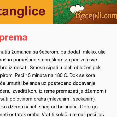
tanglice
iprema
utiti žumanca sa šećerom, pa dodati mleko, ulje
brašno pomešano sa praškom za pecivo i sve
bro izmešati. Smesu sipati u pleh obložen pek
pirom. Peći 15 minuta na 180 C. Dok se kora
če umutiti belanca uz postepeno dodavanje
ćera. Izvaditi koru iz rerne premazati je džemom i
suti polovinom oraha (mlevenim i seckanim)
eko džema naneti sneg od belanaca. Odozgo
neti ostatak oraha. Vratiti kolač u rernu i peći još