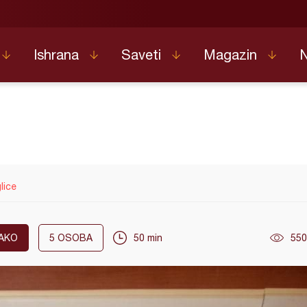
Ishrana
Saveti
Magazin
lice
AKO
5
OSOBA
50 min
550