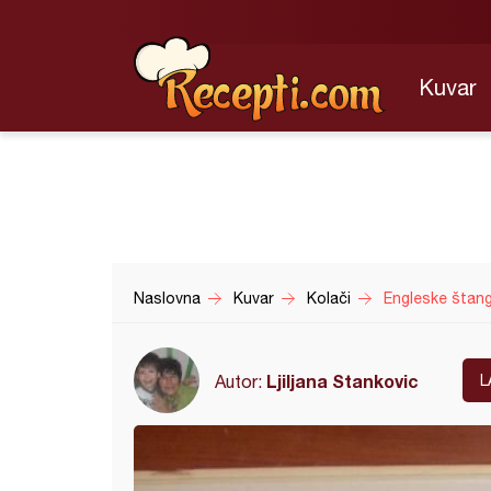
Kuvar
Naslovna
Kuvar
Kolači
Engleske štang
Ljiljana Stankovic
Autor:
L