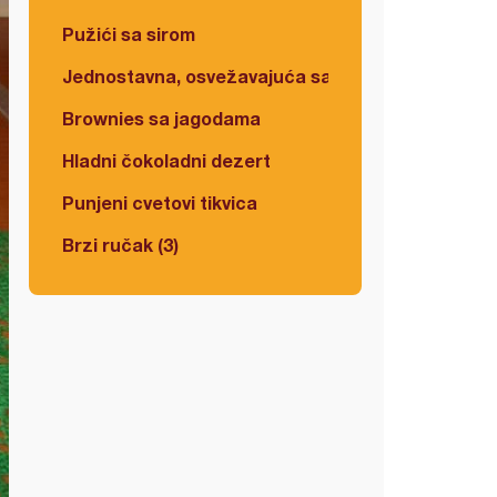
Pužići sa sirom
Jednostavna, osvežavajuća salata
Brownies sa jagodama
Hladni čokoladni dezert
Punjeni cvetovi tikvica
Brzi ručak (3)