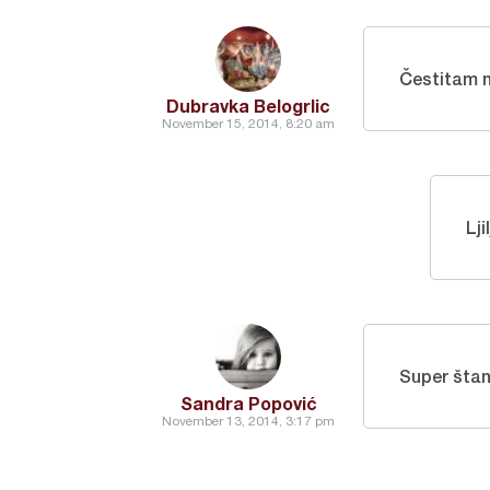
Čestitam 
Dubravka Belogrlic
November 15, 2014, 8:20 am
Lj
Super štan
Sandra Popović
November 13, 2014, 3:17 pm