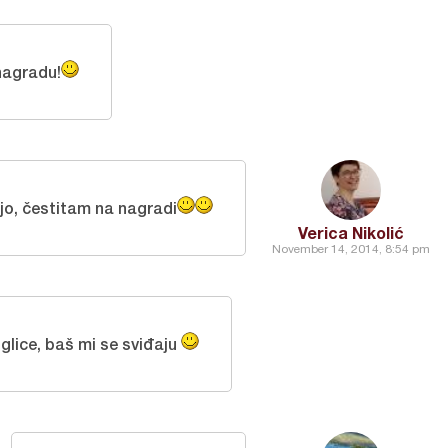
nagradu!
iljo, čestitam na nagradi
Verica Nikolić
November 14, 2014, 8:54 pm
glice, baš mi se sviđaju