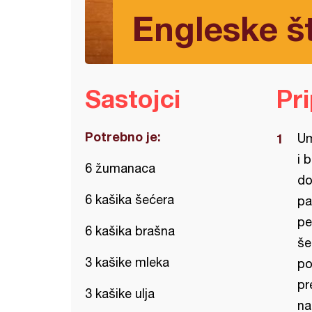
Engleske š
Sastojci
Pr
Potrebno je:
Um
i 
6 žumanaca
do
6 kašika šećera
pa
pe
6 kašika brašna
še
3 kašike mleka
po
pr
3 kašike ulja
na