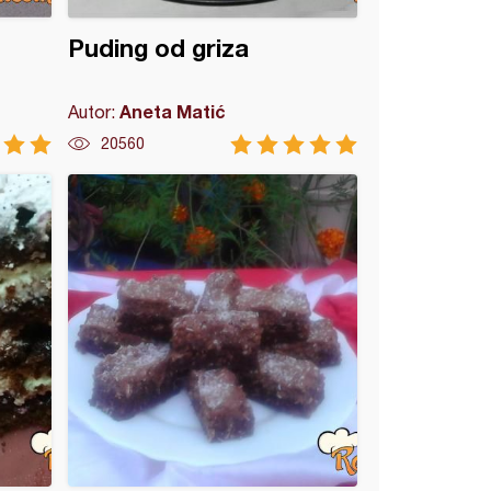
Puding od griza
Aneta Matić
Autor:
20560