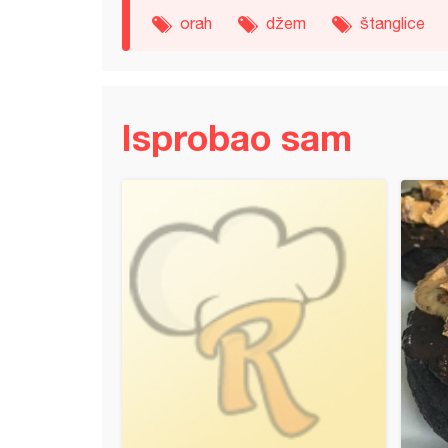
orah
džem
štanglice
Isprobao sam
g od griza