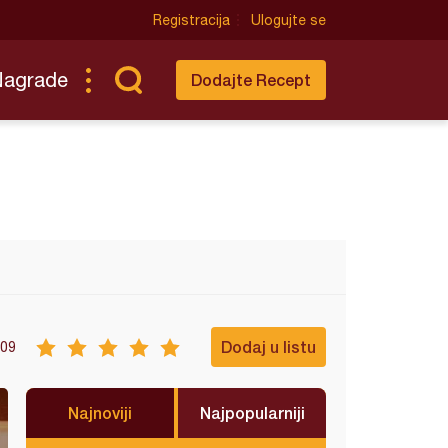
Registracija
Ulogujte se
Nagrade
Dodajte Recept
Dodaj u listu
09
Najnoviji
Najpopularniji