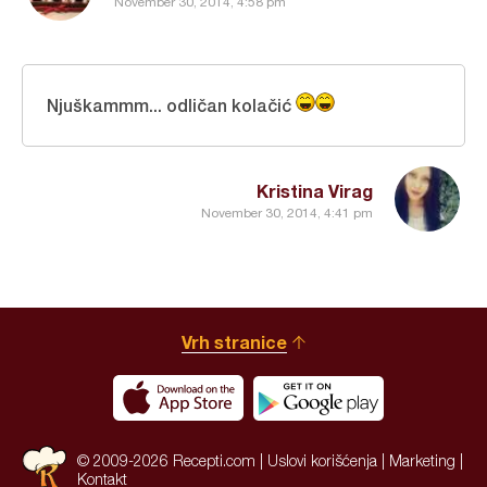
November 30, 2014, 4:58 pm
Njuškammm... odličan kolačić
Kristina Virag
November 30, 2014, 4:41 pm
Vrh stranice
© 2009-2026 Recepti.com |
Uslovi korišćenja
|
Marketing
|
Kontakt