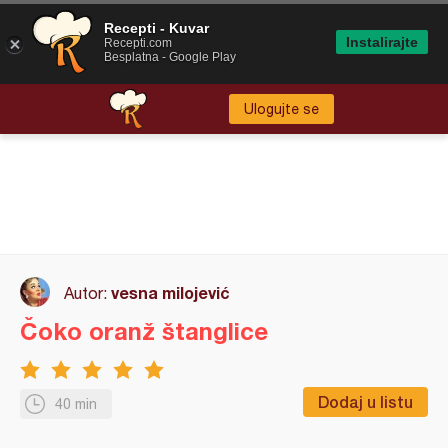
Recepti - Kuvar
Instalirajte
Recepti.com
Besplatna - Google Play
Ulogujte se
vesna milojević
Autor:
Čoko oranž štanglice
Dodaj u listu
40 min