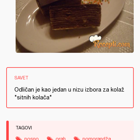
SAVET
Odličan je kao jedan u nizu izbora za kolaž
"sitnih kolača"
TAGOVI
posno
orah
pomorandža