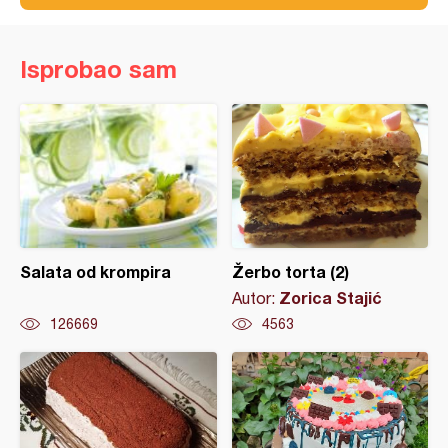
Isprobao sam
Salata od krompira
Žerbo torta (2)
Zorica Stajić
Autor:
126669
4563