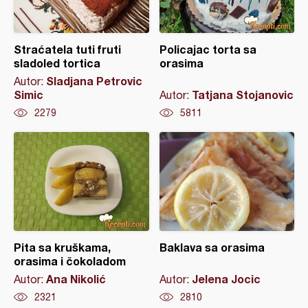
Straćatela tuti fruti
Policajac torta sa
sladoled tortica
orasima
Sladjana Petrovic
Autor:
Simic
Tatjana Stojanovic
Autor:
2279
5811
Pita sa kruškama,
Baklava sa orasima
orasima i čokoladom
Ana Nikolić
Jelena Jocic
Autor:
Autor:
2321
2810