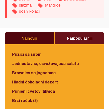
plazma
štanglice
posni kolači
Najnoviji
Najpopularniji
Pužići sa sirom
Jednostavna, osvežavajuća salata
Brownies sa jagodama
Hladni čokoladni dezert
Punjeni cvetovi tikvica
Brzi ručak (3)