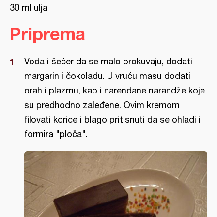
30 ml ulja
Priprema
Voda i šećer da se malo prokuvaju, dodati
margarin i čokoladu. U vruću masu dodati
orah i plazmu, kao i narendane narandže koje
su predhodno zaleđene. Ovim kremom
filovati korice i blago pritisnuti da se ohladi i
formira "ploča".