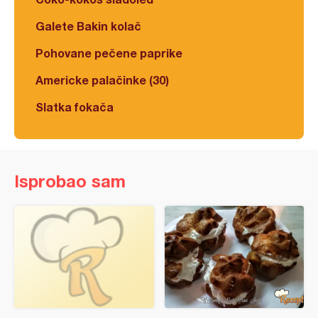
Galete Bakin kolač
Pohovane pečene paprike
Americke palačinke (30)
Slatka fokača
Isprobao sam