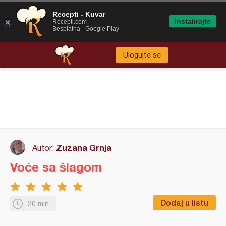
Recepti - Kuvar
Instalirajte
Recepti.com
Besplatna - Google Play
Ulogujte se
Zuzana Grnja
Autor:
Voće sa šlagom
Dodaj u listu
20 min