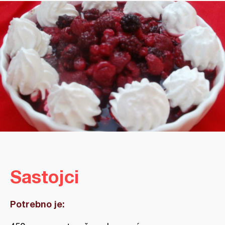
Sastojci
Potrebno je: