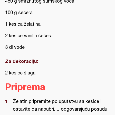
450 g smrznutog šumskog voća
100 g šećera
1 kesica želatina
2 kesice vanilin šećera
3 dl vode
Za dekoraciju:
2 kesice šlaga
Priprema
Želatin pripremite po uputstvu sa kesice i
ostavite da nabubri. U odgovarajuću posudu