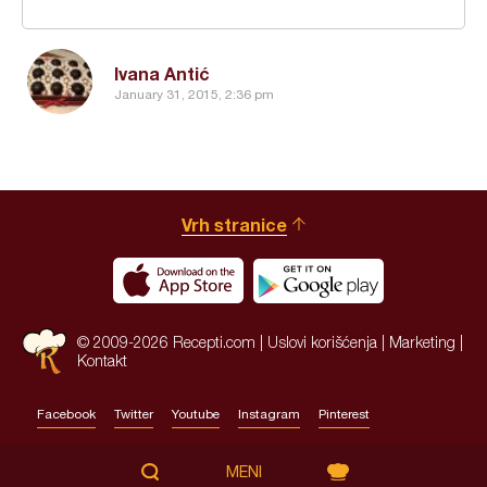
Ivana Antić
January 31, 2015, 2:36 pm
Vrh stranice
© 2009-2026 Recepti.com |
Uslovi korišćenja
|
Marketing
|
Kontakt
Facebook
Twitter
Youtube
Instagram
Pinterest
Site by:
HALO