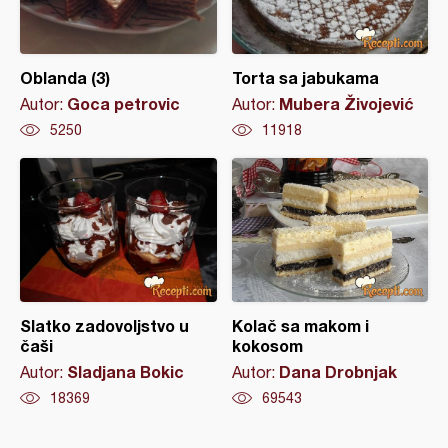
Oblanda (3)
Torta sa jabukama
Goca petrovic
Mubera Živojević
Autor:
Autor:
5250
11918
Slatko zadovoljstvo u
Kolač sa makom i
čaši
kokosom
Sladjana Bokic
Dana Drobnjak
Autor:
Autor:
18369
69543