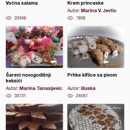
Voćna salama
Krem princeske
Marina V. Jevtic
Autor:
20346
7858
Šareni novogodišnji
Prhke kiflice sa pivom
keksići
Marina Tanasijevic
liluska
Autor:
Autor:
30731
24597