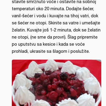
stavite smrznuto voće i ostavite na sobnoj
temperaturi oko 20 minuta. Dodajte šećer,
vanil-šećer i vodu i kuvajte na tihoj vatri, dok
se šećer ne otopi. Skinite sa vatre i umešajte
želatin. Kuvajte još 1-2 minuta, dok se želatin
ne otopi, (ne sme da provri). Šlag pripremite
po uputstvu sa kesice i kada se voće
prohladi, ukrasite sa šlagom i poslužite.