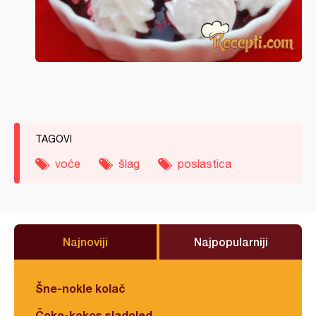
TAGOVI
voće
šlag
poslastica
Najnoviji
Najpopularniji
Šne-nokle kolač
Čoko-kokos sladoled