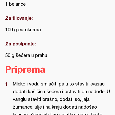
1 belance
Za filovanje:
100 g eurokrema
Za posipanje:
50 g šećera u prahu
Priprema
Mleko i vodu smlačiti pa u to staviti kvasac
dodati kašičicu šećera i ostaviti da nadođe. U
vanglu staviti brašno, dodati so, jaja,
žumance, ulje i na kraju dodati nadošao
kvasac. Zamesiti fino i glatko testo. Testo