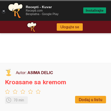
Recepti - Kuvar
Instalirajte
Recepti.com
Besplatna - Google Play
Ulogujte se
ASIMA DELIC
Autor:
Kroasane sa kremom
Dodaj u listu
70 min