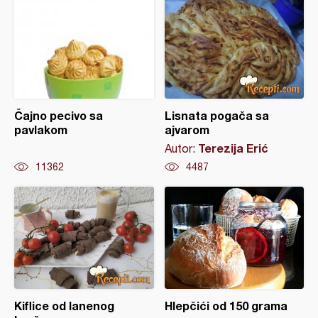
Čajno pecivo sa
Lisnata pogača sa
pavlakom
ajvarom
Terezija Erić
Autor:
11362
4487
Kiflice od lanenog
Hlepčići od 150 grama