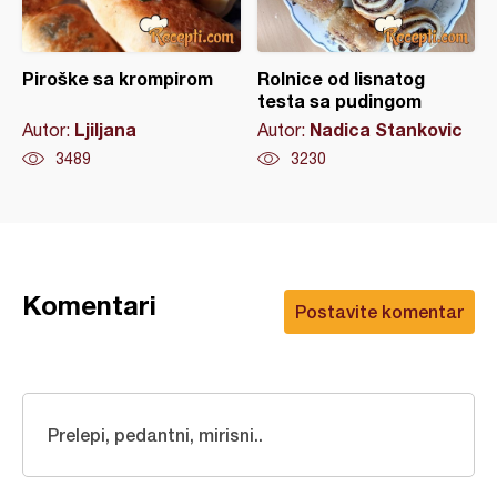
Piroške sa krompirom
Rolnice od lisnatog
testa sa pudingom
Ljiljana
Nadica Stankovic
Autor:
Autor:
3489
3230
Komentari
Postavite komentar
Prelepi, pedantni, mirisni..