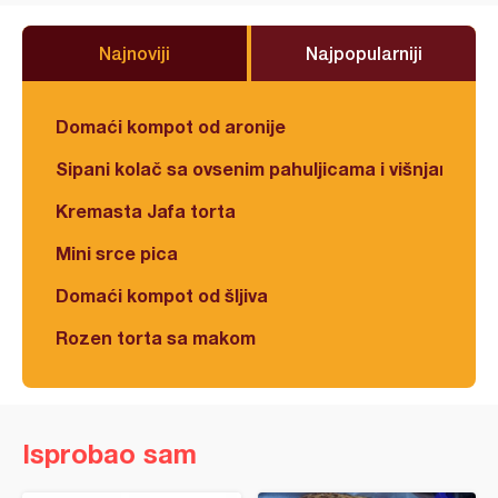
Najnoviji
Najpopularniji
Domaći kompot od aronije
Sipani kolač sa ovsenim pahuljicama i višnjama
Kremasta Jafa torta
Mini srce pica
Domaći kompot od šljiva
Rozen torta sa makom
Isprobao sam