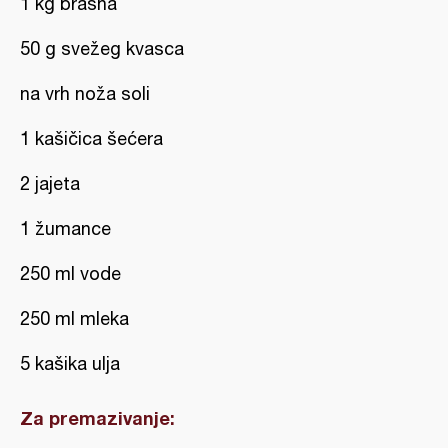
1 kg brašna
50 g svežeg kvasca
na vrh noža soli
1 kašičica šećera
2 jajeta
1 žumance
250 ml vode
250 ml mleka
5 kašika ulja
Za premazivanje: