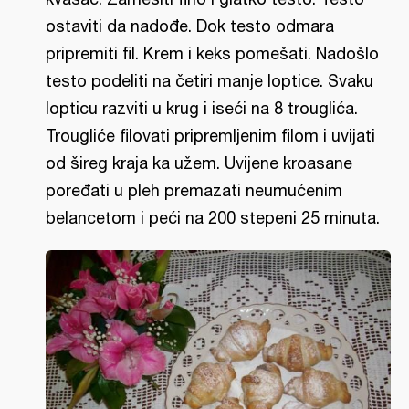
ostaviti da nadođe. Dok testo odmara
pripremiti fil. Krem i keks pomešati. Nadošlo
testo podeliti na četiri manje loptice. Svaku
lopticu razviti u krug i iseći na 8 trouglića.
Trougliće filovati pripremljenim filom i uvijati
od šireg kraja ka užem. Uvijene kroasane
poređati u pleh premazati neumućenim
belancetom i peći na 200 stepeni 25 minuta.