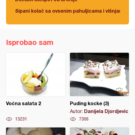
Sipani kolač sa ovsenim pahuljicama i višnjama
Isprobao sam
Voćna salata 2
Puding kocke (3)
Danijela Djordjevic
Autor:
13231
7306