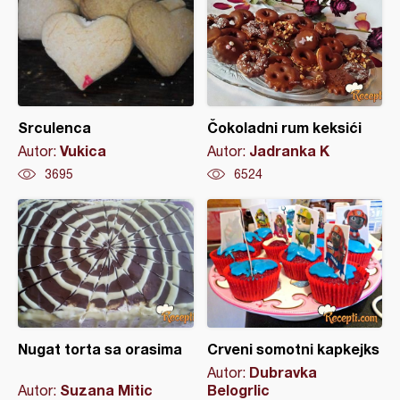
Srculenca
Čokoladni rum keksići
Vukica
Jadranka K
Autor:
Autor:
3695
6524
Nugat torta sa orasima
Crveni somotni kapkejks
Dubravka
Autor:
Suzana Mitic
Belogrlic
Autor: