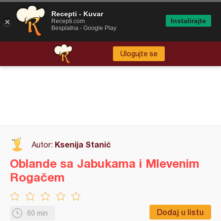
Recepti - Kuvar
Instalirajte
Recepti.com
Besplatna - Google Play
Ulogujte se
Ksenija Stanić
Autor:
Oblande sa Jabukama i Mlevenim
Rogačem
Dodaj u listu
60 min