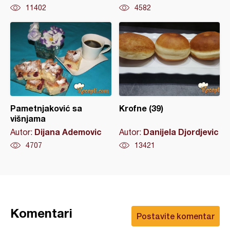
11402
4582
Pametnjaković sa
Krofne (39)
višnjama
Dijana Ademovic
Danijela Djordjevic
Autor:
Autor:
4707
13421
Komentari
Postavite komentar