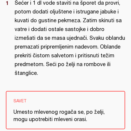
Šećer i 1 dl vode staviti na šporet da provri,
potom dodati oljuštene i istrugane jabuke i
kuvati do gustine pekmeza. Zatim skinuti sa
vatre i dodati ostale sastojke i dobro
izmešati da se masa ujednači. Svaku oblandu
premazati pripremljenim nadevom. Oblande
prekriti čistom salvetom i pritisnuti težim
predmetom. Seći po želji na rombove ili
štanglice.
SAVET
Umesto mlevenog rogača se, po želji,
mogu upotrebiti mleveni orasi.