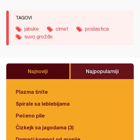
TAGOVI
jabuke
cimet
poslastica
suvo grožđe
Najnoviji
Najpopularniji
Plazma šnite
Spirale sa leblebijama
Pečeno pile
Čizkejk sa jagodama (3)
Domaći kompot od aronije