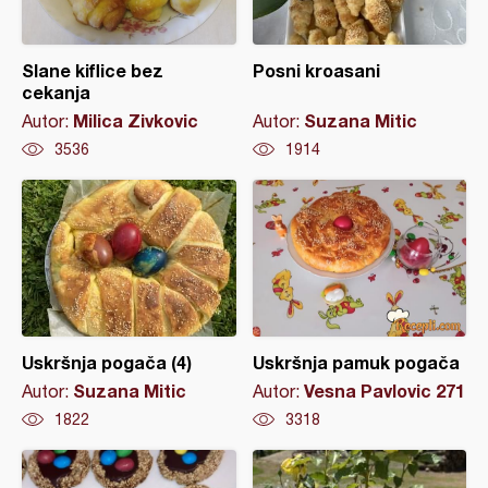
Slane kiflice bez
Posni kroasani
cekanja
Milica Zivkovic
Suzana Mitic
Autor:
Autor:
3536
1914
Uskršnja pogača (4)
Uskršnja pamuk pogača
Suzana Mitic
Vesna Pavlovic 271
Autor:
Autor:
1822
3318