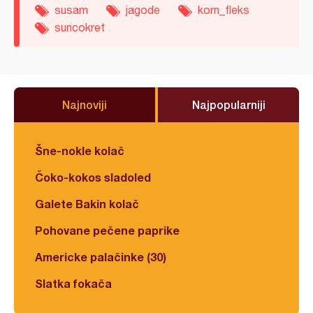
susam
jagode
korn_fleks
suncokret
Najnoviji
Najpopularniji
Šne-nokle kolač
Čoko-kokos sladoled
Galete Bakin kolač
Pohovane pečene paprike
Americke palačinke (30)
Slatka fokača