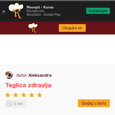
Recepti - Kuvar
Instalirajte
Recepti.com
Besplatna - Google Play
Ulogujte se
Aleksandra
Autor:
Teglica zdravlja
Dodaj u listu
5 min