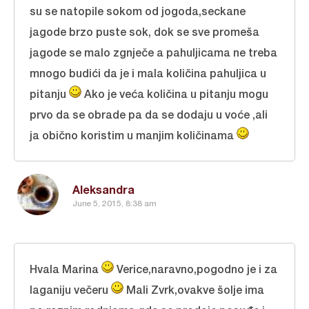
su se natopile sokom od jogoda,seckane
jagode brzo puste sok, dok se sve promeša
jagode se malo zgnječe a pahuljicama ne treba
mnogo budići da je i mala količina pahuljica u
pitanju
Ako je veća količina u pitanju mogu
prvo da se obrade pa da se dodaju u voće ,ali
ja obično koristim u manjim količinama
Aleksandra
June 5, 2015, 8:38 am
Hvala Marina
Verice,naravno,pogodno je i za
laganiju večeru
Mali Zvrk,ovakve šolje ima