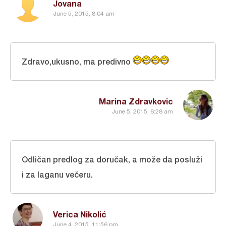
Jovana
June 5, 2015, 8:04 am
Zdravo,ukusno, ma predivno
Marina Zdravkovic
June 5, 2015, 6:28 am
Odličan predlog za doručak, a može da posluži
i za laganu večeru.
Verica Nikolić
June 4, 2015, 11:56 pm