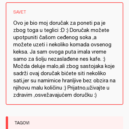
SAVET
Ovo je bio moj doručak za poneti pa je
zbog toga u teglici :D :) Doručak možete
upotpuniti čašom ceđenog soka ,a
možete uzeti i nekoliko komada ovsenog
keksa. Ja sam ovoga puta imala vreme
samo za šolju nezaslađene nes kafe. :)
Možda deluje malo,ali zbog sastojaka koje
sadrži ovaj doručak bićete siti nekoliko
sati,jer su namirnice hranljive bez obzira na
njihovu malu količinu :) Prijatno,uživajte u
zdravim ,osvežavajućem doručku :)
TAGOVI