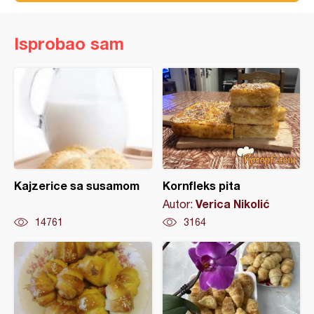
Isprobao sam
Kajzerice sa susamom
Kornfleks pita
Verica Nikolić
Autor:
14761
3164