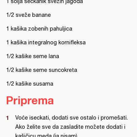
1 šolja seckanik svežih jagoda
1/2 sveže banane
1 kašika zobenih pahuljica
1 kašika integralnog kornifleksa
1/2 kašike seme lana
1/2 kašike seme suncokreta
1/2 kašike susama
Priprema
Voće iseckati, dodati sve ostalo i promešati.
Ako želite sve da zasladite možete dodati i
kašičicu meda (ja nisam).