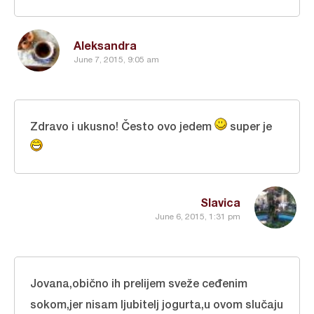
Aleksandra
June 7, 2015, 9:05 am
Zdravo i ukusno! Često ovo jedem
super je
Slavica
June 6, 2015, 1:31 pm
Jovana,obično ih prelijem sveže ceđenim
sokom,jer nisam ljubitelj jogurta,u ovom slučaju