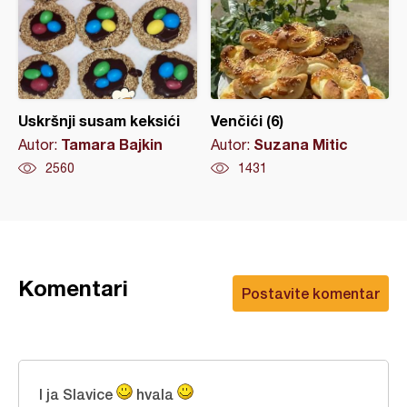
Uskršnji susam keksići
Venčići (6)
Tamara Bajkin
Suzana Mitic
Autor:
Autor:
2560
1431
Komentari
Postavite komentar
I ja Slavice
hvala