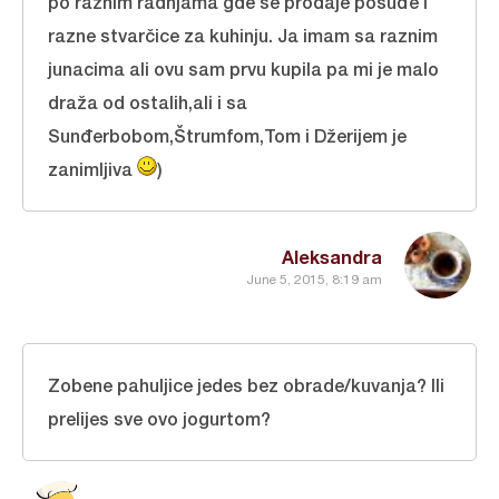
po raznim radnjama gde se prodaje posuđe i
razne stvarčice za kuhinju. Ja imam sa raznim
junacima ali ovu sam prvu kupila pa mi je malo
draža od ostalih,ali i sa
Sunđerbobom,Štrumfom,Tom i Džerijem je
zanimljiva
)
Aleksandra
June 5, 2015, 8:19 am
Zobene pahuljice jedes bez obrade/kuvanja? Ili
prelijes sve ovo jogurtom?