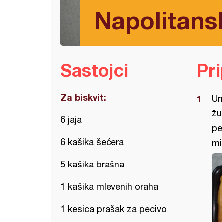
Napolitans
Sastojci
Pr
Za biskvit:
Um
žu
6 jaja
pe
6 kašika šećera
mi
5 kašika brašna
1 kašika mlevenih oraha
1 kesica prašak za pecivo