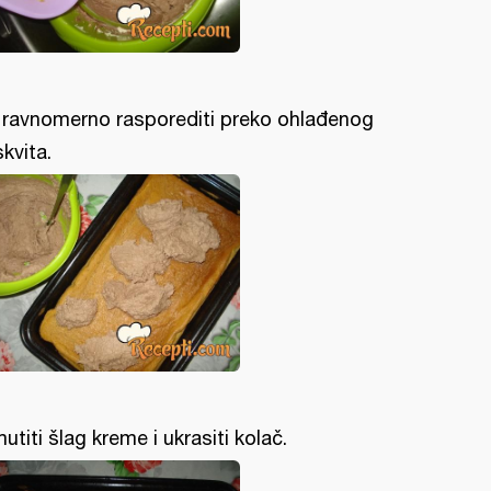
l ravnomerno rasporediti preko ohlađenog
skvita.
utiti šlag kreme i ukrasiti kolač.