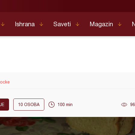
Ishrana
Saveti
Magazin
kocke
JE
10
OSOBA
100 min
96