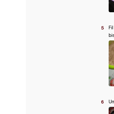
Fi
bi
Um