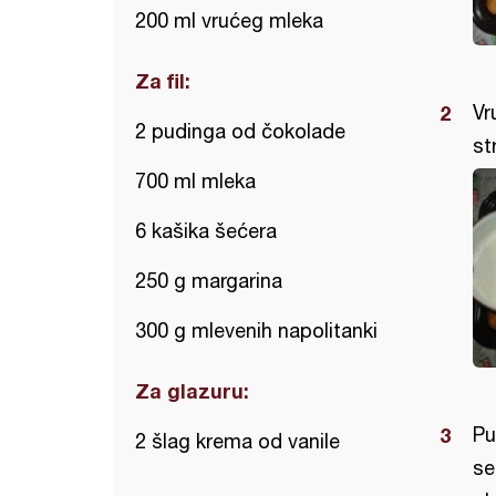
200 ml vrućeg mleka
Za fil:
Vr
2 pudinga od čokolade
st
700 ml mleka
6 kašika šećera
250 g margarina
300 g mlevenih napolitanki
Za glazuru:
Pu
2 šlag krema od vanile
se