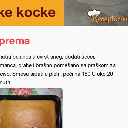
ke kocke
iprema
utiti belanca u čvrst sneg, dodati šećer,
manca, orahe i brašno pomešano sa praškom za
civo. Smesu sipati u pleh i peći na 180 C oko 20
nuta.