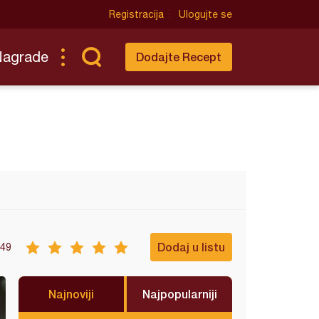
Registracija
Ulogujte se
Nagrade
Dodajte Recept
Dodaj u listu
49
Najnoviji
Najpopularniji