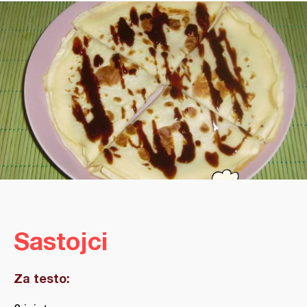
Sastojci
Za testo: