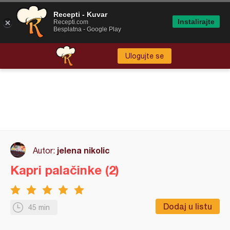
Recepti - Kuvar
Instalirajte
Recepti.com
Besplatna - Google Play
Ulogujte se
jelena nikolic
Autor:
Kapri palačinke (2)
Dodaj u listu
45 min