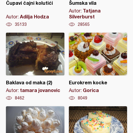
Čupavi čajni kolutići
Šumska vila
Tatjana
Autor:
Adilja Hodza
Silverburst
Autor:
35133
28565
Baklava od maka (2)
Eurokrem kocke
tamara jovanovic
Gorica
Autor:
Autor:
8462
8049