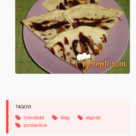
TAGOVI
čokolada
šlag
jagode
poslastica