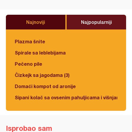
Najnoviji
Najpopularniji
Plazma šnite
Spirale sa leblebijama
Pečeno pile
Čizkejk sa jagodama (3)
Domaći kompot od aronije
Sipani kolač sa ovsenim pahuljicama i višnjama
Isprobao sam