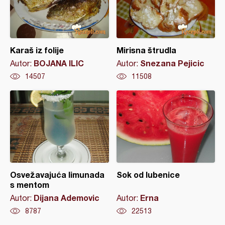
Karaš iz folije
Mirisna štrudla
BOJANA ILIC
Snezana Pejicic
Autor:
Autor:
14507
11508
Osvežavajuća limunada
Sok od lubenice
s mentom
Dijana Ademovic
Erna
Autor:
Autor:
8787
22513