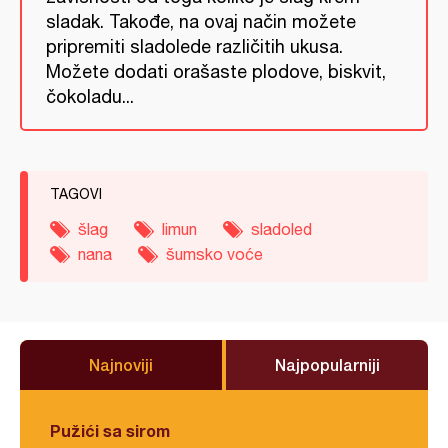
sladak. Takođe, na ovaj način možete
pripremiti sladolede različitih ukusa.
Možete dodati orašaste plodove, biskvit,
čokoladu...
TAGOVI
šlag
limun
sladoled
nana
šumsko voće
Najnoviji
Najpopularniji
Pužići sa sirom