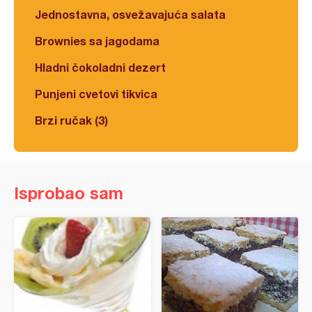
Jednostavna, osvežavajuća salata
Brownies sa jagodama
Hladni čokoladni dezert
Punjeni cvetovi tikvica
Brzi ručak (3)
Isprobao sam