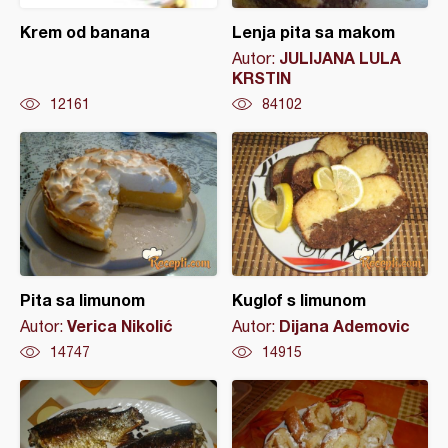
Krem od banana
Lenja pita sa makom
JULIJANA LULA
Autor:
KRSTIN
12161
84102
Pita sa limunom
Kuglof s limunom
Verica Nikolić
Dijana Ademovic
Autor:
Autor:
14747
14915