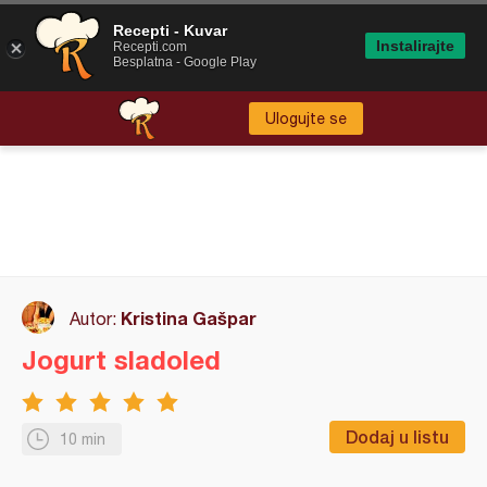
Recepti - Kuvar
Instalirajte
Recepti.com
Besplatna - Google Play
Ulogujte se
Kristina Gašpar
Autor:
Jogurt sladoled
Dodaj u listu
10 min