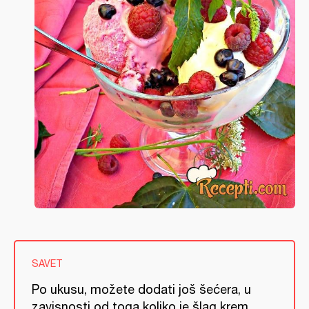
SAVET
Po ukusu, možete dodati još šećera, u
zavisnosti od toga koliko je šlag krem