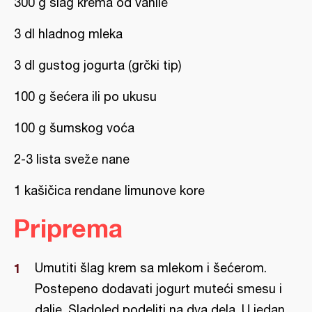
300 g šlag krema od vanile
3 dl hladnog mleka
3 dl gustog jogurta (grčki tip)
100 g šećera ili po ukusu
100 g šumskog voća
2-3 lista sveže nane
1 kašičica rendane limunove kore
Priprema
Umutiti šlag krem sa mlekom i šećerom.
Postepeno dodavati jogurt muteći smesu i
dalje. Sladoled podeliti na dva dela. U jedan