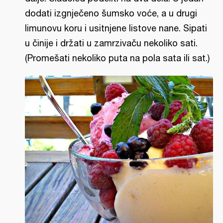
dodati izgnječeno šumsko voće, a u drugi
limunovu koru i usitnjene listove nane. Sipati
u činije i držati u zamrzivaču nekoliko sati.
(Promešati nekoliko puta na pola sata ili sat.)