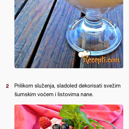
Prilikom služenja, sladoled dekorisati svežim
šumskim voćem i listovima nane.