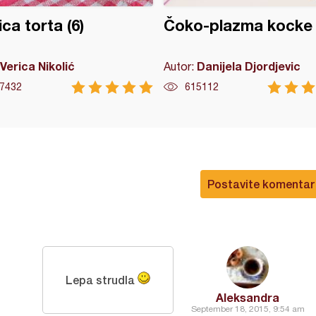
ica torta (6)
Čoko-plazma kocke
Verica Nikolić
Danijela Djordjevic
Autor:
7432
615112
Postavite komentar
Lepa strudla
Aleksandra
September 18, 2015, 9:54 am