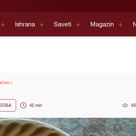
Ishrana
Saveti
Magazin
ačem i
SOBA
45 min
66