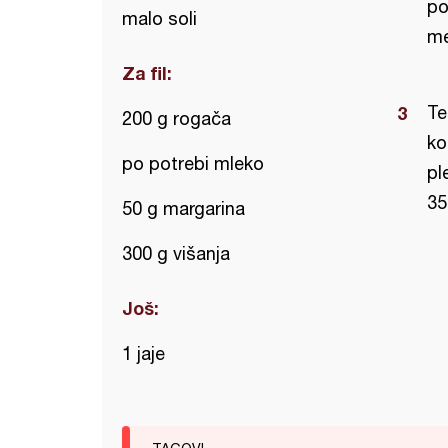
po
malo soli
me
Za fil:
Te
200 g rogača
ko
po potrebi mleko
pl
35
50 g margarina
300 g višanja
Još:
1 jaje