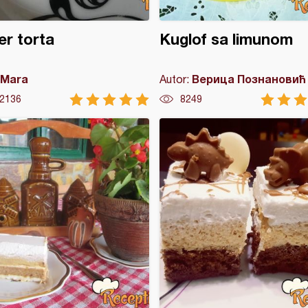
er torta
Kuglof sa limunom
Mara
Верица Познановић
Autor:
2136
8249