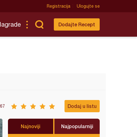
Registracija
Ulogujte se
Nagrade
Dodajte Recept
Dodaj u listu
67
Najnoviji
Najpopularniji