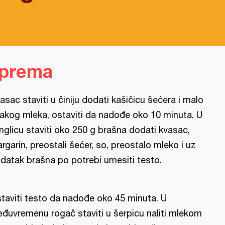
iprema
asac staviti u činiju dodati kašičicu šećera i malo
akog mleka, ostaviti da nadođe oko 10 minuta. U
nglicu staviti oko 250 g brašna dodati kvasac,
rgarin, preostali šećer, so, preostalo mleko i uz
datak brašna po potrebi umesiti testo.
taviti testo da nadođe oko 45 minuta. U
đuvremenu rogač staviti u šerpicu naliti mlekom