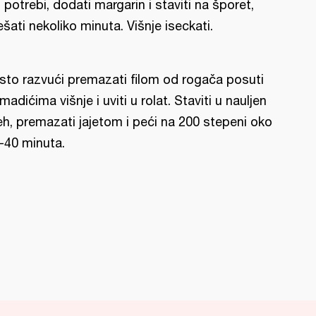
 potrebi, dodati margarin i staviti na šporet,
šati nekoliko minuta. Višnje iseckati.
sto razvući premazati filom od rogača posuti
madićima višnje i uviti u rolat. Staviti u nauljen
eh, premazati jajetom i peći na 200 stepeni oko
-40 minuta.