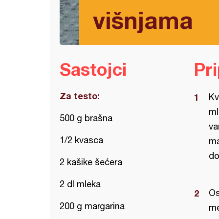
višnjama
Sastojci
Pr
Za testo:
Kv
ml
500 g brašna
va
1/2 kvasca
ma
do
2 kašike šećera
2 dl mleka
Os
200 g margarina
me