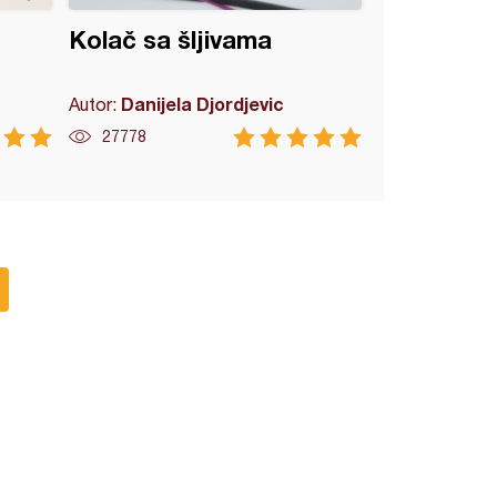
Kolač sa šljivama
Danijela Djordjevic
Autor:
27778