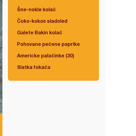
Šne-nokle kolač
Čoko-kokos sladoled
Galete Bakin kolač
Pohovane pečene paprike
Americke palačinke (30)
Slatka fokača