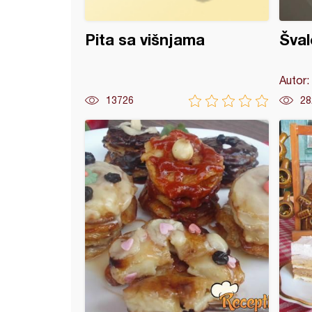
Pita sa višnjama
Šval
Autor:
13726
28
 sa šljivama