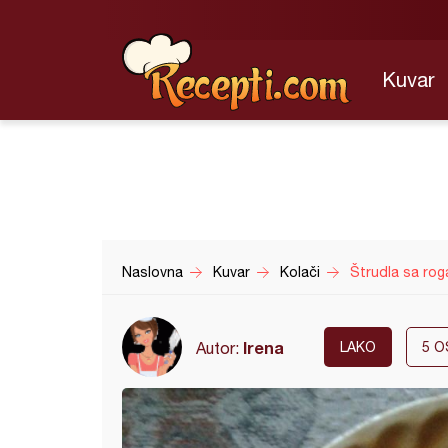
Kuvar
Naslovna
Kuvar
Kolači
Štrudla sa rog
Irena
Autor:
LAKO
5
O