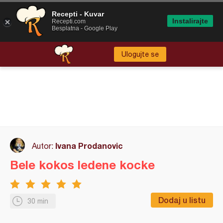
Recepti - Kuvar
Instalirajte
Recepti.com
Besplatna - Google Play
Ulogujte se
Ivana Prodanovic
Autor:
Bele kokos ledene kocke
Dodaj u listu
30 min