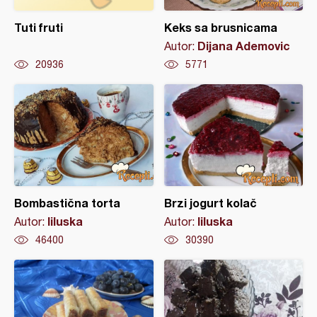
Tuti fruti
Keks sa brusnicama
Dijana Ademovic
Autor:
20936
5771
Bombastična torta
Brzi jogurt kolač
liluska
liluska
Autor:
Autor:
46400
30390