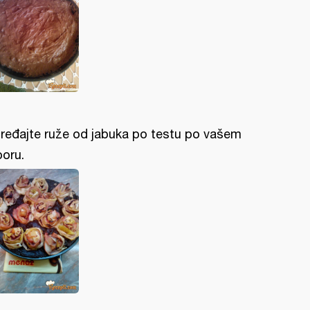
ređajte ruže od jabuka po testu po vašem
boru.