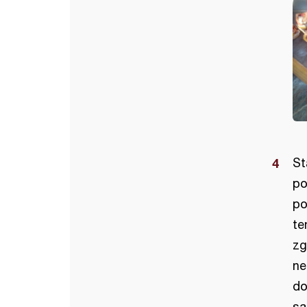
St
po
po
te
zg
ne
do
sa