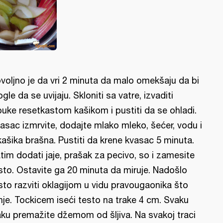
voljno je da vri 2 minuta da malo omekšaju da bi
gle da se uvijaju. Skloniti sa vatre, izvaditi
buke resetkastom kašikom i pustiti da se ohladi.
asac izmrvite, dodajte mlako mleko, šećer, vodu i
kašika brašna. Pustiti da krene kvasac 5 minuta.
tim dodati jaje, prašak za pecivo, so i zamesite
sto. Ostavite ga 20 minuta da miruje. Nadošlo
sto razviti oklagijom u vidu pravougaonika što
nje. Tockicem iseći testo na trake 4 cm. Svaku
aku premažite džemom od šljiva. Na svakoj traci