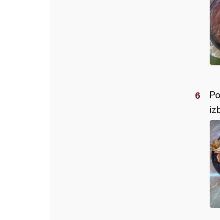
Po
iz