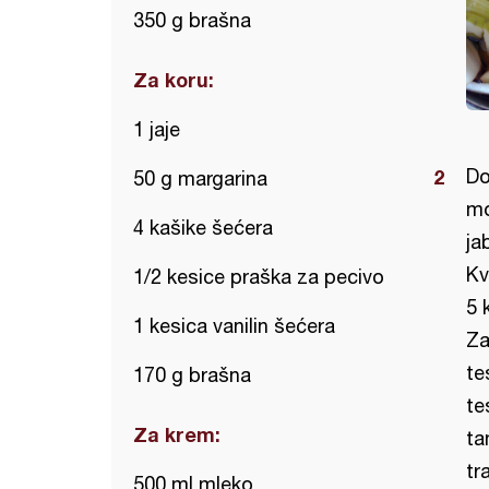
350 g brašna
Za koru:
1 jaje
Do
50 g margarina
mo
4 kašike šećera
ja
Kv
1/2 kesice praška za pecivo
5 
1 kesica vanilin šećera
Za
te
170 g brašna
te
Za krem:
ta
tr
500 ml mleko