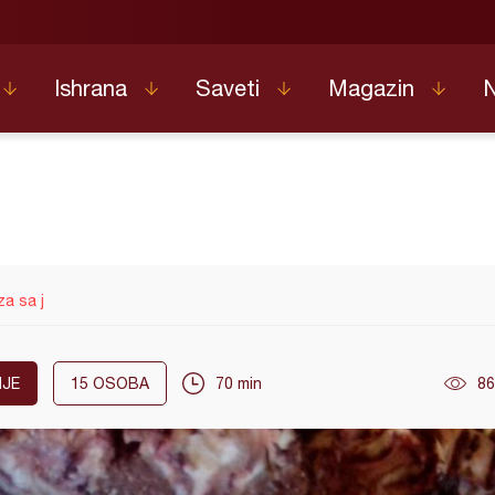
Ishrana
Saveti
Magazin
a sa j
JE
15
OSOBA
70 min
86