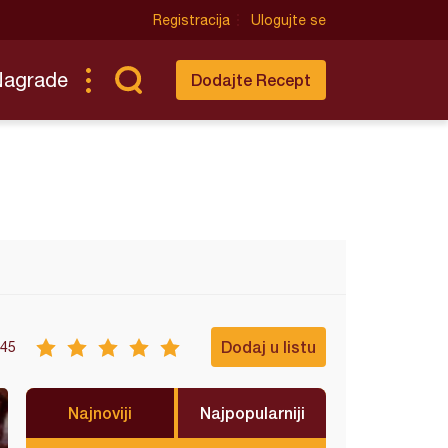
Registracija
Ulogujte se
Nagrade
Dodajte Recept
Dodaj u listu
45
Najnoviji
Najpopularniji