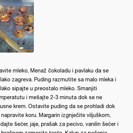
avite mleko, Menaž čokoladu i pavlaku da se
lako zagreva. Puding razmutite sa malo mleka i
lako sipajte u preostalo mleko. Smanjiti
mperatutu i mešajte 2-3 minuta dok se ne
usne krem. Ostavite puding da se prohladi dok
 napravite koru. Margarin izgnječite viljuškom,
dajte šećer, jaje, prašak za pecivo, vanilin šećer i
 brašnom zamesite testo. Kalup za pečenje