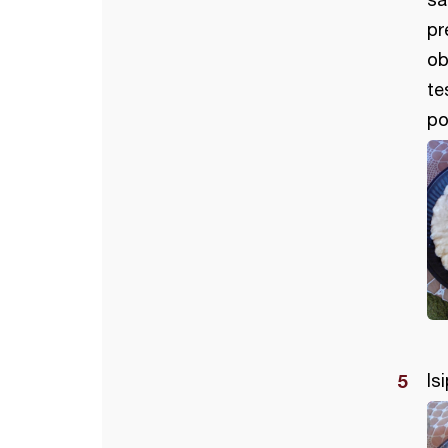
pr
ob
te
po
Is