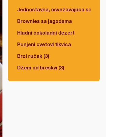
Jednostavna, osvežavajuća salata
Brownies sa jagodama
Hladni čokoladni dezert
Punjeni cvetovi tikvica
Brzi ručak (3)
Džem od breskvi (3)