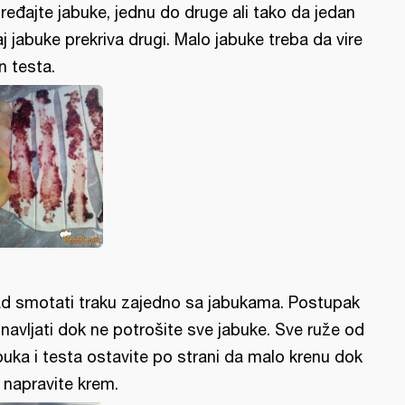
ređajte jabuke, jednu do druge ali tako da jedan
aj jabuke prekriva drugi. Malo jabuke treba da vire
n testa.
d smotati traku zajedno sa jabukama. Postupak
navljati dok ne potrošite sve jabuke. Sve ruže od
buka i testa ostavite po strani da malo krenu dok
 napravite krem.