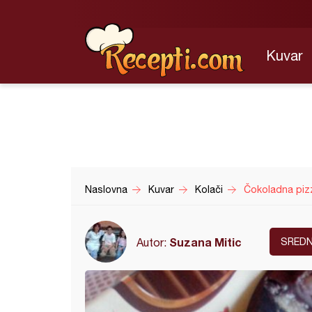
Kuvar
Naslovna
Kuvar
Kolači
Čokoladna pizz
Suzana Mitic
Autor:
SREDN