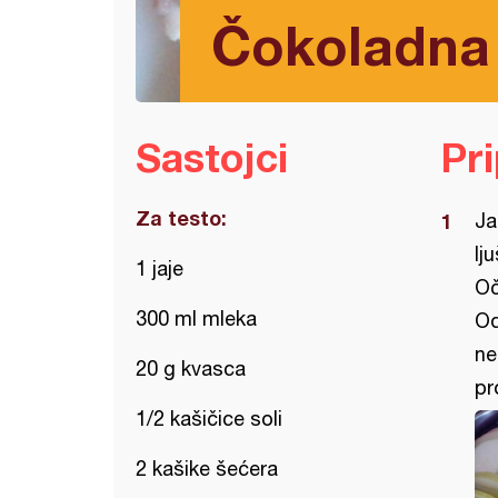
Čokoladna 
Sastojci
Pr
Za testo:
Ja
lj
1 jaje
Oč
300 ml mleka
Od
ne
20 g kvasca
pr
1/2 kašičice soli
2 kašike šećera