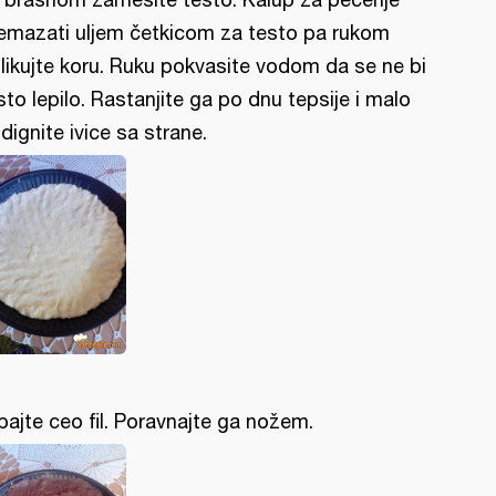
emazati uljem četkicom za testo pa rukom
likujte koru. Ruku pokvasite vodom da se ne bi
sto lepilo. Rastanjite ga po dnu tepsije i malo
dignite ivice sa strane.
ipajte ceo fil. Poravnajte ga nožem.