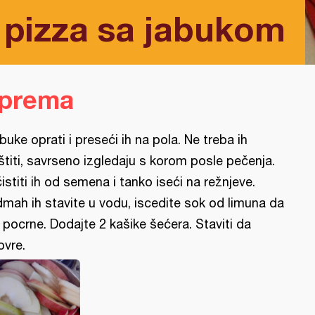
pizza sa jabukom
iprema
buke oprati i preseći ih na pola. Ne treba ih
uštiti, savrseno izgledaju s korom posle pečenja.
istiti ih od semena i tanko iseći na režnjeve.
mah ih stavite u vodu, iscedite sok od limuna da
 pocrne. Dodajte 2 kašike šećera. Staviti da
ovre.