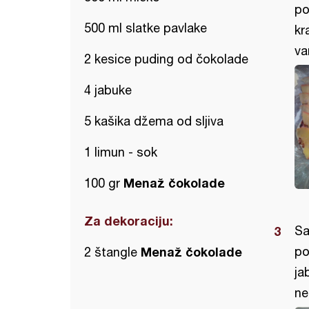
po
500 ml slatke pavlake
kr
va
2 kesice puding od čokolade
4 jabuke
5 kašika džema od sljiva
1 limun - sok
Menaž čokolade
100 gr
Za dekoraciju:
Sa
Menaž čokolade
po
2 štangle
ja
ne