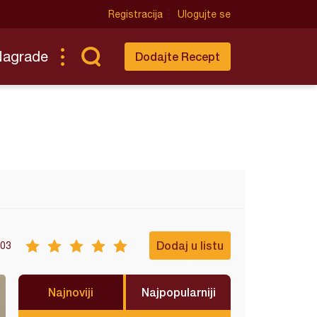
Registracija
Ulogujte se
Nagrade
Dodajte Recept
Dodaj u listu
03
Najnoviji
Najpopularniji