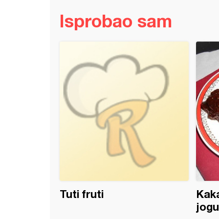
Isprobao sam
a torta (2)
Tuti fruti
Kaka
jog