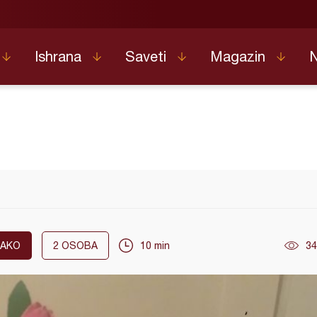
Ishrana
Saveti
Magazin
LAKO
2
OSOBA
10 min
34