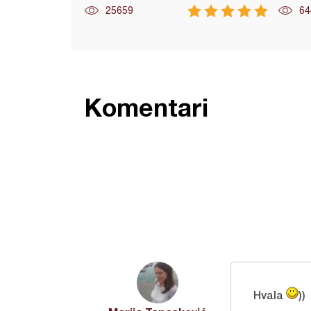
25659
64
Komentari
Hvala
))