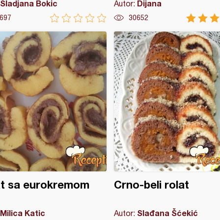
Sladjana Bokic
Dijana
Autor:
697
30652
at sa eurokremom
Crno-beli rolat
Milica Katic
Slađana Šćekić
Autor: