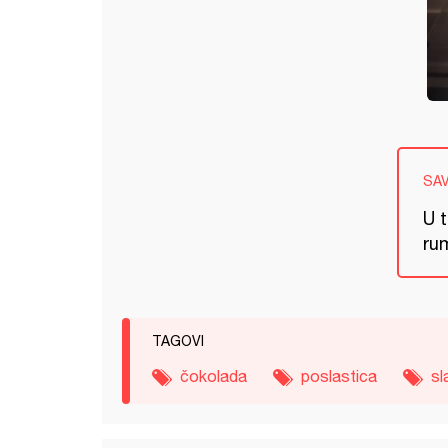
SA
U 
rum
TAGOVI
čokolada
poslastica
sl