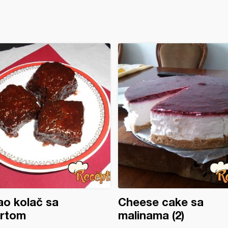
o kolač sa
Cheese cake sa
urtom
malinama (2)