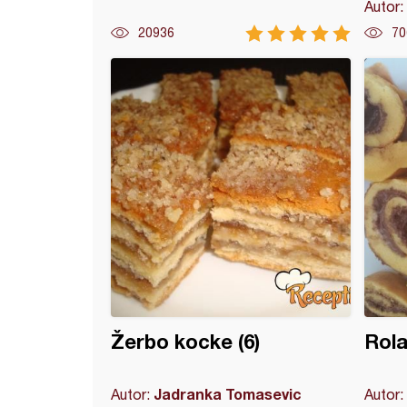
Autor:
20936
70
jk sa pomorandžom
Žerbo kocke (6)
Rol
Jadranka Tomasevic
Autor:
Autor: