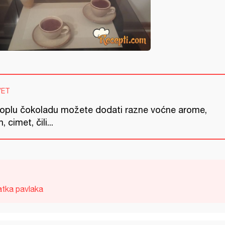
VET
toplu čokoladu možete dodati razne voćne arome,
, cimet, čili...
atka pavlaka