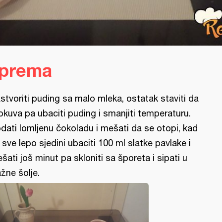
iprema
stvoriti puding sa malo mleka, ostatak staviti da
okuva pa ubaciti puding i smanjiti temperaturu.
dati lomljenu čokoladu i mešati da se otopi, kad
 sve lepo sjedini ubaciti 100 ml slatke pavlake i
šati još minut pa skloniti sa šporeta i sipati u
ažne šolje.