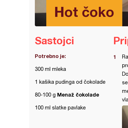
Hot čoko
Sastojci
Pr
Potrebno je:
Ra
pr
300 ml mleka
Do
1 kašika pudinga od čokolade
se
me
Menaž čokolade
80-100 g
vl
100 ml slatke pavlake