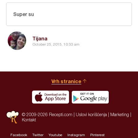
Super su
Tijana
October 25, 2015, 10:33 am
Vrh stranice
© 2009-2026 Recepti.com |
Uslovi korišćenja
|
Marketing
|
Kontakt
Facebook
Twitter
Youtube
Instagram
Pinterest