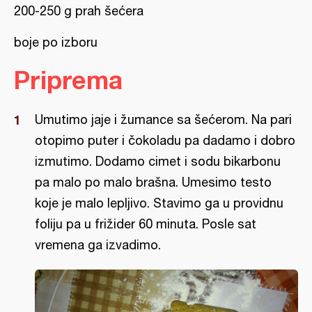
200-250 g prah šećera
boje po izboru
Priprema
Umutimo jaje i žumance sa šećerom. Na pari
otopimo puter i čokoladu pa dadamo i dobro
izmutimo. Dodamo cimet i sodu bikarbonu
pa malo po malo brašna. Umesimo testo
koje je malo lepljivo. Stavimo ga u providnu
foliju pa u frižider 60 minuta. Posle sat
vremena ga izvadimo.