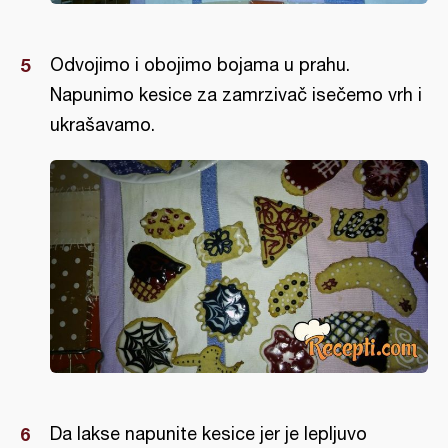
Odvojimo i obojimo bojama u prahu.
Napunimo kesice za zamrzivač isečemo vrh i
ukrašavamo.
Da lakse napunite kesice jer je lepljuvo