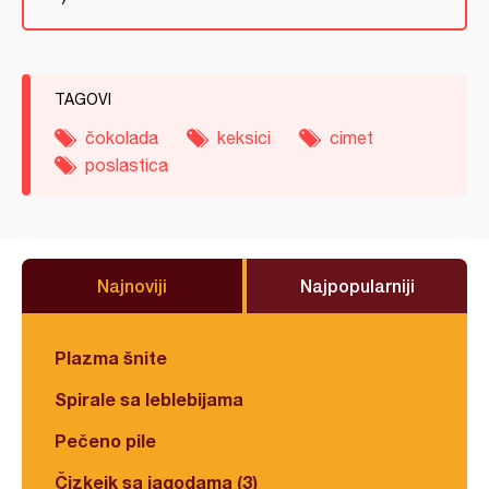
TAGOVI
čokolada
keksici
cimet
poslastica
Najnoviji
Najpopularniji
Plazma šnite
Spirale sa leblebijama
Pečeno pile
Čizkejk sa jagodama (3)