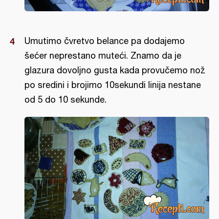
Umutimo čvretvo belance pa dodajemo
šećer neprestano muteći. Znamo da je
glazura dovoljno gusta kada provučemo nož
po sredini i brojimo 10sekundi linija nestane
od 5 do 10 sekunde.