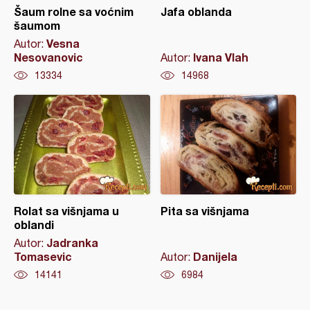
Šaum rolne sa voćnim
Jafa oblanda
šaumom
Vesna
Autor:
Nesovanovic
Ivana Vlah
Autor:
13334
14968
Rolat sa višnjama u
Pita sa višnjama
oblandi
Jadranka
Autor:
Tomasevic
Danijela
Autor:
14141
6984