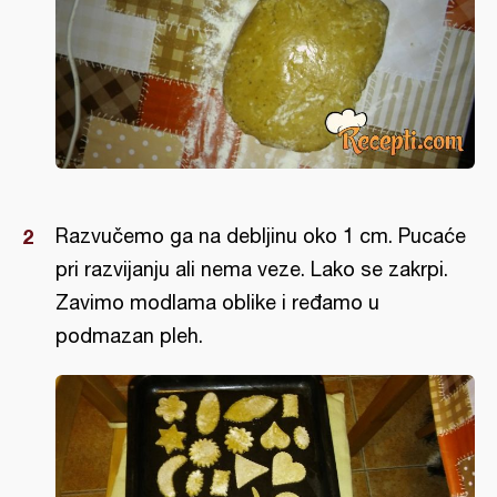
Razvučemo ga na debljinu oko 1 cm. Pucaće
pri razvijanju ali nema veze. Lako se zakrpi.
Zavimo modlama oblike i ređamo u
podmazan pleh.