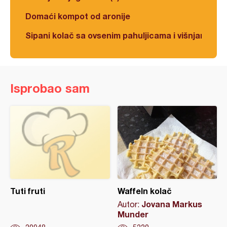
Domaći kompot od aronije
Sipani kolač sa ovsenim pahuljicama i višnjama
Isprobao sam
Tuti fruti
Waffeln kolač
Jovana Markus
Autor:
Munder