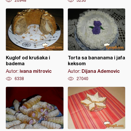
20948
5230
Kuglof od krušaka i
Torta sa bananama i jafa
badema
keksom
ivana mitrovic
Dijana Ademovic
Autor:
Autor:
6338
27040