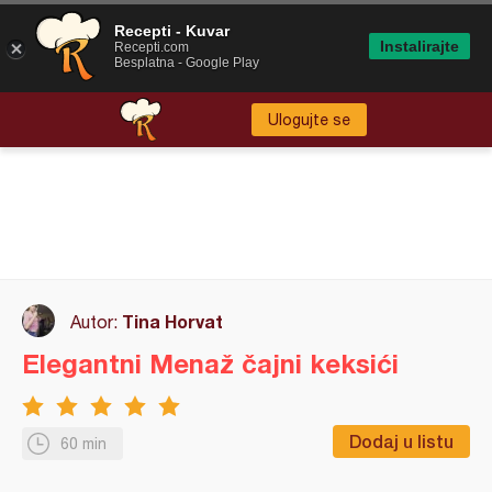
Recepti - Kuvar
Instalirajte
Recepti.com
Besplatna - Google Play
Ulogujte se
Tina Horvat
Autor:
Elegantni Menaž čajni keksići
Dodaj u listu
60 min