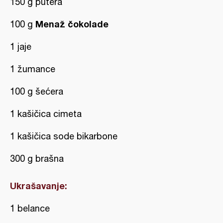
150 g putera
Menaž čokolade
100 g
1 jaje
1 žumance
100 g šećera
1 kašičica cimeta
1 kašičica sode bikarbone
300 g brašna
Ukrašavanje:
1 belance