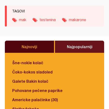
TAGOVI
mak
testenina
makarone
Najnoviji
Najpopularniji
Šne-nokle kolač
Čoko-kokos sladoled
Galete Bakin kolač
Pohovane pečene paprike
Americke palačinke (30)
Slatka fokača