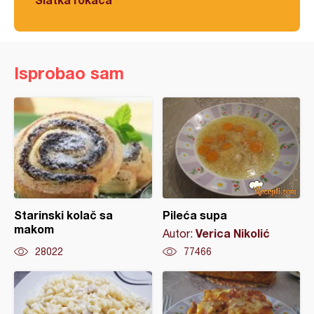
Isprobao sam
Starinski kolač sa
Pileća supa
makom
Verica Nikolić
Autor:
28022
77466