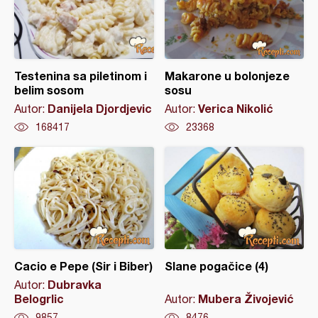
Testenina sa piletinom i
Makarone u bolonjeze
belim sosom
sosu
Danijela Djordjevic
Verica Nikolić
Autor:
Autor:
168417
23368
Cacio e Pepe (Sir i Biber)
Slane pogačice (4)
Dubravka
Autor:
Belogrlic
Mubera Živojević
Autor:
9857
8476