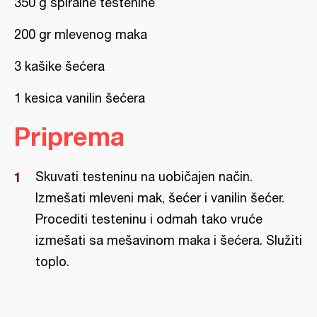
350 g spiralne testenine
200 gr mlevenog maka
3 kašike šećera
1 kesica vanilin šećera
Priprema
Skuvati testeninu na uobičajen način.
Izmešati mleveni mak, šećer i vanilin šećer.
Procediti testeninu i odmah tako vruće
izmešati sa mešavinom maka i šećera. Služiti
toplo.