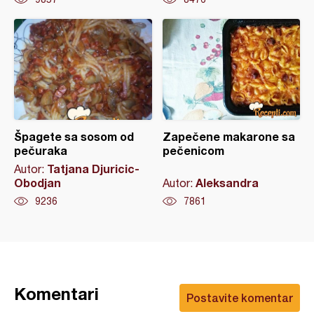
Špagete sa sosom od
Zapečene makarone sa
pečuraka
pečenicom
Tatjana Djuricic-
Autor:
Obodjan
Aleksandra
Autor:
9236
7861
Komentari
Postavite komentar