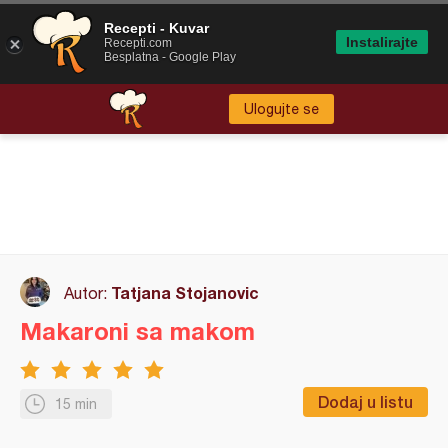
Recepti - Kuvar
Instalirajte
Recepti.com
Besplatna - Google Play
Ulogujte se
Tatjana Stojanovic
Autor:
Makaroni sa makom
Dodaj u listu
15 min