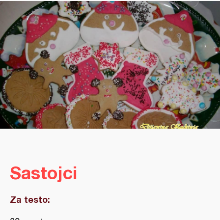
Sastojci
Za testo: