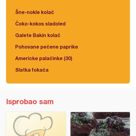
Šne-nokle kolač
Čoko-kokos sladoled
Galete Bakin kolač
Pohovane pečene paprike
Americke palačinke (30)
Slatka fokača
Isprobao sam