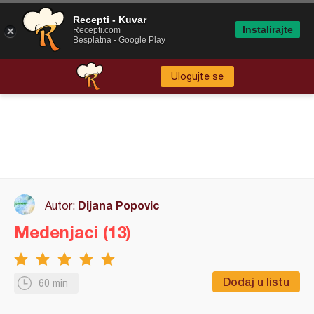
Recepti - Kuvar
Instalirajte
Recepti.com
Besplatna - Google Play
Ulogujte se
Dijana Popovic
Autor:
Medenjaci (13)
Dodaj u listu
60 min