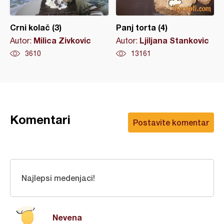
Crni kolač (3)
Panj torta (4)
Milica Zivkovic
Ljiljana Stankovic
Autor:
Autor:
3610
13161
Komentari
Postavite komentar
Najlepsi medenjaci!
Nevena