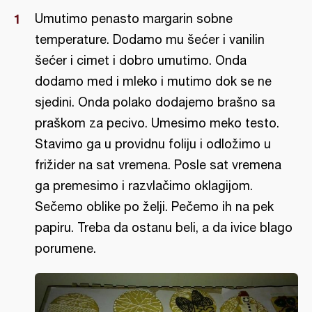
Umutimo penasto margarin sobne
temperature. Dodamo mu šećer i vanilin
šećer i cimet i dobro umutimo. Onda
dodamo med i mleko i mutimo dok se ne
sjedini. Onda polako dodajemo brašno sa
praškom za pecivo. Umesimo meko testo.
Stavimo ga u providnu foliju i odložimo u
frižider na sat vremena. Posle sat vremena
ga premesimo i razvlačimo oklagijom.
Sečemo oblike po želji. Pečemo ih na pek
papiru. Treba da ostanu beli, a da ivice blago
porumene.