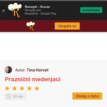
Recepti - Kuvar
Instalirajte
Recepti.com
Besplatna - Google Play
Ulogujte se
Tina Horvat
Autor:
Praznični medenjaci
Dodaj u listu
50 min