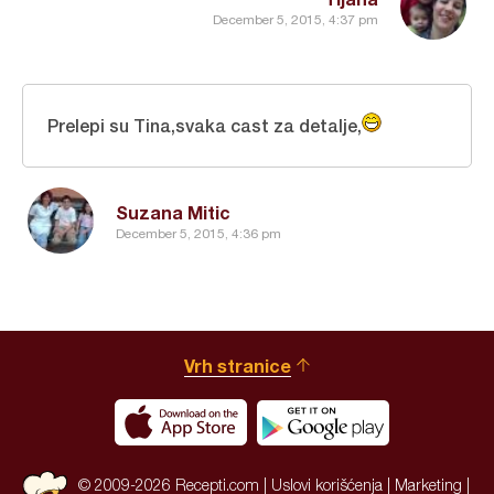
December 5, 2015, 4:37 pm
Prelepi su Tina,svaka cast za detalje,
Suzana Mitic
December 5, 2015, 4:36 pm
Vrh stranice
© 2009-2026 Recepti.com |
Uslovi korišćenja
|
Marketing
|