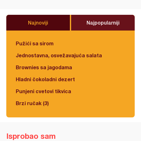
Najnoviji
Najpopularniji
Pužići sa sirom
Jednostavna, osvežavajuća salata
Brownies sa jagodama
Hladni čokoladni dezert
Punjeni cvetovi tikvica
Brzi ručak (3)
Isprobao sam