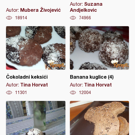
Suzana
Autor:
Mubera Živojević
Andjelkovic
Autor:
18914
74966
Čokoladni keksići
Banana kuglice (4)
Tina Horvat
Tina Horvat
Autor:
Autor:
11301
12004