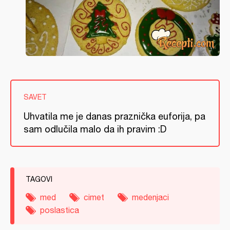
SAVET
Uhvatila me je danas praznička euforija, pa
sam odlučila malo da ih pravim :D
TAGOVI
med
cimet
medenjaci
poslastica