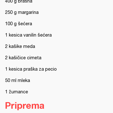
400 g brašna
250 g margarina
100 g šećera
1 kesica vanilin šećera
2 kašike meda
2 kašičice cimeta
1 kesica praška za pecio
50 ml mleka
1 žumance
Priprema