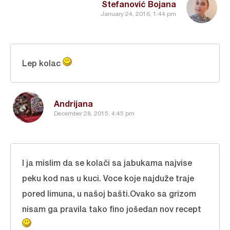
Stefanović Bojana
January 24, 2016, 1:44 pm
Lep kolac
Andrijana
December 28, 2015, 4:45 pm
I ja mislim da se kolači sa jabukama najvise
peku kod nas u kuci. Voce koje najduže traje
pored limuna, u našoj bašti.Ovako sa grizom
nisam ga pravila tako fino jošedan nov recept