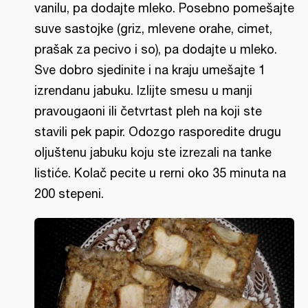
vanilu, pa dodajte mleko. Posebno pomešajte
suve sastojke (griz, mlevene orahe, cimet,
prašak za pecivo i so), pa dodajte u mleko.
Sve dobro sjedinite i na kraju umešajte 1
izrendanu jabuku. Izlijte smesu u manji
pravougaoni ili četvrtast pleh na koji ste
stavili pek papir. Odozgo rasporedite drugu
oljuštenu jabuku koju ste izrezali na tanke
listiće. Kolač pecite u rerni oko 35 minuta na
200 stepeni.