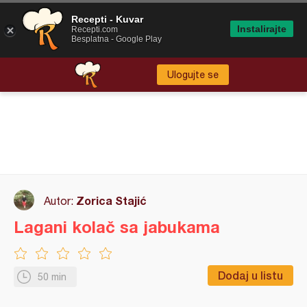
Recepti - Kuvar
Instalirajte
Recepti.com
Besplatna - Google Play
Ulogujte se
Zorica Stajić
Autor:
Lagani kolač sa jabukama
Dodaj u listu
50 min