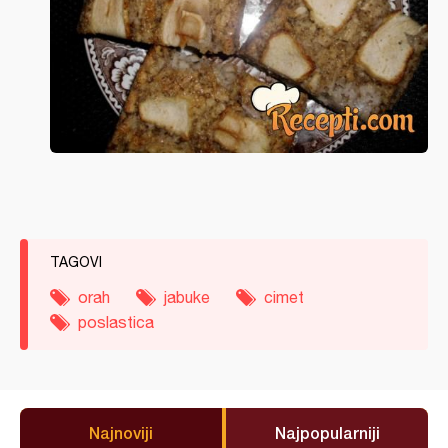
TAGOVI
orah
jabuke
cimet
poslastica
Najnoviji
Najpopularniji