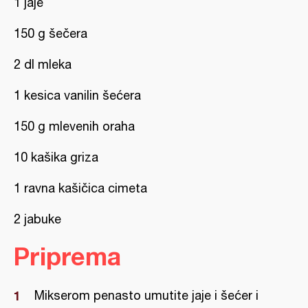
1 jaje
150 g šečera
2 dl mleka
1 kesica vanilin šećera
150 g mlevenih oraha
10 kašika griza
1 ravna kašičica cimeta
2 jabuke
Priprema
Mikserom penasto umutite jaje i šećer i