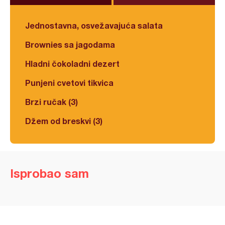
Jednostavna, osvežavajuća salata
Brownies sa jagodama
Hladni čokoladni dezert
Punjeni cvetovi tikvica
Brzi ručak (3)
Džem od breskvi (3)
Isprobao sam