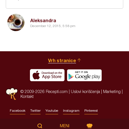
Aleksandra
December 12, 2015, 5:58 pm
Vrh stranice
© 2009-2026 Recepti.com |
Uslovi korišćenja
|
Marketing
|
Kontakt
Facebook
Twitter
Youtube
Instagram
Pinterest
Site by:
HALO