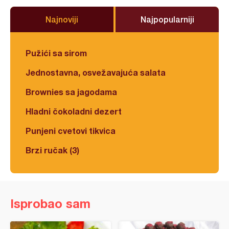
Najnoviji
Najpopularniji
Pužići sa sirom
Jednostavna, osvežavajuća salata
Brownies sa jagodama
Hladni čokoladni dezert
Punjeni cvetovi tikvica
Brzi ručak (3)
Isprobao sam