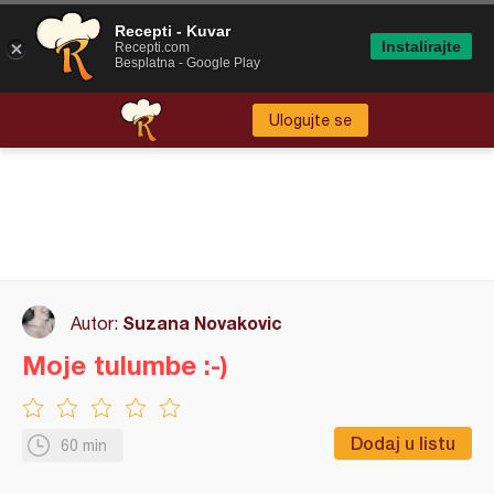
Recepti - Kuvar
Instalirajte
Recepti.com
Besplatna - Google Play
Ulogujte se
Suzana Novakovic
Autor:
Moje tulumbe :-)
Dodaj u listu
60 min