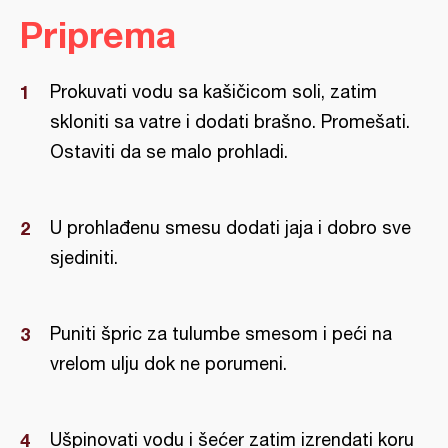
Priprema
Prokuvati vodu sa kašičicom soli, zatim
skloniti sa vatre i dodati brašno. Promešati.
Ostaviti da se malo prohladi.
U prohlađenu smesu dodati jaja i dobro sve
sjediniti.
Puniti špric za tulumbe smesom i peći na
vrelom ulju dok ne porumeni.
Ušpinovati vodu i šećer zatim izrendati koru