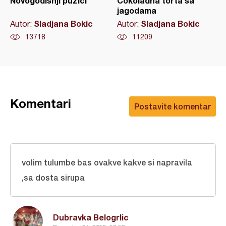
Novogodišnji pužići
Čokoladna torta sa
jagodama
Sladjana Bokic
Sladjana Bokic
Autor:
Autor:
13718
11209
Komentari
Postavite komentar
volim tulumbe bas ovakve kakve si napravila
,sa dosta sirupa
Dubravka Belogrlic