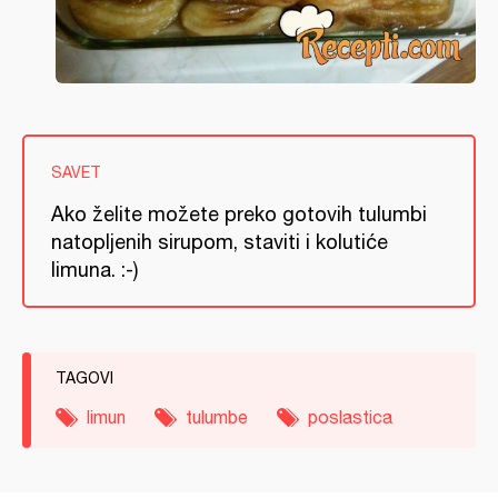
SAVET
Ako želite možete preko gotovih tulumbi
natopljenih sirupom, staviti i kolutiće
limuna. :-)
TAGOVI
limun
tulumbe
poslastica