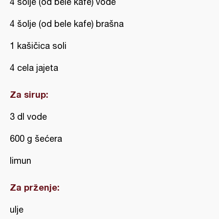
4 šolje (od bele kafe) vode
4 šolje (od bele kafe) brašna
1 kašičica soli
4 cela jajeta
Za sirup:
3 dl vode
600 g šećera
limun
Za prženje:
ulje