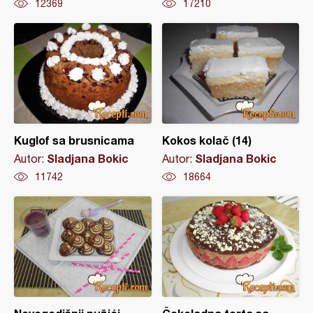
12369
17210
Kuglof sa brusnicama
Kokos kolač (14)
Sladjana Bokic
Sladjana Bokic
Autor:
Autor:
11742
18664