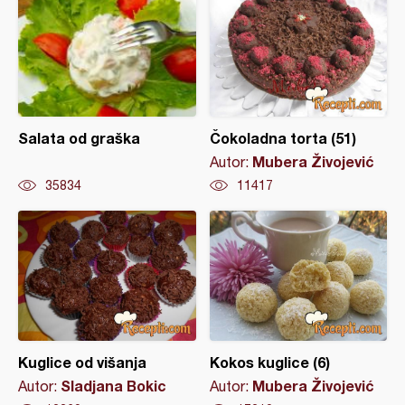
Salata od graška
Čokoladna torta (51)
Mubera Živojević
Autor:
35834
11417
Kuglice od višanja
Kokos kuglice (6)
Sladjana Bokic
Mubera Živojević
Autor:
Autor: