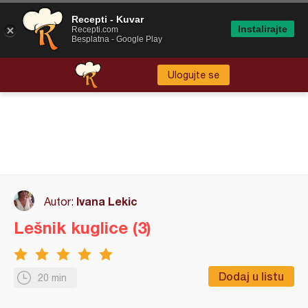
Recepti - Kuvar
Instalirajte
Recepti.com
Besplatna - Google Play
Ulogujte se
Ivana Lekic
Autor:
Lešnik kuglice (3)
Dodaj u listu
20 min