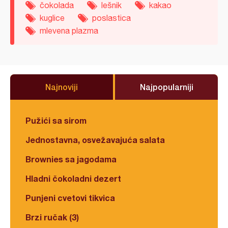
čokolada
lešnik
kakao
kuglice
poslastica
mlevena plazma
Najnoviji
Najpopularniji
Pužići sa sirom
Jednostavna, osvežavajuća salata
Brownies sa jagodama
Hladni čokoladni dezert
Punjeni cvetovi tikvica
Brzi ručak (3)