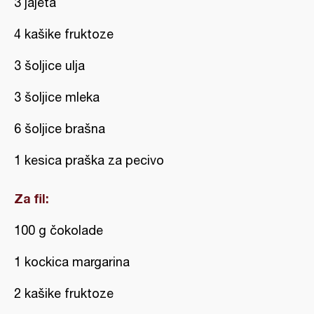
3 jajeta
4 kašike fruktoze
3 šoljice ulja
3 šoljice mleka
6 šoljice brašna
1 kesica praška za pecivo
Za fil:
100 g čokolade
1 kockica margarina
2 kašike fruktoze