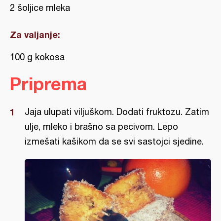
2 šoljice mleka
Za valjanje:
100 g kokosa
Priprema
Jaja ulupati viljuškom. Dodati fruktozu. Zatim
ulje, mleko i brašno sa pecivom. Lepo
izmešati kašikom da se svi sastojci sjedine.