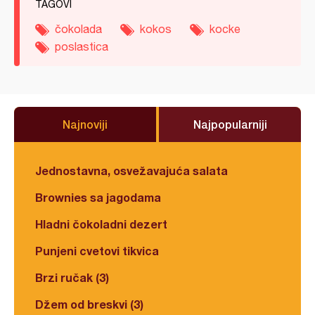
TAGOVI
čokolada
kokos
kocke
poslastica
Najnoviji
Najpopularniji
Jednostavna, osvežavajuća salata
Brownies sa jagodama
Hladni čokoladni dezert
Punjeni cvetovi tikvica
Brzi ručak (3)
Džem od breskvi (3)