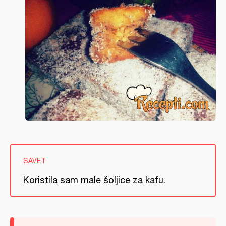
SAVET
Koristila sam male šoljice za kafu.