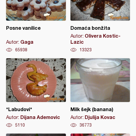
Posne vanilice
Domaća bonžita
Olivera Kostic-
Autor:
Gaga
Lazic
Autor:
65938
13323
*Labudovi*
Milk šejk (banana)
Dijana Ademovic
Djulija Kovac
Autor:
Autor:
5110
36773