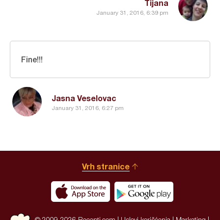
Tijana
January 31, 2016, 6:39 pm
Fine!!!
Jasna Veselovac
January 31, 2016, 6:27 pm
Vrh stranice
© 2009-2026 Recepti.com |
Uslovi korišćenja
|
Marketing
|