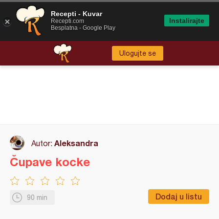
Recepti - Kuvar
Instalirajte
Recepti.com
Besplatna - Google Play
Ulogujte se
Aleksandra
Autor:
Čupave kocke
Dodaj u listu
90 min