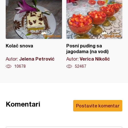
Kolač snova
Posni puding sa
jagodama (na vodi)
Jelena Petrović
Verica Nikolić
Autor:
Autor:
10678
52467
Komentari
Postavite komentar