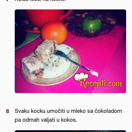
Svaku kocku umočiti u mleko sa čokoladom
pa odmah valjati u kokos.