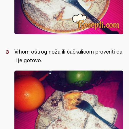
Vrhom oštrog noža ili čačkalicom proveriti da
li je gotovo.