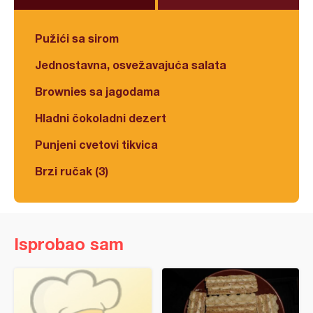
Pužići sa sirom
Jednostavna, osvežavajuća salata
Brownies sa jagodama
Hladni čokoladni dezert
Punjeni cvetovi tikvica
Brzi ručak (3)
Isprobao sam