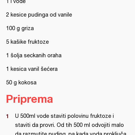
1 l vode
2 kesice pudinga od vanile
100 g griza
5 kašike fruktoze
1 šolja seckanih oraha
1 kesica vanil šećera
50 g kokosa
Priprema
U 500ml vode staviti polovinu fruktoze i
staviti da provri. Od tih 500 ml odvojiti malo
da razmutite puding, pa kada voda proključa