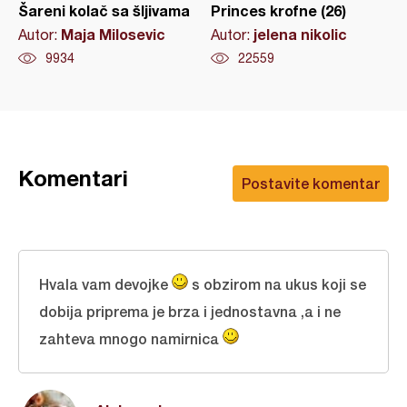
Šareni kolač sa šljivama
Princes krofne (26)
Maja Milosevic
jelena nikolic
Autor:
Autor:
9934
22559
Komentari
Postavite komentar
Hvala vam devojke
s obzirom na ukus koji se
dobija priprema je brza i jednostavna ,a i ne
zahteva mnogo namirnica