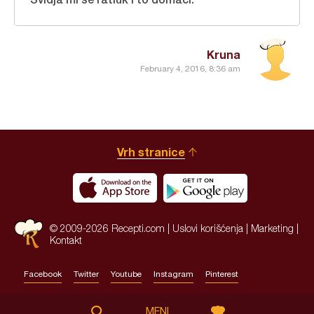
Kruna
February 4, 2016, 8:36 am
Vrh stranice
© 2009-2026 Recepti.com |
Uslovi korišćenja
|
Marketing
|
Kontakt
Facebook
Twitter
Youtube
Instagram
Pinterest
Site by:
HALO