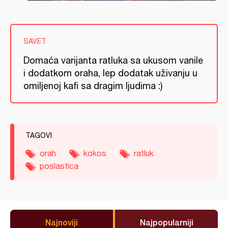
SAVET
Domaća varijanta ratluka sa ukusom vanile
i dodatkom oraha, lep dodatak uživanju u
omiljenoj kafi sa dragim ljudima :)
TAGOVI
orah
kokos
ratluk
poslastica
Najnoviji
Najpopularniji