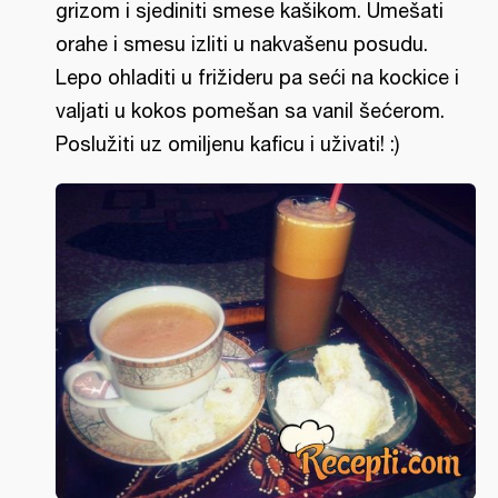
grizom i sjediniti smese kašikom. Umešati
orahe i smesu izliti u nakvašenu posudu.
Lepo ohladiti u frižideru pa seći na kockice i
valjati u kokos pomešan sa vanil šećerom.
Poslužiti uz omiljenu kaficu i uživati! :)