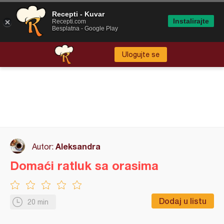
Recepti - Kuvar
Instalirajte
Recepti.com
Besplatna - Google Play
Ulogujte se
Aleksandra
Autor:
Domaći ratluk sa orasima
Dodaj u listu
20 min