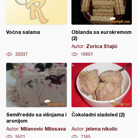
Voćna salama
Oblanda sa eurokremom
(2)
Zorica Stajić
Autor:
20337
16601
Semifreddo sa višnjama i
Čokoladni sladoled (2)
aronijom
Milanovic Milosava
jelena nikolic
Autor:
Autor:
5521
7165