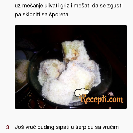
uz mešanje ulivati griz i mešati da se zgusti
pa skloniti sa šporeta.
Još vruć puding sipati u šerpicu sa vrućim