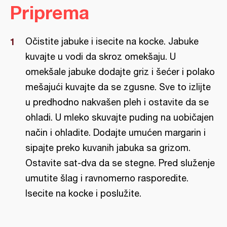
Priprema
Očistite jabuke i isecite na kocke. Jabuke
kuvajte u vodi da skroz omekšaju. U
omekšale jabuke dodajte griz i šećer i polako
mešajući kuvajte da se zgusne. Sve to izlijte
u predhodno nakvašen pleh i ostavite da se
ohladi. U mleko skuvajte puding na uobičajen
način i ohladite. Dodajte umućen margarin i
sipajte preko kuvanih jabuka sa grizom.
Ostavite sat-dva da se stegne. Pred služenje
umutite šlag i ravnomerno rasporedite.
Isecite na kocke i poslužite.