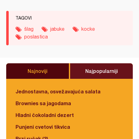
TAGOVI
šlag
jabuke
kocke
poslastica
Najnoviji
Najpopularniji
Jednostavna, osvežavajuća salata
Brownies sa jagodama
Hladni čokoladni dezert
Punjeni cvetovi tikvica
Brzi ručak (3)