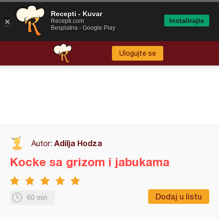
Recepti - Kuvar
Instalirajte
Recepti.com
Besplatna - Google Play
Ulogujte se
Adilja Hodza
Autor:
Kocke sa grizom i jabukama
Dodaj u listu
60 min