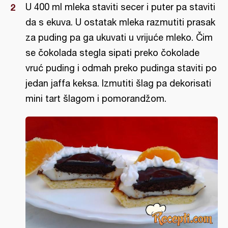
U 400 ml mleka staviti secer i puter pa staviti
da s ekuva. U ostatak mleka razmutiti prasak
za puding pa ga ukuvati u vrijuće mleko. Čim
se čokolada stegla sipati preko čokolade
vruć puding i odmah preko pudinga staviti po
jedan jaffa keksa. Izmutiti šlag pa dekorisati
mini tart šlagom i pomorandžom.