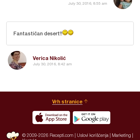
July 30, 2016, 8:55 am
Fantastičan desert!!
Verica Nikolić
July 30, 2016, 8:42 am
Vrh stranice
© 2009-2026 Recepti.com |
Uslovi korišćenja
|
Marketing
|