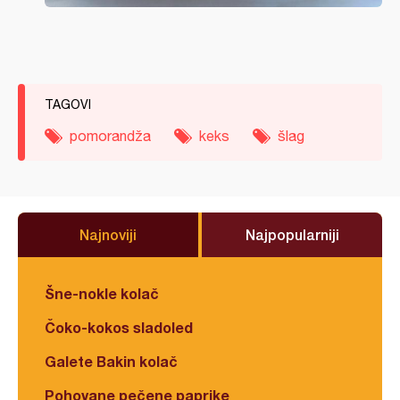
TAGOVI
pomorandža
keks
šlag
Najnoviji
Najpopularniji
Šne-nokle kolač
Čoko-kokos sladoled
Galete Bakin kolač
Pohovane pečene paprike