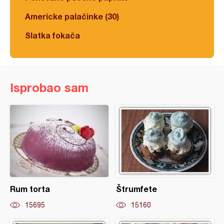
Americke palačinke (30)
Slatka fokača
Isprobao sam
Rum torta
Štrumfete
15695
15160