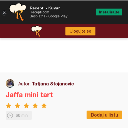
Recepti - Kuvar
Instalirajte
Recepti.com
Besplatna - Google Play
Ulogujte se
Tatjana Stojanovic
Autor:
Jaffa mini tart
Dodaj u listu
60 min