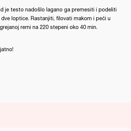
d je testo nadošlo lagano ga premesiti i podeliti
 dve loptice. Rastanjiti, filovati makom i peći u
grejanoj rerni na 220 stepeni oko 40 min.
ijatno!