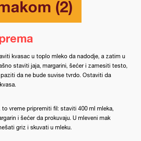
 makom (2)
iprema
aviti kvasac u toplo mleko da nadodje, a zatim u
ašno staviti jaja, margarini, šećer i zamesiti testo,
i paziti da ne bude suvise tvrdo. Ostaviti da
kvasa.
 to vreme pripremiti fil: staviti 400 ml mleka,
rgarin i šećer da prokuvaju. U mleveni mak
ešati griz i skuvati u mleku.