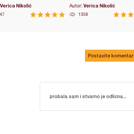
Verica Nikolić
Verica Nikolić
Autor:
47
1358
Postavite komentar
probala sam i stvarno je odlicna...