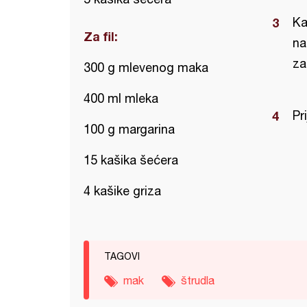
Ka
Za fil:
na
za
300 g mlevenog maka
400 ml mleka
Pr
100 g margarina
15 kašika šećera
4 kašike griza
TAGOVI
mak
štrudla