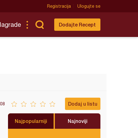
Registracija
Ulogujte se
Nagrade
Dodajte Recept
Dodaj u listu
08
Najpopularniji
Najnoviji