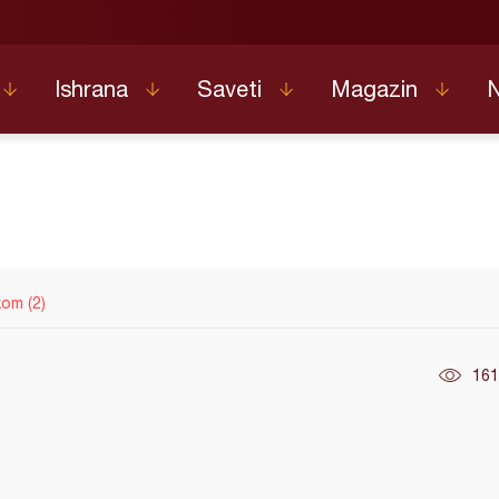
Ishrana
Saveti
Magazin
om (2)
161