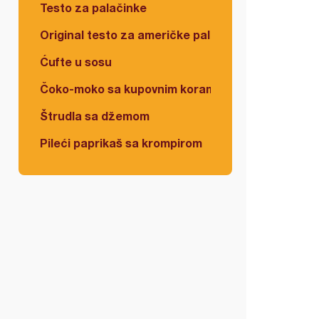
Testo za palačinke
Original testo za američke palačinke
Ćufte u sosu
Čoko-moko sa kupovnim korama
Štrudla sa džemom
Pileći paprikaš sa krompirom