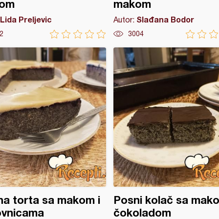
om
makom
Lida Preljevic
Slađana Bodor
Autor:
2
3004
a torta sa makom i
Posni kolač sa mako
ovnicama
čokoladom