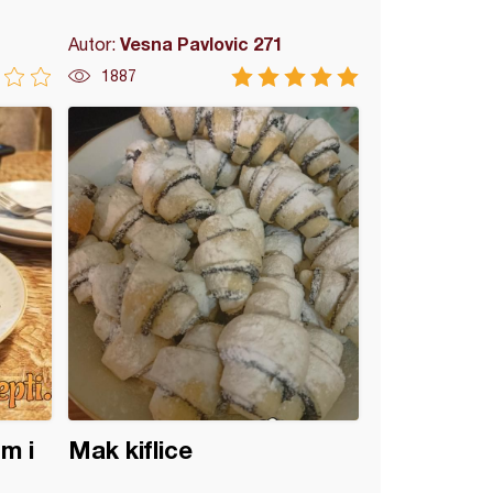
Vesna Pavlovic 271
Autor:
1887
m i
Mak kiflice