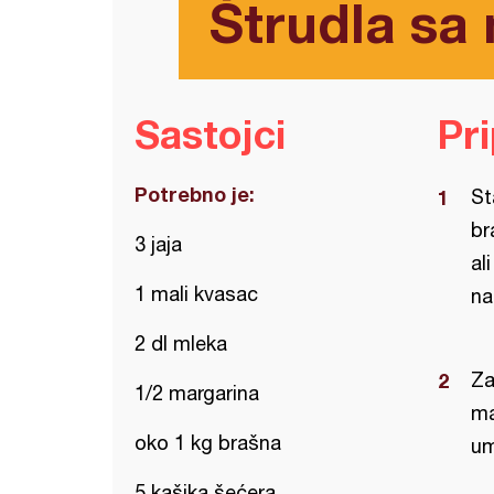
Štrudla sa
Sastojci
Pr
Potrebno je:
St
br
3 jaja
al
1 mali kvasac
na
2 dl mleka
Za
1/2 margarina
ma
oko 1 kg brašna
um
5 kašika šećera