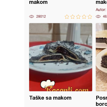
makom
mak
Autor:
28012
46
flice
Taške sa makom
Posn
bor