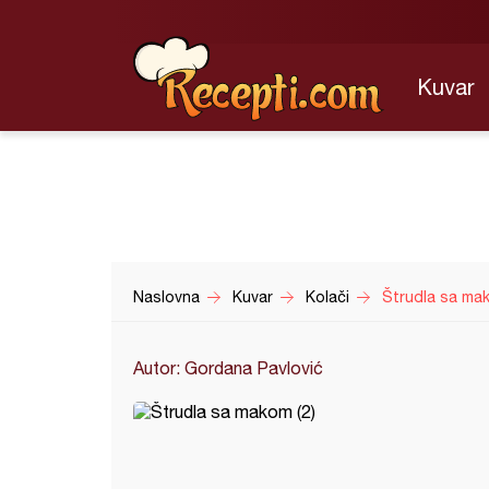
Kuvar
Naslovna
Kuvar
Kolači
Štrudla sa mak
Autor: Gordana Pavlović