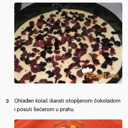
Ohlađen kolač išarati otopljenom čokoladom
i posuti šećerom u prahu.