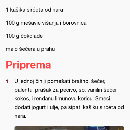
1 kašika sirćeta od nara
100 g mešavie višanja i borovnica
100 g čokolade
malo šećera u prahu
Priprema
U jednoj činiji pomešati brašno, šećer,
palentu, prašak za pecivo, so, vanilin šećer,
kokos, i rendanu limunovu koricu. Smesi
dodati jogurt i ulje, pa sipati kašiku sirćeta od
nara.