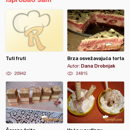
Tuti fruti
Brza osvežavajuća torta
Dana Drobnjak
Autor:
20942
24815