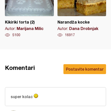
Kikiriki torta (2)
Narandža kocke
Marijana Milic
Dana Drobnjak
Autor:
Autor:
5100
16917
Komentari
Postavite komentar
super kolac