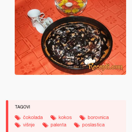
TAGOVI
čokolada
kokos
borovnica
višnje
palenta
poslastica