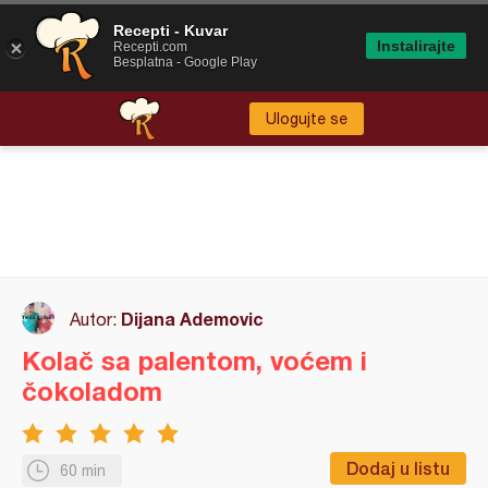
Recepti - Kuvar
Instalirajte
Recepti.com
Besplatna - Google Play
Ulogujte se
Dijana Ademovic
Autor:
Kolač sa palentom, voćem i
čokoladom
Dodaj u listu
60 min