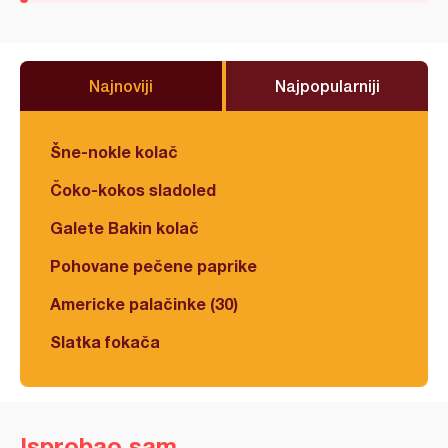
Najnoviji
Najpopularniji
Šne-nokle kolač
Čoko-kokos sladoled
Galete Bakin kolač
Pohovane pečene paprike
Americke palačinke (30)
Slatka fokača
Isprobao sam