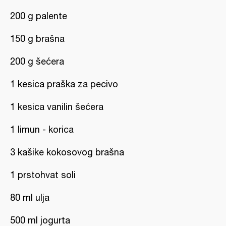
200 g palente
150 g brašna
200 g šećera
1 kesica praška za pecivo
1 kesica vanilin šećera
1 limun - korica
3 kašike kokosovog brašna
1 prstohvat soli
80 ml ulja
500 ml jogurta