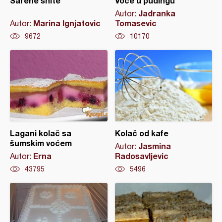
Šarene šnite
Voće u pudingu
Jadranka
Autor:
Marina Ignjatovic
Tomasevic
Autor:
9672
10170
Lagani kolač sa
Kolač od kafe
šumskim voćem
Jasmina
Autor:
Erna
Radosavljevic
Autor:
43795
5496