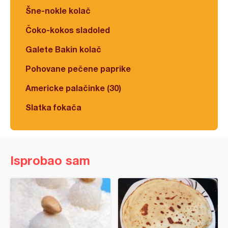
Šne-nokle kolač
Čoko-kokos sladoled
Galete Bakin kolač
Pohovane pečene paprike
Americke palačinke (30)
Slatka fokača
Isprobao sam