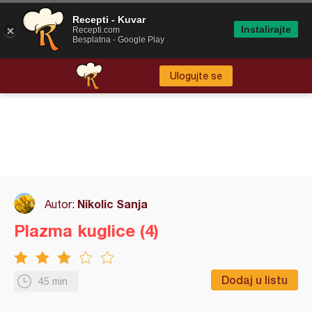
Recepti - Kuvar
Instalirajte
Recepti.com
Besplatna - Google Play
Ulogujte se
Nikolic Sanja
Autor:
Plazma kuglice (4)
Dodaj u listu
45 min