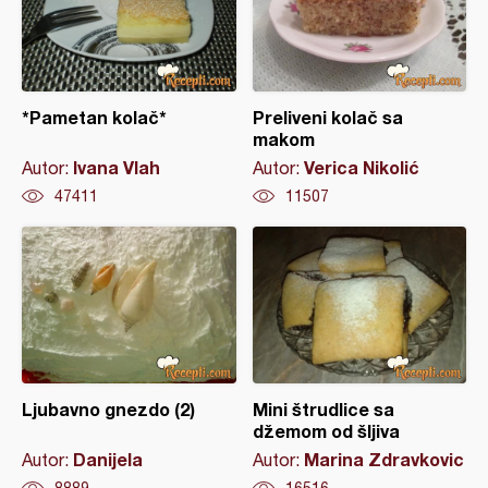
*Pametan kolač*
Preliveni kolač sa
makom
Ivana Vlah
Verica Nikolić
Autor:
Autor:
47411
11507
Ljubavno gnezdo (2)
Mini štrudlice sa
džemom od šljiva
Danijela
Marina Zdravkovic
Autor:
Autor:
8889
16516