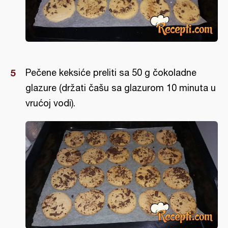
Pečene keksiće preliti sa 50 g čokoladne
glazure (držati čašu sa glazurom 10 minuta u
vrućoj vodi).