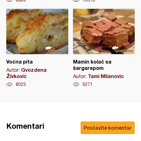
Voćna pita
Mamin kolač sa
šargarepom
Gvozdena
Autor:
Živković
Tami Milanovic
Autor:
8023
9271
Komentari
Postavite komentar