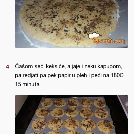
Čašom seći keksiće, a jaje i zeku kapupom,
pa redjati pa pek papir u pleh i peći na 180C
15 minuta.