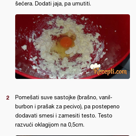
šećera. Dodati jaja, pa umutiti.
Pomešati suve sastojke (brašno, vanil-
burbon i prašak za pecivo), pa postepeno
dodavati smesi i zamesiti testo. Testo
razvući oklagijom na 0,5cm.