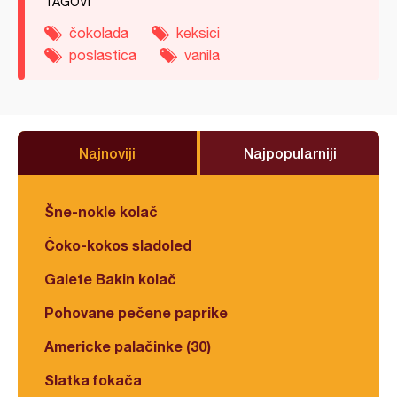
TAGOVI
čokolada
keksici
poslastica
vanila
Najnoviji
Najpopularniji
Šne-nokle kolač
Čoko-kokos sladoled
Galete Bakin kolač
Pohovane pečene paprike
Americke palačinke (30)
Slatka fokača