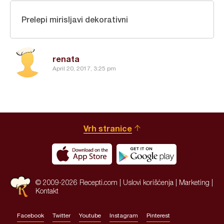
Prelepi mirisljavi dekorativni
renata
April 20, 2017, 3:25 pm
Vrh stranice
© 2009-2026 Recepti.com |
Uslovi korišćenja
|
Marketing
|
Kontakt
Facebook
Twitter
Youtube
Instagram
Pinterest