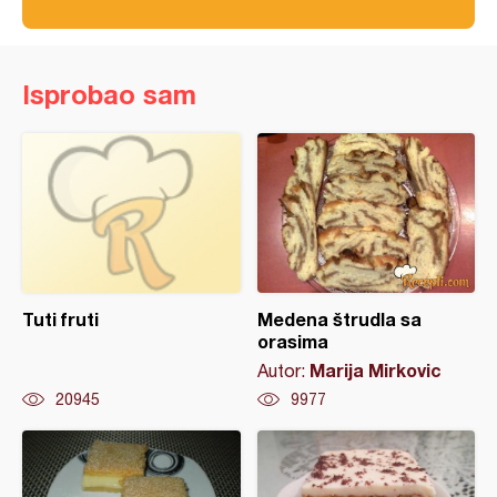
Isprobao sam
Tuti fruti
Medena štrudla sa
orasima
Marija Mirkovic
Autor:
20945
9977