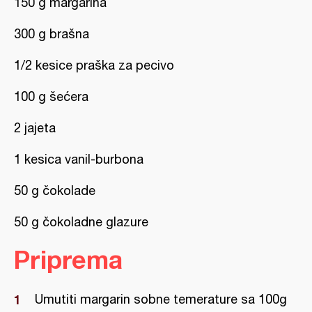
150 g margarina
300 g brašna
1/2 kesice praška za pecivo
100 g šećera
2 jajeta
1 kesica vanil-burbona
50 g čokolade
50 g čokoladne glazure
Priprema
Umutiti margarin sobne temerature sa 100g