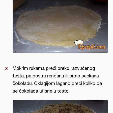
Mokrim rukama preći preko razvučenog
testa, pa posuti rendanu ili sitno seckanu
čokoladu. Oklagijom lagano preći koliko da
se čokolada utisne u testo.