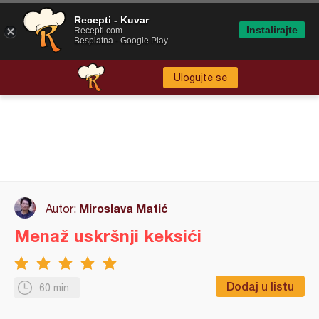
Recepti - Kuvar
Instalirajte
Recepti.com
Besplatna - Google Play
Ulogujte se
Miroslava Matić
Autor:
Menaž uskršnji keksići
Dodaj u listu
60 min