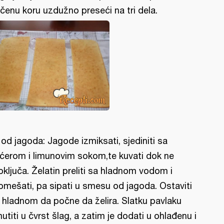
čenu koru uzdužno preseći na tri dela.
l od jagoda: Jagode izmiksati, sjediniti sa
ćerom i limunovim sokom,te kuvati dok ne
oključa. Želatin preliti sa hladnom vodom i
omešati, pa sipati u smesu od jagoda. Ostaviti
 hladnom da počne da želira. Slatku pavlaku
utiti u čvrst šlag, a zatim je dodati u ohlađenu i