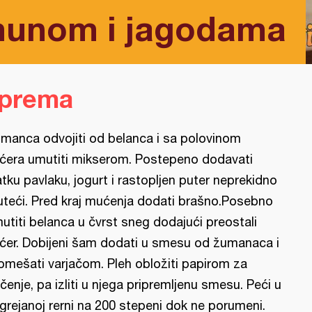
munom i jagodama
iprema
manca odvojiti od belanca i sa polovinom
ćera umutiti mikserom. Postepeno dodavati
atku pavlaku, jogurt i rastopljen puter neprekidno
teći. Pred kraj mućenja dodati brašno.Posebno
utiti belanca u čvrst sneg dodajući preostali
ćer. Dobijeni šam dodati u smesu od žumanaca i
omešati varjačom. Pleh obložiti papirom za
čenje, pa izliti u njega pripremljenu smesu. Peći u
grejanoj rerni na 200 stepeni dok ne porumeni.