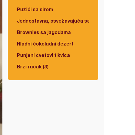
Pužići sa sirom
Jednostavna, osvežavajuća salata
Brownies sa jagodama
Hladni čokoladni dezert
Punjeni cvetovi tikvica
Brzi ručak (3)