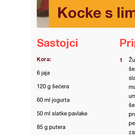
Kocke s li
Sastojci
Pr
Kora:
Žu
še
6 jaja
sl
120 g šećera
mu
um
60 ml jogurta
še
50 ml slatke pavlake
pr
pe
85 g putera
za