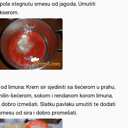
pola stegnutu smesu od jagoda. Umutiti
kserom.
l od limuna: Krem sir sjediniti sa šećerom u prahu,
nilin-šećerom, sokom i rendanom korom limuna,
 dobro izmešati. Slatku pavlaku umutiti te dodati
smesu od sira i dobro promešati.