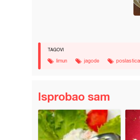
TAGOVI
limun
jagode
poslastica
Isprobao sam
adne pločice