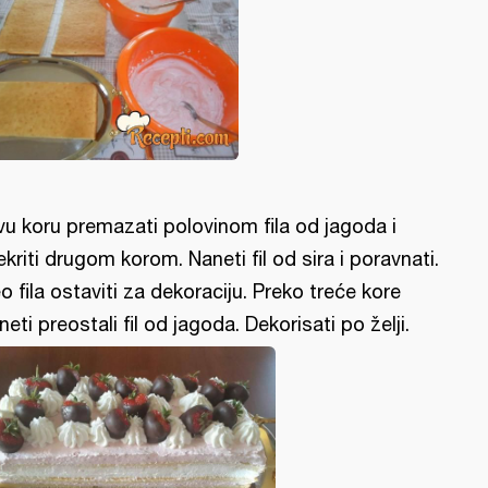
vu koru premazati polovinom fila od jagoda i
ekriti drugom korom. Naneti fil od sira i poravnati.
o fila ostaviti za dekoraciju. Preko treće kore
neti preostali fil od jagoda. Dekorisati po želji.