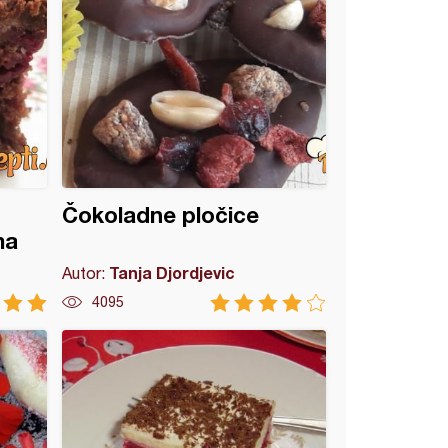
Čokoladne pločice
ma
Tanja Djordjevic
Autor:
4095