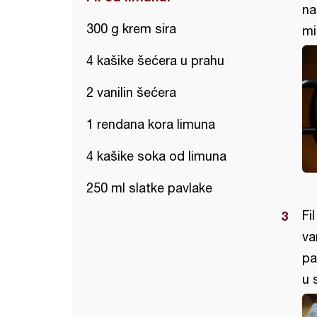
na
300 g krem sira
mi
4 kašike šećera u prahu
2 vanilin šećera
1 rendana kora limuna
4 kašike soka od limuna
250 ml slatke pavlake
Fi
va
pa
u 