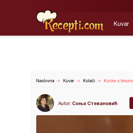
Kuvar
Naslovna
Kuvar
Kolači
Kocke s limuno
Соња Стевановић
Autor: