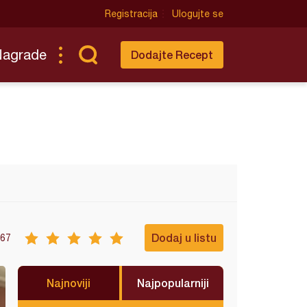
Registracija
Ulogujte se
Nagrade
Dodajte Recept
Dodaj u listu
67
Najnoviji
Najpopularniji