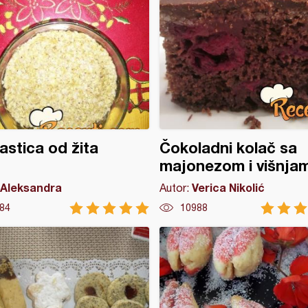
astica od žita
Čokoladni kolač sa
majonezom i višnja
Aleksandra
Verica Nikolić
Autor:
84
10988