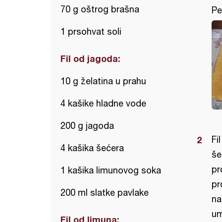
70 g oštrog brašna
Pe
1 prsohvat soli
Fil od jagoda:
10 g želatina u prahu
4 kašike hladne vode
200 g jagoda
Fi
4 kašika šećera
še
pr
1 kašika limunovog soka
pr
200 ml slatke pavlake
na
um
Fil od limuna: