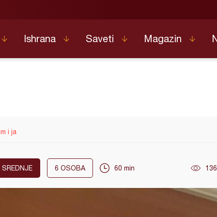
Ishrana
Saveti
Magazin
m i ja
SREDNJE
6
OSOBA
60 min
136