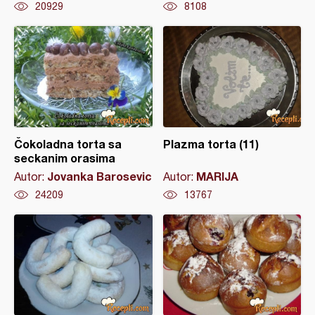
20929
8108
Čokoladna torta sa
Plazma torta (11)
seckanim orasima
Jovanka Barosevic
MARIJA
Autor:
Autor:
24209
13767