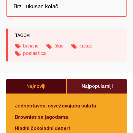
Brz i ukusan kolač.
TAGOVI
banane
šlag
kakao
poslastica
Najnoviji
Najpopularniji
Jednostavna, osvežavajuća salata
Brownies sa jagodama
Hladni čokoladni dezert