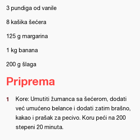
3 pundiga od vanile
8 kašika šećera
125 g margarina
1 kg banana
200 g šlaga
Priprema
Kore: Umutiti žumanca sa šećerom, dodati
već umućeno belance i dodati zatim brašno,
kakao i prašak za pecivo. Koru peći na 200
stepeni 20 minuta.