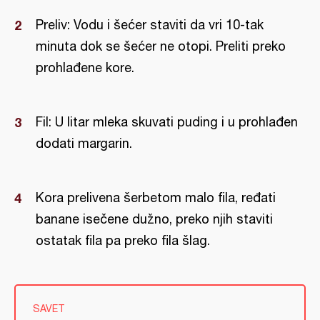
Preliv: Vodu i šećer staviti da vri 10-tak
minuta dok se šećer ne otopi. Preliti preko
prohlađene kore.
Fil: U litar mleka skuvati puding i u prohlađen
dodati margarin.
Kora prelivena šerbetom malo fila, ređati
banane isečene dužno, preko njih staviti
ostatak fila pa preko fila šlag.
SAVET