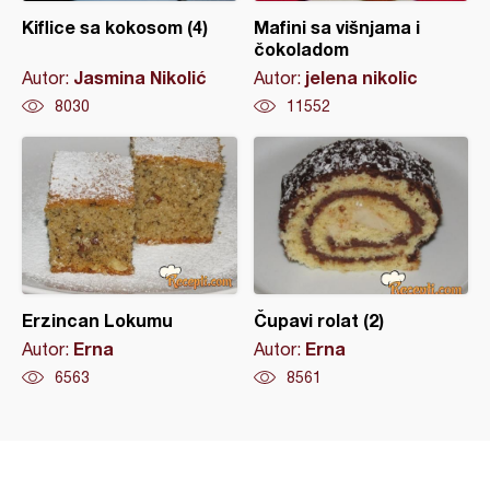
Kiflice sa kokosom (4)
Mafini sa višnjama i
čokoladom
Jasmina Nikolić
jelena nikolic
Autor:
Autor:
8030
11552
Erzincan Lokumu
Čupavi rolat (2)
Erna
Erna
Autor:
Autor:
6563
8561