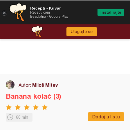
Recepti - Kuvar
Instalirajte
Recepti.com
Besplatna - Google Play
Ulogujte se
Miloš Mitev
Autor:
Banana kolač (3)
Dodaj u listu
60 min