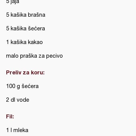
5 jaja
5 kašika brašna
5 kašika šećera
1 kašika kakao
malo praška za pecivo
Preliv za koru:
100 g šećera
2 dl vode
Fil:
1 l mleka