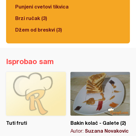
Punjeni cvetovi tikvica
Brzi ručak (3)
Džem od breskvi (3)
Isprobao sam
Tuti fruti
Bakin kolač - Galete (2)
Suzana Novakovic
Autor: