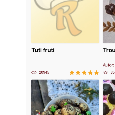
Tuti fruti
Trou
Autor:
20945
35
adna kafa