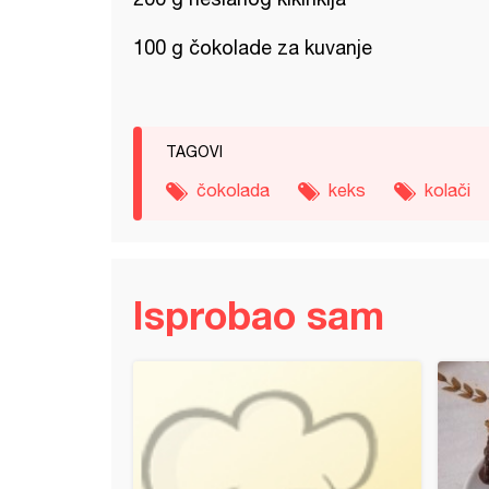
100 g čokolade za kuvanje
TAGOVI
čokolada
keks
kolači
Isprobao sam
 snikers