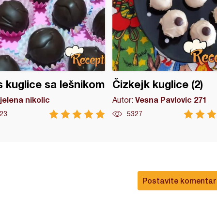
 kuglice sa lešnikom
Čizkejk kuglice (2)
jelena nikolic
Vesna Pavlovic 271
Autor:
23
5327
Postavite komentar