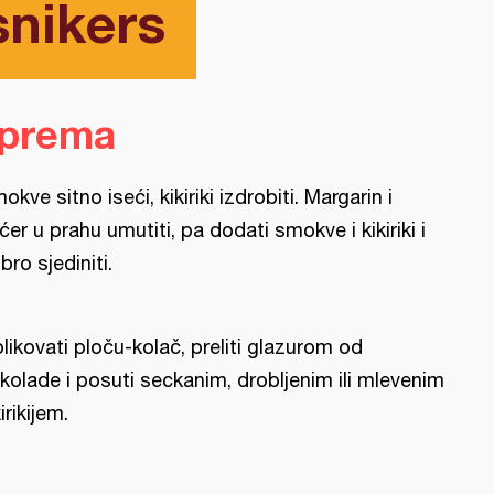
snikers
iprema
okve sitno iseći, kikiriki izdrobiti. Margarin i
ćer u prahu umutiti, pa dodati smokve i kikiriki i
bro sjediniti.
likovati ploču-kolač, preliti glazurom od
kolade i posuti seckanim, drobljenim ili mlevenim
irikijem.