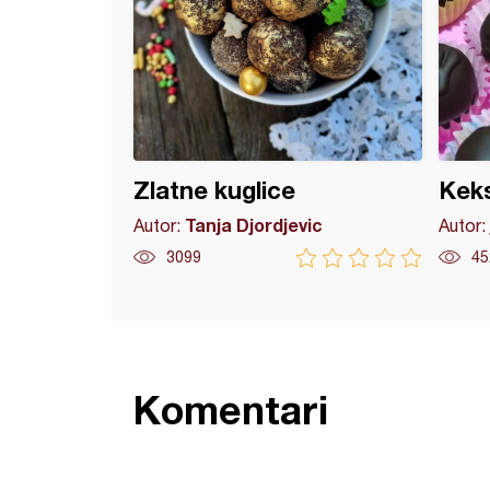
Zlatne kuglice
Keks
Tanja Djordjevic
Autor:
Autor:
3099
45
Komentari