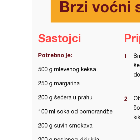
Brzi voćni 
Sastojci
Pr
Potrebno je:
Sm
še
500 g mlevenog keksa
do
250 g margarina
200 g šećera u prahu
Ob
čo
100 ml soka od pomorandže
kik
200 g suvih smokava
200 g neslanog kikirikija