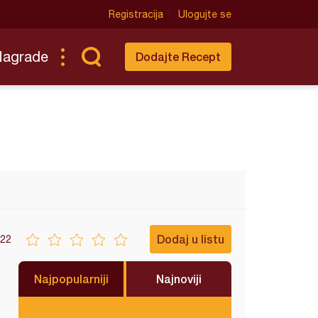
Registracija
Ulogujte se
Nagrade
Dodajte Recept
Dodaj u listu
22
Najpopularniji
Najnoviji