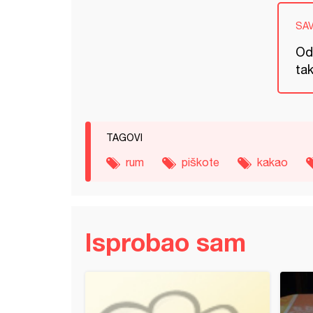
SA
Odl
tak
TAGOVI
rum
piškote
kakao
Isprobao sam
ce (21)