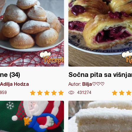
ne (34)
Sočna pita sa višnj
Adilja Hodza
Bilja♡♡♡
Autor:
959
431274