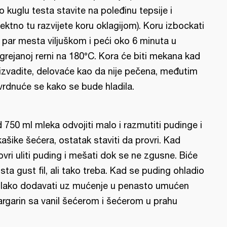
o kuglu testa stavite na poleđinu tepsije i
rektno tu razvijete koru oklagijom). Koru izbockati
 par mesta viljuškom i peći oko 6 minuta u
grejanoj rerni na 180°C. Kora će biti mekana kad
 izvadite, delovaće kao da nije pečena, međutim
vrdnuće se kako se bude hladila.
 750 ml mleka odvojiti malo i razmutiti pudinge i
kašike šećera, ostatak staviti da provri. Kad
ovri uliti puding i mešati dok se ne zgusne. Biće
sta gust fil, ali tako treba. Kad se puding ohladio
lako dodavati uz mućenje u penasto umućen
rgarin sa vanil šećerom i šećerom u prahu