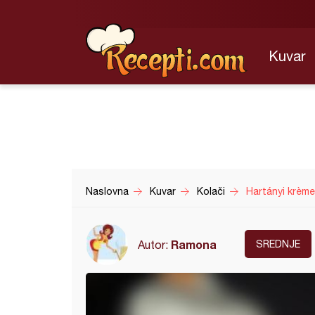
Kuvar
Naslovna
Kuvar
Kolači
Hartányi krème
Ramona
Autor:
SREDNJE