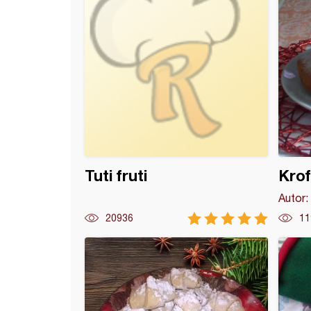
Tuti fruti
Krof
Autor:
20936
11
torta (15)