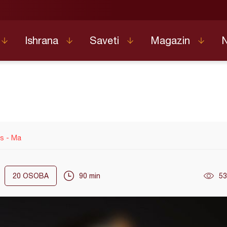
Ishrana
Saveti
Magazin
s - Ma
20
OSOBA
90 min
53