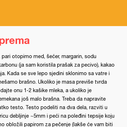
iprema
 pari otopimo med, šećer, margarin, sodu
karbonu (ja sam koristila prašak za pecivo), kakao
jaja. Kada se sve lepo sjedini sklonimo sa vatre i
ešamo brašno. Ukoliko je masa previše tvrda
dajte onu 1-2 kašike mleka, a ukoliko je
emekana još malo brašna. Treba da napravite
atko testo. Testo podeliti na dva dela, razviti u
ricu debljinje ~5mm i peći na poleđini tepsije koju
o obložili papirom za pečenje (lakše će vam biti