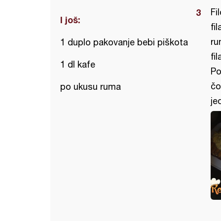
Fi
I još:
fi
ru
1 duplo pakovanje bebi piškota
fi
1 dl kafe
Po
čo
po ukusu ruma
je