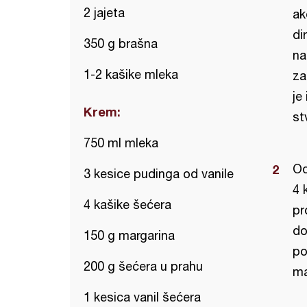
2 jajeta
ak
di
350 g brašna
na
1-2 kašike mleka
za
je
Krem:
st
750 ml mleka
Od
3 kesice pudinga od vanile
4 
4 kašike šećera
pr
do
150 g margarina
po
200 g šećera u prahu
ma
1 kesica vanil šećera