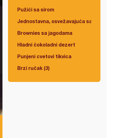
Pužići sa sirom
Jednostavna, osvežavajuća salata
Brownies sa jagodama
Hladni čokoladni dezert
Punjeni cvetovi tikvica
Brzi ručak (3)