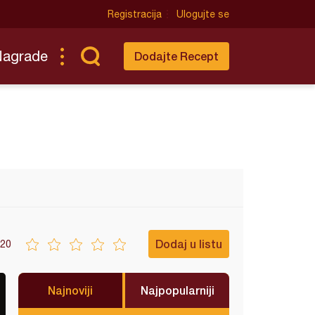
Registracija
Ulogujte se
Nagrade
Dodajte Recept
Dodaj u listu
20
Najnoviji
Najpopularniji