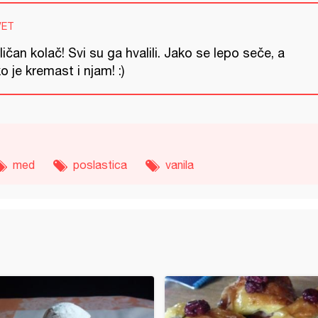
VET
ičan kolač! Svi su ga hvalili. Jako se lepo seče, a
o je kremast i njam! :)
med
poslastica
vanila