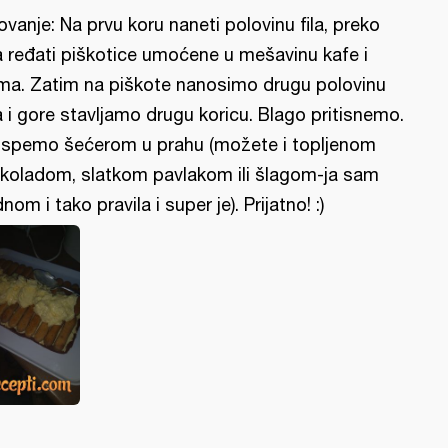
lovanje: Na prvu koru naneti polovinu fila, preko
la ređati piškotice umoćene u mešavinu kafe i
ma. Zatim na piškote nanosimo drugu polovinu
la i gore stavljamo drugu koricu. Blago pritisnemo.
spemo šećerom u prahu (možete i topljenom
koladom, slatkom pavlakom ili šlagom-ja sam
dnom i tako pravila i super je). Prijatno! :)