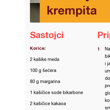
krempita
Sastojci
Pr
Korice:
Na
bi
2 kašike meda
i 
100 g šećera
um
do
80 g margarina
pr
1 kašičice sode bikarbone
gl
ko
2 kašičice kakaoa
sm