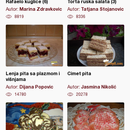
Rafaelo kuglice (6)
Torta ruska salata (3)
Marina Zdravkovic
Tatjana Stojanovic
Autor:
Autor:
8819
8336
Lenja pita sa plazmom i
Cimet pita
višnjama
Dijana Popovic
Jasmina Nikolić
Autor:
Autor:
14780
20278