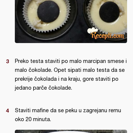
Preko testa staviti po malo marcipan smese i
malo čokolade. Opet sipati malo testa da se
prekrije čokolada i na kraju, gore staviti po
jedano parče čokolade.
Staviti mafine da se peku u zagrejanu rernu
oko 20 minuta.