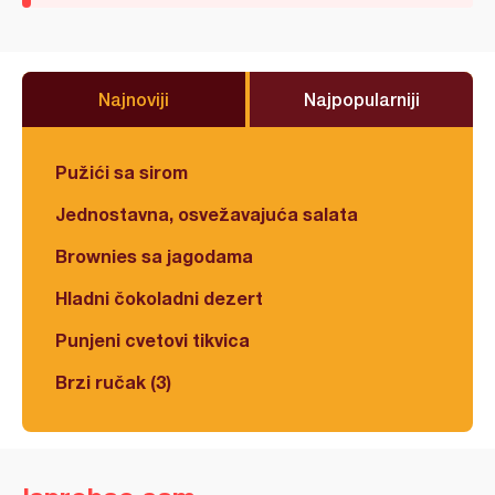
Najnoviji
Najpopularniji
Pužići sa sirom
Jednostavna, osvežavajuća salata
Brownies sa jagodama
Hladni čokoladni dezert
Punjeni cvetovi tikvica
Brzi ručak (3)