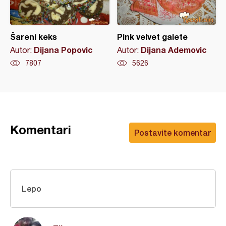
Šareni keks
Pink velvet galete
Dijana Popovic
Dijana Ademovic
Autor:
Autor:
7807
5626
Komentari
Postavite komentar
Lepo