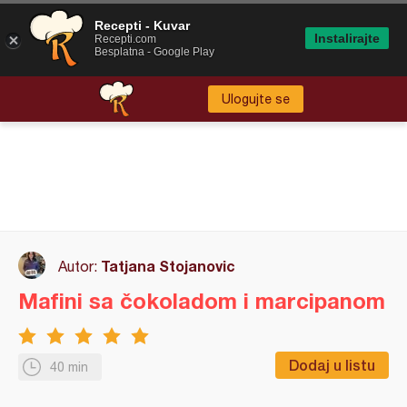
Recepti - Kuvar
Instalirajte
Recepti.com
Besplatna - Google Play
Ulogujte se
Tatjana Stojanovic
Autor:
Mafini sa čokoladom i marcipanom
Dodaj u listu
40 min