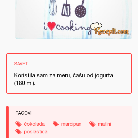
SAVET
Koristila sam za meru, čašu od jogurta
(180 ml).
TAGOVI
čokolada
marcipan
mafini
poslastica