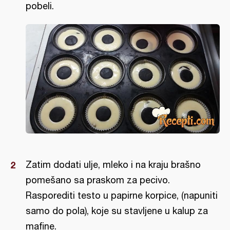
pobeli.
Zatim dodati ulje, mleko i na kraju brašno
pomešano sa praskom za pecivo.
Rasporediti testo u papirne korpice, (napuniti
samo do pola), koje su stavljene u kalup za
mafine.