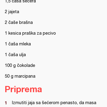
1,5 čaša šećera
2 jajeta
2 čaše brašna
1 kesica praška za pecivo
1 čaša mleka
1 čaša ulja
100 g čokolade
50 g marcipana
Priprema
Izmutiti jaja sa šećerom penasto, da masa