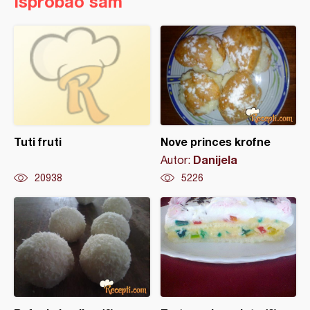
Isprobao sam
Tuti fruti
Nove princes krofne
Danijela
Autor:
20938
5226