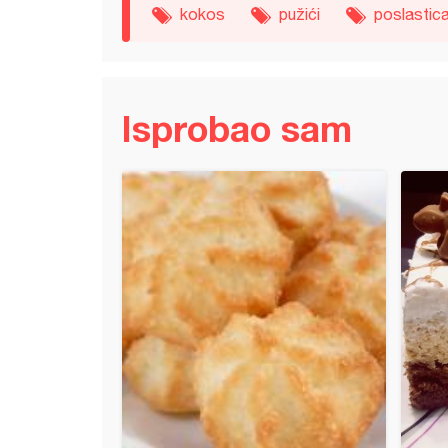
kokos
pužići
poslastic
Isprobao sam
 sa kupinama (3)