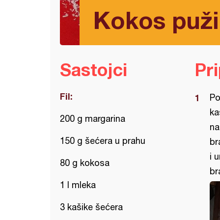
Kokos puži
Sastojci
Pr
Fil:
Po
ka
200 g margarina
na
150 g šećera u prahu
br
i 
80 g kokosa
br
1 l mleka
3 kašike šećera