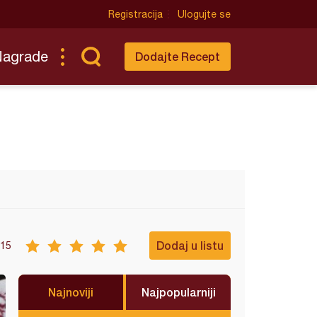
Registracija
Ulogujte se
Nagrade
Dodajte Recept
Dodaj u listu
15
Najnoviji
Najpopularniji