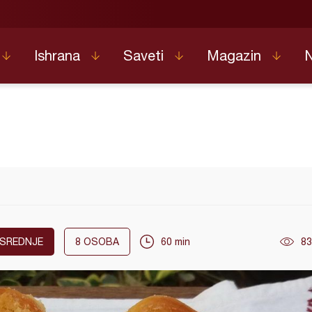
Ishrana
Saveti
Magazin
SREDNJE
8
OSOBA
60 min
83