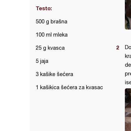
Testo:
500 g brašna
100 ml mleka
Do
25 g kvasca
kr
5 jaja
de
pr
3 kašike šećera
is
1 kašikica šećera za kvasac