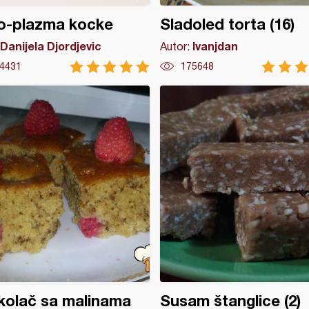
o-plazma kocke
Sladoled torta (16)
Danijela Djordjevic
Ivanjdan
Autor:
4431
175648
kolač sa malinama
Susam štanglice (2)