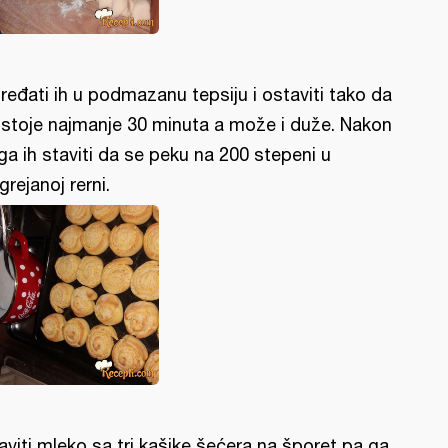
ređati ih u podmazanu tepsiju i ostaviti tako da
stoje najmanje 30 minuta a može i duže. Nakon
ga ih staviti da se peku na 200 stepeni u
grejanoj rerni.
aviti mleko sa tri kašike šećera na šporet pa ga