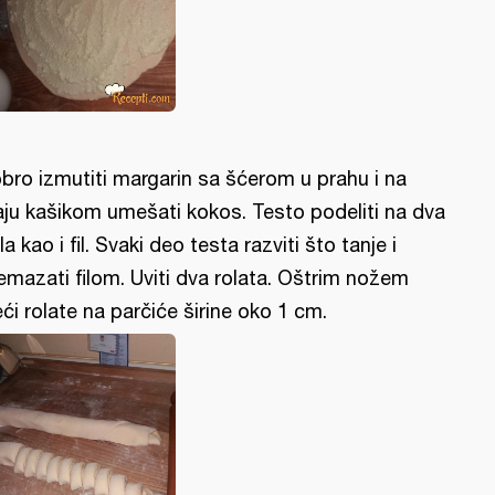
bro izmutiti margarin sa šćerom u prahu i na
aju kašikom umešati kokos. Testo podeliti na dva
la kao i fil. Svaki deo testa razviti što tanje i
emazati filom. Uviti dva rolata. Oštrim nožem
eći rolate na parčiće širine oko 1 cm.