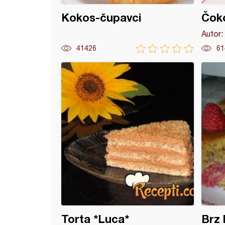
Kokos-čupavci
Čok
Autor:
41426
61
adni kolač (15)
Torta *Luca*
Brz 