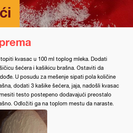
ći
iprema
topiti kvasac u 100 ml toplog mleka. Dodati
šičicu šećera i kašikicu brašna. Ostaviti da
dođe. U posudu za mešenje sipati pola količine
ašna, dodati 3 kašike šećera, jaja, nadošli kvasac
umesiti testo postepeno dodavajući preostalo
ašno. Odložiti ga na toplom mestu da naraste.