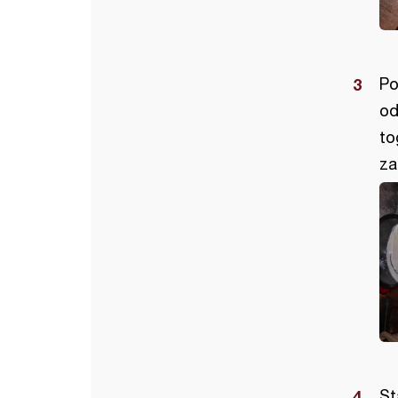
Po
od
to
za
St