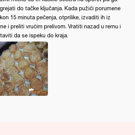
grejati do tačke ključanja. Kada pužići porumene
kon 15 minuta pečenja, otprilike, izvaditi ih iz
rne i preliti vrućim prelivom. Vratiti nazad u rernu i
taviti da se ispeku do kraja.