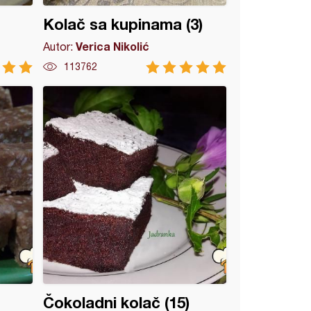
Kolač sa kupinama (3)
Verica Nikolić
Autor:
113762
Čokoladni kolač (15)