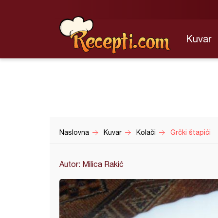
Kuvar
Naslovna
Kuvar
Kolači
Grčki štapići
Autor: Milica Rakić