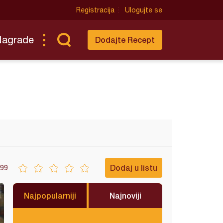
Registracija
Ulogujte se
Nagrade
Dodajte Recept
Dodaj u listu
99
Najpopularniji
Najnoviji