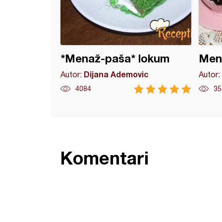
*Menaž-paša* lokum
Mena
Dijana Ademovic
Autor:
Autor:
4084
35
Komentari