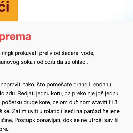
ći
iprema
 ringli prokuvati preliv od šećera, vode,
munovog soka i odložiti da se ohladi.
l napraviti tako, što pomešate orahe i rendanu
loladu. Redjati jednu koru, pa preko nje još jednu.
 početku druge kore, celom dužinom staviti fil 3
šike. Zatim uviti u rolatić i iseći na parčad željene
ličine. Postupk ponavljati, dok se ne utroši sav fil
ore.