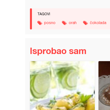
TAGOVI
posno
orah
čokolada
Isprobao sam
kom
stica iz čaše