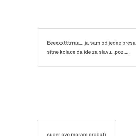
Eeexxxtttrraa....ja sam od jedne presav
sitne kolace da ide za slavu...poz.....
super ovo moram probati