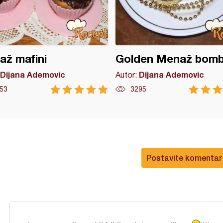
ž mafini
Golden Menaž bomb
Dijana Ademovic
Dijana Ademovic
Autor:
53
3295
Postavite komentar