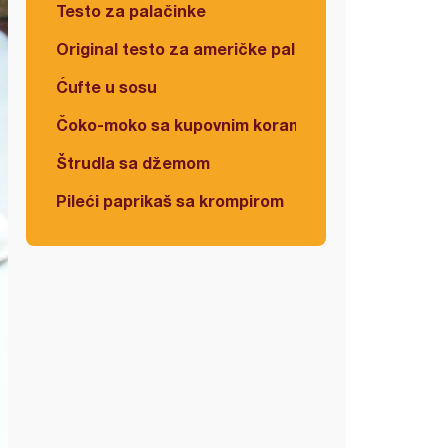
Testo za palačinke
Original testo za američke palačinke
Ćufte u sosu
Čoko-moko sa kupovnim korama
Štrudla sa džemom
Pileći paprikaš sa krompirom