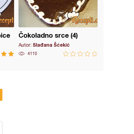
ice
Čokoladno srce (4)
Slađana Šćekić
Autor:
4110