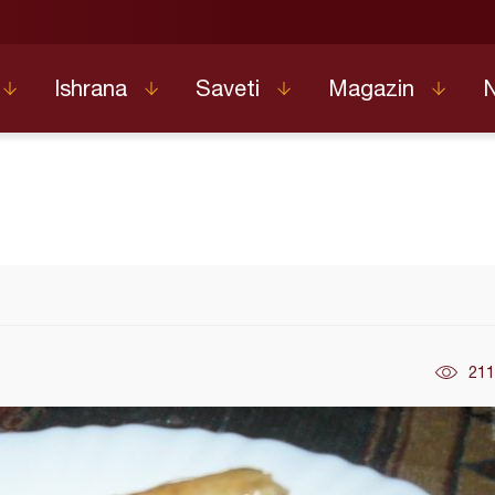
Ishrana
Saveti
Magazin
211