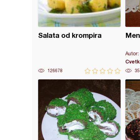
Salata od krompira
Mena
Autor:
Cvetk
126678
35
adno srce (4)