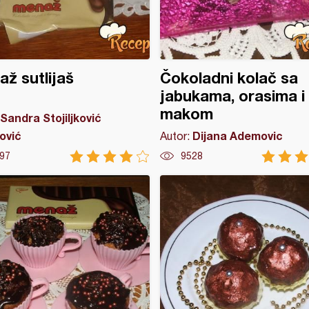
ž sutlijaš
Čokoladni kolač sa
jabukama, orasima i
makom
Sandra Stojiljković
ović
Dijana Ademovic
Autor:
97
9528