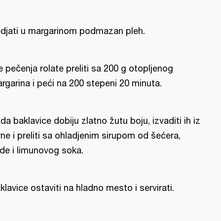
djati u margarinom podmazan pleh.
e pečenja rolate preliti sa 200 g otopljenog
rgarina i peći na 200 stepeni 20 minuta.
da baklavice dobiju zlatno žutu boju, izvaditi ih iz
rne i preliti sa ohladjenim sirupom od šećera,
de i limunovog soka.
klavice ostaviti na hladno mesto i servirati.