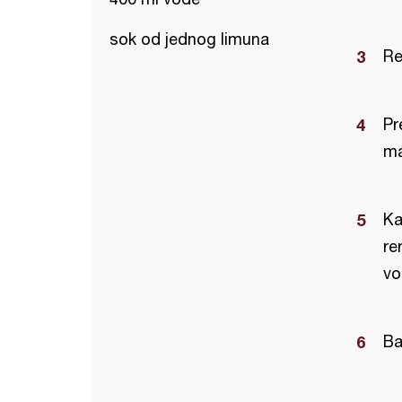
sok od jednog limuna
Re
Pr
ma
Ka
re
vo
Ba