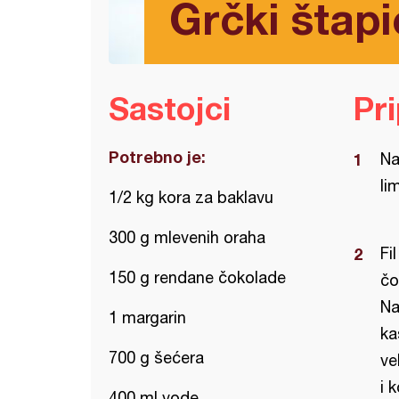
Grčki štapi
Sastojci
Pr
Potrebno je:
Na
li
1/2 kg kora za baklavu
300 g mlevenih oraha
Fi
150 g rendane čokolade
čo
Na
1 margarin
ka
700 g šećera
ve
i k
400 ml vode