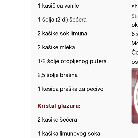
1 kašičica vanile
sh
su
1 šolja (2 dl) šećera
ok
2 kašike sok limuna
6 
Mo
2 kašike mleka
Čo
1/2 šolje otopljenog putera
os
2,5 šolje brašna
1 kesica praška za pecivo
Kristal glazura:
2 kašike šećera
1 kašika limunovog soka