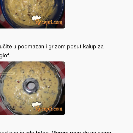
ručite u podmazan i grizom posut kalup za
glof.
sad ovo je vrlo bitno. Moram prvo da sa vama