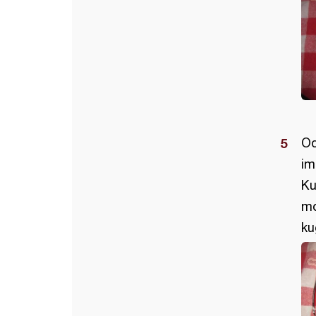
Od
im
Ku
mo
ku