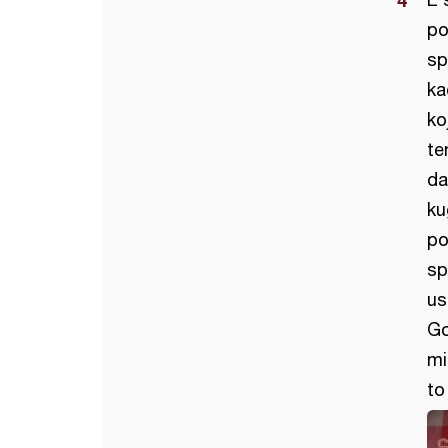
po
sp
ka
ko
te
da
ku
po
sp
us
Go
mi
to