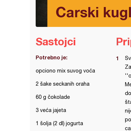
Carski kug
Sastojci
Pr
Potrebno je:
Sv
Za
opciono mix suvog voća
''
2 šake seckanih oraha
Me
do
60 g čokolade
št
3 veća jajeta
ni
po
1 šolja (2 dl) jogurta
ca