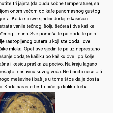
utite tri jajeta (da budu sobne temperature), sa
ljom onom većom od kafe punomasnog gustog
gurta. Kada se sve sjedini dodajte kašičicu
strata vanile tečnog, šolju šećera i dve kašike
đenog limuna. Sve pomešajte pa dodajte pola
lje rastopljenog putera u koji ste dodali dve
šike mleka. Opet sve sjedinite pa uz neprestano
šanje dodajte kašiku po kašiku dve i po šolje
ašna i kesicu praška za pecivo. Na kraju lagano
ešajte mešavinu suvog voća. Ne brinite neće biti
ogo mešavine i baš je u tome štos da je dosta
a. Kada naraste testo biće ga koliko treba.