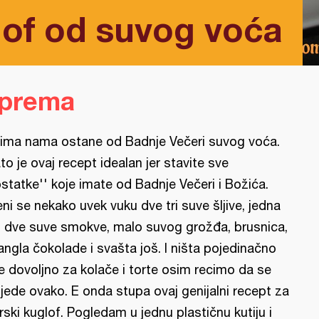
lof od suvog voća
iprema
ima nama ostane od Badnje Večeri suvog voća.
to je ovaj recept idealan jer stavite sve
ostatke'' koje imate od Badnje Večeri i Božića.
ni se nekako uvek vuku dve tri suve šljive, jedna
 dve suve smokve, malo suvog grožđa, brusnica,
angla čokolade i svašta još. I ništa pojedinačno
je dovoljno za kolače i torte osim recimo da se
jede ovako. E onda stupa ovaj genijalni recept za
rski kuglof. Pogledam u jednu plastičnu kutiju i