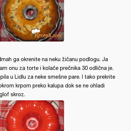
mah ga okrenite na neku žičanu podlogu. Ja
am onu za torte i kolače prečnika 30 odlična je.
pila u Lidlu za neke smešne pare. I tako prekrite
krom krpom preko kalupa dok se ne ohladi
glof skroz.