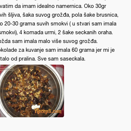
vatim da imam idealno namernica. Oko 30gr
vih šljiva, šaka suvog grožđa, pola šake brusnica,
o 20-30 grama suvih smokvi ( u stvari sam imala
smokvi), 4 komada urmi, 2 šake seckanih oraha.
žda sam imala malo više suvog grožđa.
kolade za kuvanje sam imala 60 grama jer mi je
talo od pralina. Sve sam saseckala.