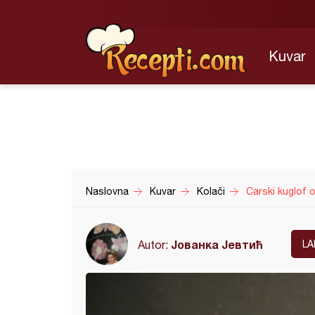
Kuvar
Naslovna
Kuvar
Kolači
Carski kuglof 
Јованка Јевтић
Autor:
LA