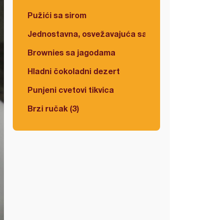
Pužići sa sirom
Jednostavna, osvežavajuća salata
Brownies sa jagodama
Hladni čokoladni dezert
Punjeni cvetovi tikvica
Brzi ručak (3)