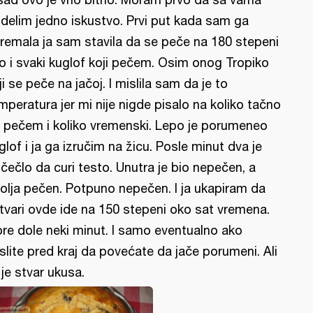
delim jedno iskustvo. Prvi put kada sam ga
remala ja sam stavila da se peče na 180 stepeni
o i svaki kuglof koji pečem. Osim onog Tropiko
ji se peče na jačoj. I mislila sam da je to
mperatura jer mi nije nigde pisalo na koliko tačno
 pečem i koliko vremenski. Lepo je porumeneo
glof i ja ga izručim na žicu. Posle minut dva je
čečlo da curi testo. Unutra je bio nepečen, a
olja pečen. Potpuno nepečen. I ja ukapiram da
tvari ovde ide na 150 stepeni oko sat vremena.
re dole neki minut. I samo eventualno ako
slite pred kraj da povećate da jače porumeni. Ali
 je stvar ukusa.