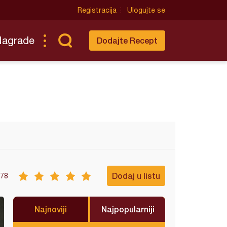
Registracija
Ulogujte se
Nagrade
Dodajte Recept
Dodaj u listu
78
Najnoviji
Najpopularniji