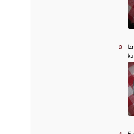
Iz
ku
E 