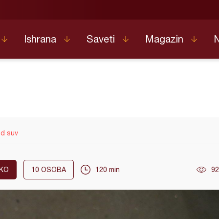
Ishrana
Saveti
Magazin
od suv
KO
10
OSOBA
120 min
92