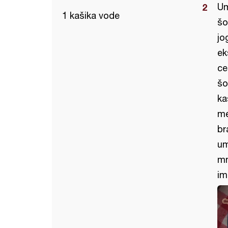
Um
1 kašika vode
šo
jo
ek
ce
šo
ka
me
br
um
mn
im